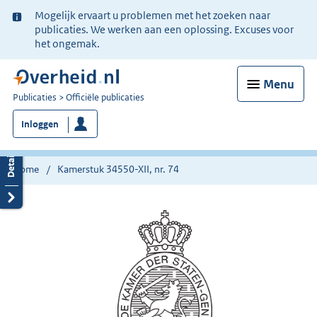
Ter
Mogelijk ervaart u problemen met het zoeken naar
informatie:
publicaties. We werken aan een oplossing. Excuses voor
het ongemak.
Menu
U
Publicaties
Officiële publicaties
bent
Inloggen
nu
hier:
Home
Kamerstuk 34550-XII, nr. 74