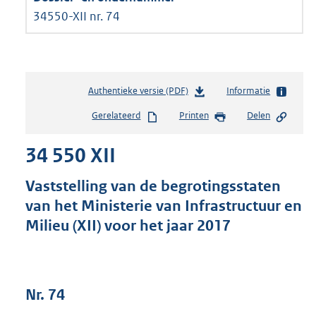
34550-XII nr. 74
Authentieke versie (PDF)
b
Informatie
e
Gerelateerd
Printen
Delen
s
t
34 550 XII
a
n
d
Vaststelling van de begrotingsstaten
s
van het Ministerie van Infrastructuur en
g
Milieu (XII) voor het jaar 2017
r
o
o
t
t
Nr. 74
e
: