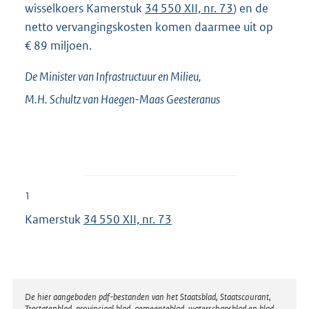
wisselkoers Kamerstuk
34 550 XII, nr. 73
) en de
netto vervangingskosten komen daarmee uit op
€ 89 miljoen.
De Minister van Infrastructuur en Milieu,
M.H.
Schultz van Haegen-Maas Geesteranus
1
Kamerstuk
34 550 XII, nr. 73
Disclaimer
De hier aangeboden pdf-bestanden van het Staatsblad, Staatscourant,
Tractatenblad, provinciaal blad, gemeenteblad, waterschapsblad en blad