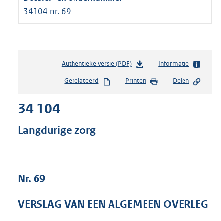
34104 nr. 69
Authentieke versie (PDF)
b
Informatie
e
Gerelateerd
Printen
Delen
s
t
34 104
a
n
d
Langdurige zorg
s
g
r
o
Nr. 69
o
t
t
VERSLAG VAN EEN ALGEMEEN OVERLEG
e
: