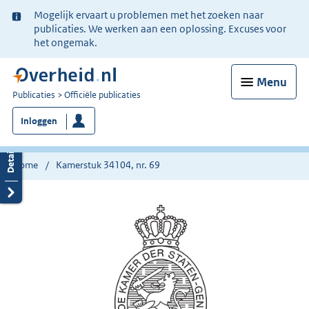
Ter
Mogelijk ervaart u problemen met het zoeken naar
informatie:
publicaties. We werken aan een oplossing. Excuses voor
het ongemak.
Menu
U
Publicaties
Officiële publicaties
bent
Inloggen
nu
hier:
Home
Kamerstuk 34104, nr. 69