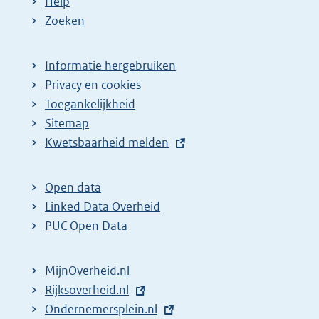
Help
Zoeken
Informatie hergebruiken
Privacy en cookies
Toegankelijkheid
Sitemap
E
Kwetsbaarheid melden
x
t
Open data
e
Linked Data Overheid
r
PUC Open Data
n
e
MijnOverheid.nl
l
E
Rijksoverheid.nl
i
x
E
Ondernemersplein.nl
n