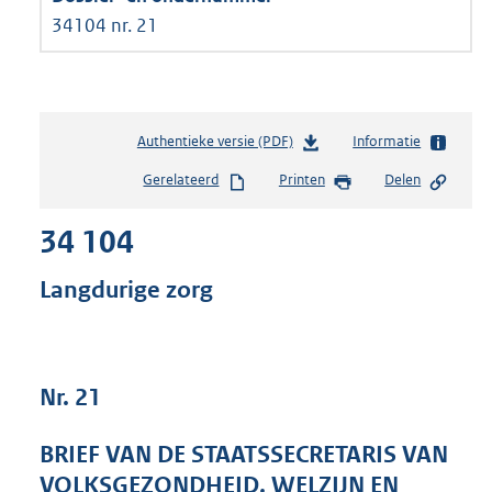
34104 nr. 21
Authentieke versie (PDF)
b
Informatie
e
Gerelateerd
Printen
Delen
s
t
34 104
a
n
d
Langdurige zorg
s
g
r
o
Nr. 21
o
t
t
BRIEF VAN DE STAATSSECRETARIS VAN
e
VOLKSGEZONDHEID, WELZIJN EN
: