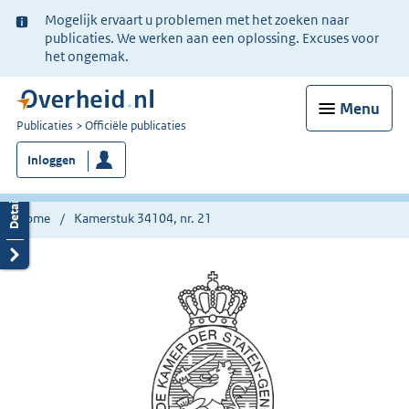
Ter
Mogelijk ervaart u problemen met het zoeken naar
informatie:
publicaties. We werken aan een oplossing. Excuses voor
het ongemak.
Menu
U
Publicaties
Officiële publicaties
bent
Inloggen
nu
hier:
Home
Kamerstuk 34104, nr. 21