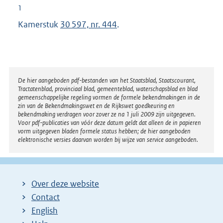
1
Kamerstuk
30 597, nr. 444
.
Disclaimer
De hier aangeboden pdf-bestanden van het Staatsblad, Staatscourant,
Tractatenblad, provinciaal blad, gemeenteblad, waterschapsblad en blad
gemeenschappelijke regeling vormen de formele bekendmakingen in de
zin van de Bekendmakingswet en de Rijkswet goedkeuring en
bekendmaking verdragen voor zover ze na 1 juli 2009 zijn uitgegeven.
Voor pdf-publicaties van vóór deze datum geldt dat alleen de in papieren
vorm uitgegeven bladen formele status hebben; de hier aangeboden
elektronische versies daarvan worden bij wijze van service aangeboden.
Over deze website
Contact
English