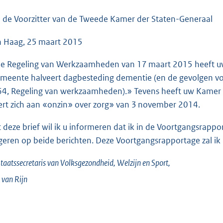
o
o
 de Voorzitter van de Tweede Kamer der Staten-Generaal
t
 Haag, 25 maart 2015
t
e
de Regeling van Werkzaamheden van 17 maart 2015 heeft uw 
:
meente halveert dagbesteding dementie (en de gevolgen vo
3
 64, Regeling van werkzaamheden).» Tevens heeft uw Kamer 
6
ert zich aan «onzin» over zorg» van 3 november 2014.
K
b
 deze brief wil ik u informeren dat ik in de Voortgangsrappo
geren op beide berichten. Deze Voortgangsrapportage zal ik 
taatssecretaris van Volksgezondheid, Welzijn en Sport,
 van
Rijn