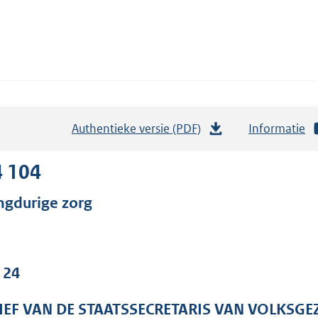
Authentieke versie (PDF)
b
Informatie
e
s
4 104
t
ngdurige zorg
a
n
d
s
 24
g
r
IEF VAN DE STAATSSECRETARIS VAN VOLKSGE