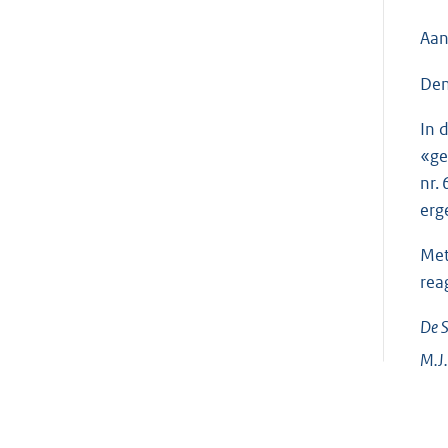
Aan
Den
In 
«ge
nr.
erg
Met
rea
De S
M.J.