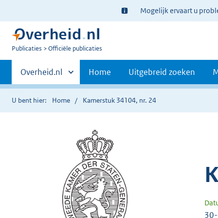
Ter
Mogelijk ervaart u prob
informatie:
U
Publicaties
Officiële publicaties
bent
Primaire
nu
Andere
Overheid.nl
Home
Uitgebreid zoeken
M
hier:
sites
navigatie
binnen
U bent hier:
Home
Kamerstuk 34104, nr. 24
K
Dat
30-