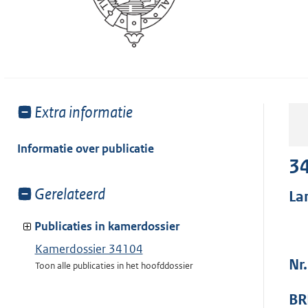
Toon
Extra informatie
meer
van:
Informatie over publicatie
3
Toon
Gerelateerd
La
meer
van:
Publicaties in kamerdossier
Kamerdossier 34104
Nr.
Toon alle publicaties in het hoofddossier
BR