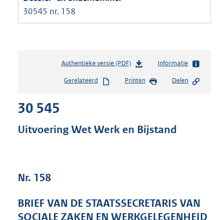
30545 nr. 158
Authentieke versie (PDF)
b
Informatie
e
Gerelateerd
Printen
Delen
s
t
30 545
a
n
d
Uitvoering Wet Werk en Bijstand
s
g
r
o
Nr. 158
o
t
t
BRIEF VAN DE STAATSSECRETARIS VAN
e
SOCIALE ZAKEN EN WERKGELEGENHEID
: