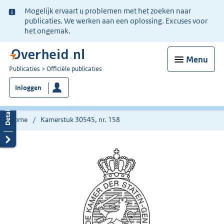
Ter
Mogelijk ervaart u problemen met het zoeken naar
informatie:
publicaties. We werken aan een oplossing. Excuses voor
het ongemak.
Menu
U
Publicaties
Officiële publicaties
bent
Inloggen
nu
hier:
Home
Kamerstuk 30545, nr. 158