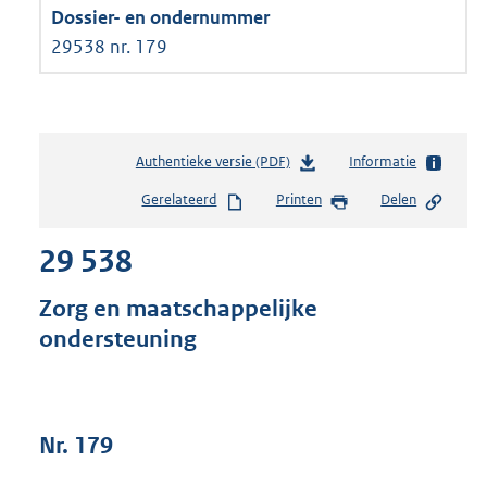
29538 nr. 179
Authentieke versie (PDF)
b
Informatie
e
Gerelateerd
Printen
Delen
s
t
29 538
a
n
d
Zorg en maatschappelijke
s
ondersteuning
g
r
o
o
t
Nr. 179
t
e