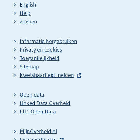
English
Help
Zoeken
Informatie hergebruiken
Privacy en cookies
Toegankelijkheid
Sitemap
E
Kwetsbaarheid melden
x
t
Open data
e
Linked Data Overheid
r
PUC Open Data
n
e
MijnOverheid.nl
l
E
Rijksoverheid.nl