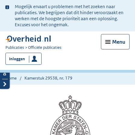
Ter
Mogelijk ervaart u problemen met het zoeken naar
informatie:
publicaties. We begrijpen dat dit hinder veroorzaakt en
werken met de hoogste prioriteit aan een oplossing.
Excuses voor het ongemak.
Menu
U
Publicaties
Officiële publicaties
bent
Inloggen
nu
hier:
Home
Kamerstuk 29538, nr. 179