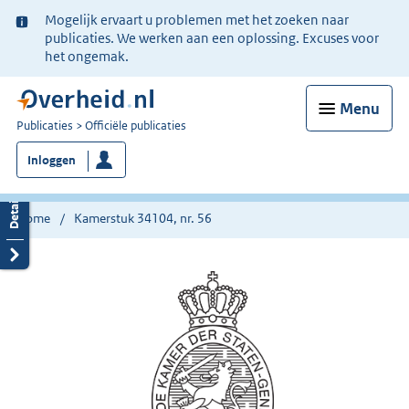
Ter
Mogelijk ervaart u problemen met het zoeken naar
informatie:
publicaties. We werken aan een oplossing. Excuses voor
het ongemak.
Menu
U
Publicaties
Officiële publicaties
bent
Inloggen
nu
hier:
Home
Kamerstuk 34104, nr. 56