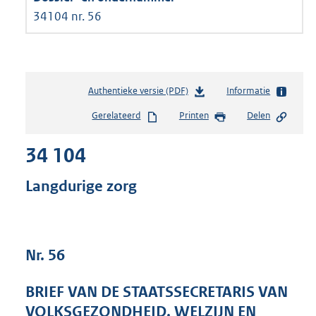
34104 nr. 56
Authentieke versie (PDF)
b
Informatie
e
Gerelateerd
Printen
Delen
s
t
34 104
a
n
d
Langdurige zorg
s
g
r
o
Nr. 56
o
t
t
BRIEF VAN DE STAATSSECRETARIS VAN
e
VOLKSGEZONDHEID, WELZIJN EN
: