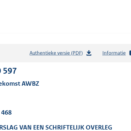
Authentieke versie (PDF)
b
Informatie
e
s
0 597
t
ekomst AWBZ
a
n
d
s
. 468
g
r
RSLAG VAN EEN SCHRIFTELIJK OVERLEG