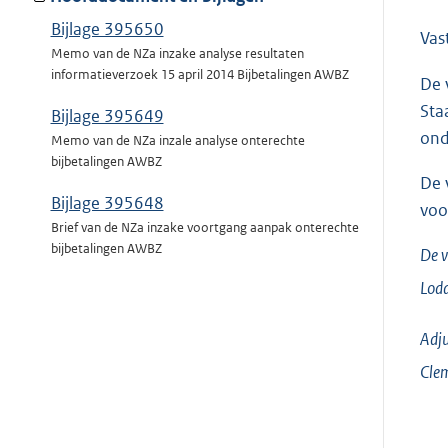
Bijlage 395650
Vas
Memo van de NZa inzake analyse resultaten
informatieverzoek 15 april 2014 Bijbetalingen AWBZ
De 
Sta
Bijlage 395649
ond
Memo van de NZa inzale analyse onterechte
bijbetalingen AWBZ
De 
Bijlage 395648
voo
Brief van de NZa inzake voortgang aanpak onterechte
bijbetalingen AWBZ
De v
Lodd
Adju
Cle