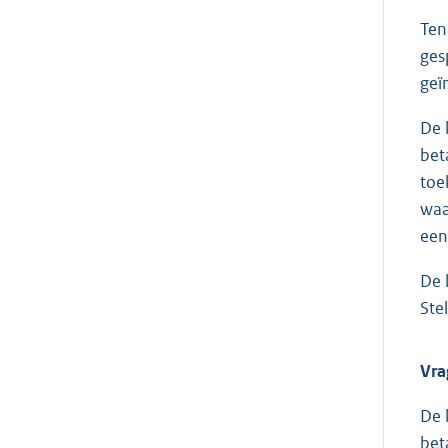
Ten
ges
geï
De 
bet
toe
waa
een
De 
Ste
Vra
De 
bet