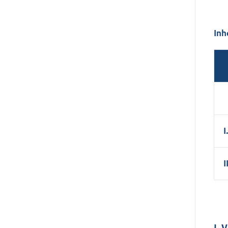
Inh
I
I
I.