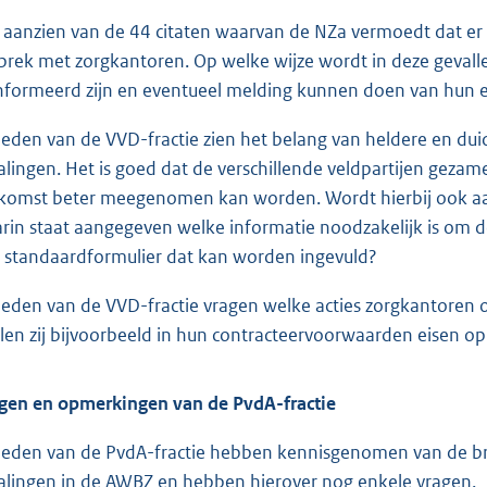
 aanzien van de 44 citaten waarvan de NZa vermoedt dat er 
prek met zorgkantoren. Op welke wijze wordt in deze gevall
nformeerd zijn en eventueel melding kunnen doen van hun e
leden van de VVD-fractie zien het belang van heldere en dui
alingen. Het is goed dat de verschillende veldpartijen gezame
komst beter meegenomen kan worden. Wordt hierbij ook aan
rin staat aangegeven welke informatie noodzakelijk is om d
 standaardformulier dat kan worden ingevuld?
leden van de VVD-fractie vragen welke acties zorgkantore
llen zij bijvoorbeeld in hun contracteervoorwaarden eisen op
gen en opmerkingen van de PvdA-fractie
leden van de PvdA-fractie hebben kennisgenomen van de br
alingen in de AWBZ en hebben hierover nog enkele vragen.