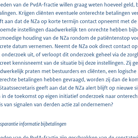
leden van de PvdA-fractie willen graag weten hoeveel geld, 
alingen. Krijgen cliënten eventuele onterechte betalingen ve
ft aan dat de NZa op korte termijn contact opneemt met de
oemde instellingen daadwerkelijk ten onrechte hebben bij
kmoedige houding van de NZa rondom de patiëntenstop voor
crete datum vernemen. Neemt de NZa ook direct contact op m
 onderzoek uit, of verloopt dit onderzoek geheel via de zo
creet kennisneemt van de situatie bij deze instellingen. Zij
dwerkelijk praten met bestuurders en cliënten, een logische s
erechte betalingen hebben gevraagd, worden zij dan de ko
Staatssecretaris geeft aan dat de NZa alert blijft op nieuwe s
 in de toekomst op eigen initiatief onderzoek naar onterecht
is van signalen van derden actie zal ondernemen?
sparantie informatie bijbetalingen
leden van de PvdA-fractie zijn geschrokken van de constateri