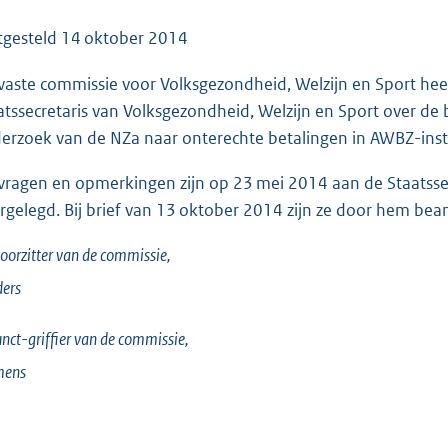
o
o
tgesteld
14 oktober 2014
t
vaste commissie voor Volksgezondheid, Welzijn en Sport he
t
atssecretaris van Volksgezondheid, Welzijn en Sport over de 
e
erzoek van de NZa naar onterechte betalingen in AWBZ-ins
:
9
vragen en opmerkingen zijn op 23 mei 2014 aan de Staatssec
1
rgelegd. Bij brief van 13 oktober 2014 zijn ze door hem be
K
b
oorzitter van de commissie,
ers
nct-griffier van de commissie,
mens