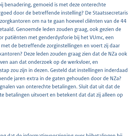
bij benadering, gemoeid is met deze onterechte
rgoed door de betreffende instelling? De Staatssecretaris
 zorgkantoren om na te gaan hoeveel cliënten van de 44
betaald. Genoemde leden zouden graag, ook gezien de
 patiënten met genderdysforie bij het VUmc, een
et de betreffende zorginstellingen en voert zij daar
rgkantoren? Deze leden zouden graag zien dat de NZa ook
 geven aan dat onderzoek op de werkvloer, en
tap zou zijn in dezen. Gesteld dat instellingen inderdaad
mende jaren extra in de gaten gehouden door de NZa?
ignalen van onterechte betalingen. Sluit dat uit dat de
e betalingen uitvoert en betekent dat dat zij alleen op
ng dat de informatievoorziening over bijbetalingen bij