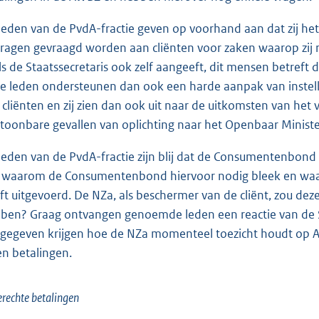
leden van de PvdA-fractie geven op voorhand aan dat zij he
dragen gevraagd worden aan cliënten voor zaken waarop zij 
ls de Staatssecretaris ook zelf aangeeft, dit mensen betreft 
e leden ondersteunen dan ook een harde aanpak van instell
 cliënten en zij zien dan ook uit naar de uitkomsten van he
toonbare gevallen van oplichting naar het Openbaar Ministe
leden van de PvdA-fractie zijn blij dat de Consumentenbond 
 waarom de Consumentenbond hiervoor nodig bleek en waar
ft uitgevoerd. De NZa, als beschermer van de cliënt, zou de
ben? Graag ontvangen genoemde leden een reactie van de St
gegeven krijgen hoe de NZa momenteel toezicht houdt op A
en betalingen.
rechte betalingen