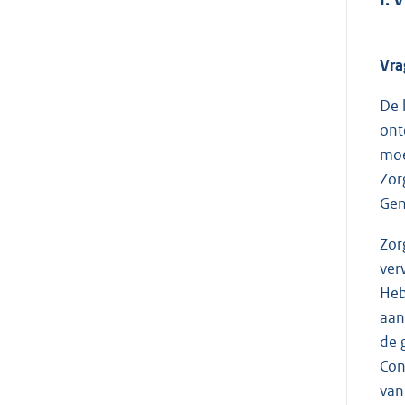
Vra
De 
ont
moe
Zor
Gen
Zor
ver
Heb
aan
de 
Con
van