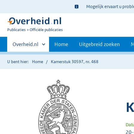
Ter
Mogelijk ervaart u prob
informatie:
U
Publicaties
Officiële publicaties
bent
Primaire
nu
Andere
Overheid.nl
Home
Uitgebreid zoeken
M
hier:
sites
navigatie
binnen
U bent hier:
Home
Kamerstuk 30597, nr. 468
K
Dat
20-