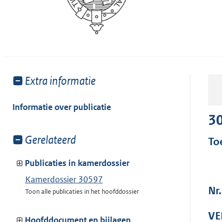
Toon
Extra informatie
meer
van:
Informatie over publicatie
3
Toon
Gerelateerd
To
meer
van:
Publicaties in kamerdossier
Kamerdossier 30597
Nr
Toon alle publicaties in het hoofddossier
VE
Hoofddocument en bijlagen