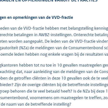
gen en opmerkingen van de VVD-fractie
leden van de VVD-fractie hebben met belangstelling kennisg
erechte betalingen in AWBZ-instellingen. Onterechte betali
ten worden aangepakt. De leden van de VVD-fractie vinden
gautoriteit (NZa) de meldingen van de Consumentenbond sc
oemde leden hebben nog enkele vragen bij de resultaten v
gkantoren hebben tot nu toe in 10 gevallen maatregelen ge
wachting dat, naar aanleiding van de meldingen van de Co
ben de getroffen cliënten in deze 10 gevallen ook de te vee
bieder? Zijn de overige cliënten bij de betreffende instellin
groep behoren die te veel betaald heeft? Is de NZa bij deze 
sumentenbond, voornemens om maatregelen te treffen, zoa
 de naam van de betreffende instelling?