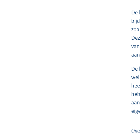
De 
bij
zoa
Dez
van
aan
De 
wel
hee
heb
aan
eig
Onte