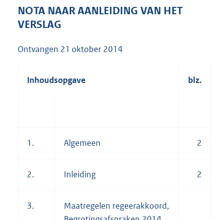
7
NOTA NAAR AANLEIDING VAN HET
8
VERSLAG
6
K
Ontvangen
21 oktober 2014
b
Inhoudsopgave
blz.
1.
Algemeen
2
2.
Inleiding
2
3.
Maatregelen regeerakkoord,
Begrotingsafspraken 2014