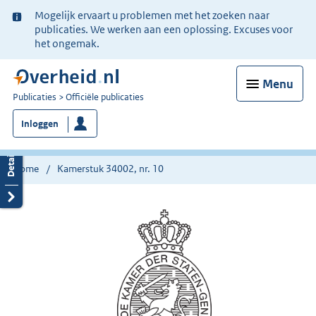
Ter
Mogelijk ervaart u problemen met het zoeken naar
informatie:
publicaties. We werken aan een oplossing. Excuses voor
het ongemak.
Menu
U
Publicaties
Officiële publicaties
bent
Inloggen
nu
hier:
Home
Kamerstuk 34002, nr. 10