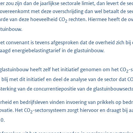
er zou zijn dan de jaarlijkse sectorale limiet, dan levert de 
 overeenkomt met deze overschrijding dan wel betaalt de 
rde van deze hoeveelheid CO
rechten. Hiermee heeft de o
2
stuinbouw.
het convenant is tevens afgesproken dat de overheid zich bij
laagd energiebelastingtarief in de glastuinbouw.
glastuinbouw heeft zelf het initiatief genomen om het CO
-s
2
 blij met dit initiatief en deel de analyse van de sector dat C
sterking van de concurrentiepositie van de glastuinbouwsecto
rheid en bedrijfsleven vinden invoering van prikkels op bed
ovatie. Het CO
-sector
systeem zorgt hiervoor en draagt bij 
2
0.