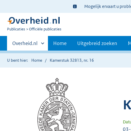
Ter
Mogelijk ervaart u prob
informatie:
U
Publicaties
Officiële publicaties
bent
Primaire
nu
Andere
Overheid.nl
Home
Uitgebreid zoeken
M
hier:
sites
navigatie
binnen
U bent hier:
Home
Kamerstuk 32813, nr. 16
K
Dat
03