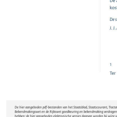
De 
kos
De s
J. J.
1
Ter
De hier aangeboden pdf-bestanden van het Staatsblad, Staatscourant, Tract
Disclaimer
Bekendmakingswet en de Rijkswet goedkeuring en bekendmaking verdragen voor
hebben; de hier aangeboden elektronische versies daarvan worden bij wijze 