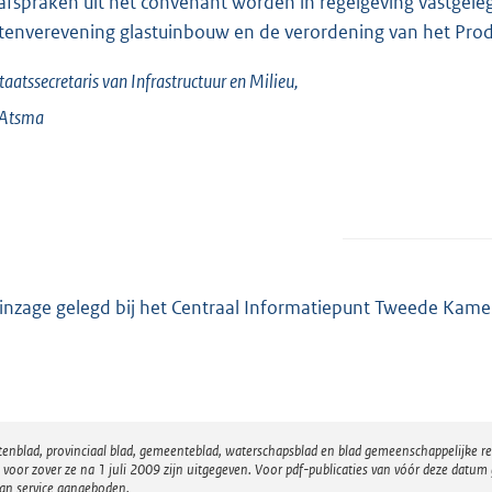
afspraken uit het convenant worden in regelgeving vastgeleg
tenverevening glastuinbouw en de verordening van het Pro
taatssecretaris van Infrastructuur en Milieu,
Atsma
 inzage gelegd bij het Centraal Informatiepunt Tweede Kame
atenblad, provinciaal blad, gemeenteblad, waterschapsblad en blad gemeenschappelijke 
 zover ze na 1 juli 2009 zijn uitgegeven. Voor pdf-publicaties van vóór deze datum g
van service aangeboden.