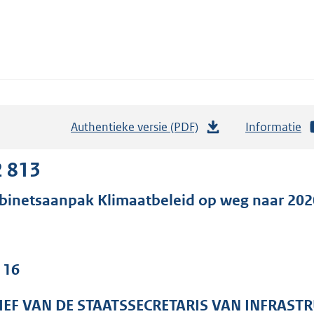
Authentieke versie (PDF)
b
Informatie
e
s
2 813
t
binetsaanpak Klimaatbeleid op weg naar 202
a
n
d
s
 16
g
r
IEF VAN DE STAATSSECRETARIS VAN INFRAST