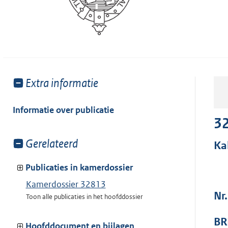
Toon
Extra informatie
meer
van:
Informatie over publicatie
3
Toon
Gerelateerd
Ka
meer
van:
Publicaties in kamerdossier
Kamerdossier 32813
Nr.
Toon alle publicaties in het hoofddossier
BR
Hoofddocument en bijlagen