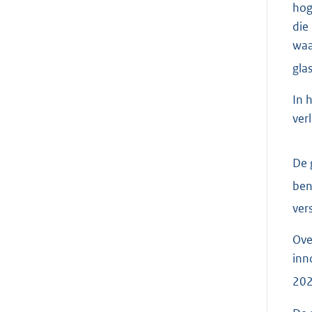
hog
die
waa
gla
In 
ver
De 
ben
ver
Ove
inn
202