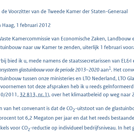
o
o
 de Voorzitter van de Tweede Kamer der Staten-Generaal
t
 Haag, 1 februari 2012
t
e
Vaste Kamercommissie van Economische Zaken, Landbouw en
:
stuinbouw naar uw Kamer te zenden, uiterlijk 1 februari voo
4
5
rbij bied ik u, mede namens de staatssecretarissen van EL&I 
K
1
orsysteem glastuinbouw voor de periode 2013–2020
aan
. Het con
b
stuinbouw tussen onze ministeries en LTO Nederland, LTO G
 voornemen tot deze afspraken heb ik u reeds geïnformeerd i
10/2011,
32 813, nr. 1
), over het klimaatbeleid op weg naar 
n van het convenant is dat de CO
-uitstoot van de glastuin
2
procent tot 6,2 Megaton per jaar en dat het reeds bestaand
kkels voor CO
-reductie op individueel bedrijfsniveau. In het
2