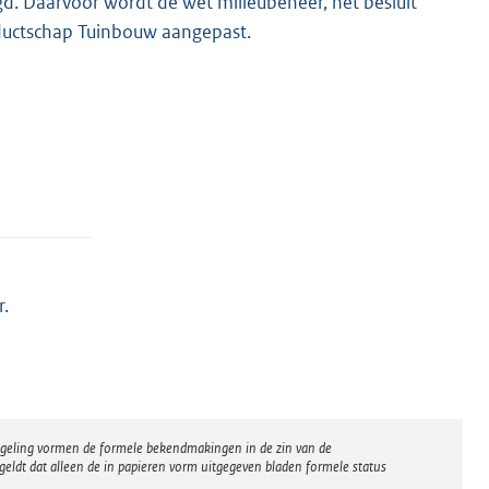
d. Daarvoor wordt de wet milieubeheer, het besluit
ductschap Tuinbouw aangepast.
r.
regeling vormen de formele bekendmakingen in de zin van de
eldt dat alleen de in papieren vorm uitgegeven bladen formele status