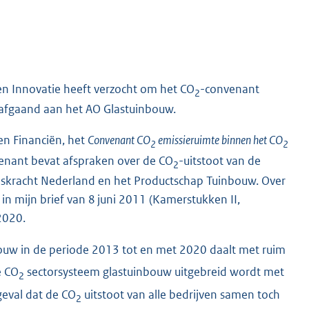
 Innovatie heeft verzocht om het CO
-convenant
2
rafgaand aan het AO Glas
tuinbouw.
en Financiën, het
Convenant CO
emissieruimte binnen het CO
2
2
venant bevat afspraken over de CO
-uitstoot van de
2
laskracht Nederland en het Productschap Tuinbouw. Over
n mijn brief van 8 juni 2011 (Kamerstukken II,
2020.
bouw in de periode 2013 tot en met 2020 daalt met ruim
e CO
sectorsysteem glastuinbouw uitgebreid wordt met
2
 geval dat de CO
uitstoot van alle bedrijven samen toch
2