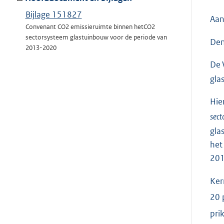
Bijlage 151827
Aan
Convenant CO2 emissieruimte binnen hetCO2
sectorsysteem glastuinbouw voor de periode van
Den
2013-2020
De 
gla
Hie
sect
gla
het
20
Ker
20 
pri