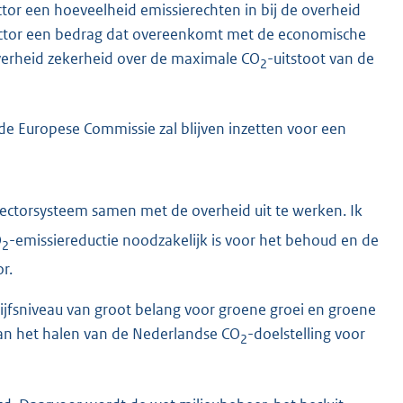
sector een hoeveelheid emissierechten in bij de overheid
sector een bedrag dat overeenkomt met de economische
verheid zekerheid over de maximale CO
-uitstoot van de
2
 de Europese Commissie zal blijven inzetten voor een
ector
systeem samen met de overheid uit te werken. Ik
O
-emissiereductie noodzakelijk is voor het behoud en de
2
r.
rijfsniveau van groot belang voor groene groei en groene
aan het halen van de Nederlandse CO
-doelstelling voor
2