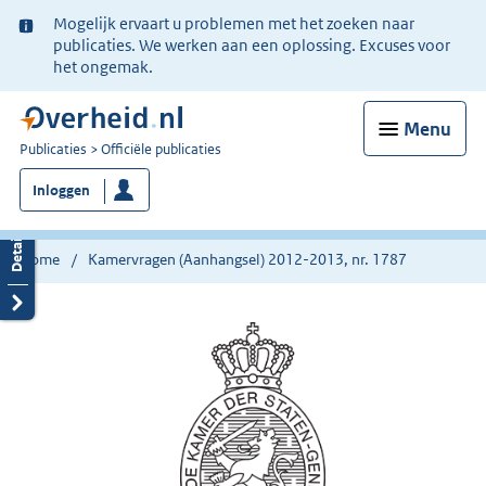
Ter
Mogelijk ervaart u problemen met het zoeken naar
informatie:
publicaties. We werken aan een oplossing. Excuses voor
het ongemak.
Menu
U
Publicaties
Officiële publicaties
bent
Inloggen
nu
hier:
Home
Kamervragen (Aanhangsel) 2012-2013, nr. 1787