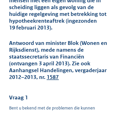
mensen met een eigen woning die in
t
scheiding liggen als gevolg van de
t
e
huidige regelgeving met betrekking tot
:
hypotheekrenteaftrek (ingezonden
5
19 februari 2013).
1
K
b
Antwoord van minister Blok (Wonen en
Rijksdienst), mede namens de
staatssecretaris van Financiën
(ontvangen 3 april 2013). Zie ook
Aanhangsel Handelingen, vergaderjaar
2012–2013, nr.
1587
Vraag 1
Bent u bekend met de problemen die kunnen