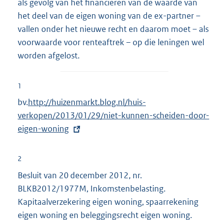
als gevolg van het financieren van de waarde van
het deel van de eigen woning van de ex-partner –
vallen onder het nieuwe recht en daarom moet – als
voorwaarde voor renteaftrek – op die leningen wel
worden afgelost.
1
bv.
E
http://huizenmarkt.blog.nl/huis-
verkopen/2013/01/29/niet-kunnen-scheiden-door-
x
eigen-woning
t
e
r
2
n
Besluit van 20 december 2012, nr.
e
BLKB2012/1977M, Inkomstenbelasting.
l
Kapitaalverzekering eigen woning, spaarrekening
i
eigen woning en beleggingsrecht eigen woning.