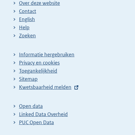
Over deze website
Contact
English
Help
Zoeken
Informatie hergebruiken
Privacy en cookies
Toegankelijkheid
Sitemap
E
Kwetsbaarheid melden
x
t
Open data
e
Linked Data Overheid
r
PUC Open Data
n