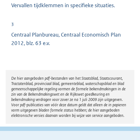
n
Vervallen tijdklemmen in specifieke situaties.
k
:
3
Centraal Planbureau, Centraal Economisch Plan
2012, blz. 63 e.v.
Disclaimer
De hier aangeboden pdf-bestanden van het Staatsblad, Staatscourant,
Tractatenblad, provinciaal blad, gemeenteblad, waterschapsblad en blad
gemeenschappelijke regeling vormen de formele bekendmakingen in de
zin van de Bekendmakingswet en de Rijkswet goedkeuring en
bekendmaking verdragen voor zover ze na 1 juli 2009 zijn uitgegeven.
Voor pdf-publicaties van vóór deze datum geldt dat alleen de in papieren
vorm uitgegeven bladen formele status hebben; de hier aangeboden
elektronische versies daarvan worden bij wijze van service aangeboden.