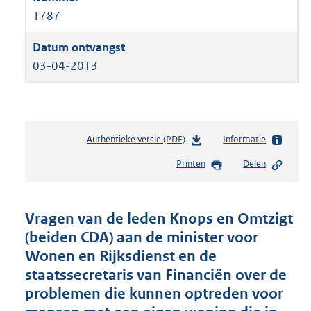
1787
03-04-2013
Authentieke versie (PDF)
b
Informatie
e
Printen
Delen
s
t
a
n
Vragen van de leden Knops en Omtzigt
d
(beiden CDA) aan de minister voor
s
Wonen en Rijksdienst en de
g
r
staatssecretaris van Financiën over de
o
problemen die kunnen optreden voor
o