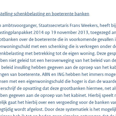
jstelling schenkbelasting en boeterente banken
n ambtsvoorganger, Staatssecretaris Frans Weekers, heeft bi
astingplanpakket 2014 op 19 november 2013, toegezegd and
otbanken over de boeterente die in voorkomende gevallen i
enwoningschuld met een schenking die is verkregen onder de 
enkbelasting met betrekking tot de eigen woning. Deze ge
ben niet geleid tot een heroverweging van het beleid van deze
 beleid invulling hebben gegeven aan de oproep van het kab
ngen van boeterente. ABN en ING hebben het immers mogelij
sen met een eigenwoningschuld die hoger is dan de waarde
erschrijf de opvatting dat deze grootbanken hiermee, net al
ben gegeven aan de oproep van het kabinet. Hierbij speelt 
telijk gaat het hierbij over een vergoeding voor de banken v
egtijdig wordt afgelost. Door deze systematiek is het mogelij