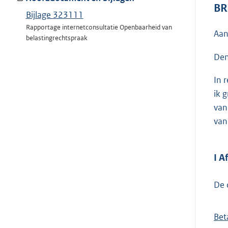
BR
Bijlage 323111
Rapportage internetconsultatie Openbaarheid van
Aan
belastingrechtspraak
Den
In 
ik 
van
van
I A
De 
Bet