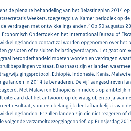
dens de plenaire behandeling van het Belastingplan 2014 
atssecretaris Weekers, toegezegd uw Kamer periodiek op de
5
 de verdragen met ontwikkelingslanden.
Op 30 augustus 201
 Economisch Onderzoek en het International Bureau of Fisc
wikkelingslanden contact zal worden opgenomen over het o
den gesloten of te sluiten belastingverdragen. Het gaat om v
egraal heronderhandeld moeten worden en verdragen waarbij
bruikbepalingen volstaat. Daarnaast zijn er landen waarme
drag/wijzigingsprotocol. Ethiopië, Indonesië, Kenia, Malawi e
rige landen in 2014 te benaderen. De vijf aangeschreven la
eageerd. Met Malawi en Ethiopië is inmiddels op ambtelijk n
dt uiteraard dat het antwoord op de vraag of, en zo ja wann
creet resultaat, voor een belangrijk deel afhankelijk is va
wikkelingslanden. Er zullen landen zijn die niet reageren o
 de volgende verzameltoezeggingenbrief, op Prinsjesdag 2014