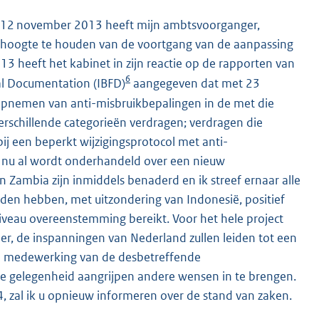
op 12 november 2013 heeft mijn ambtsvoorganger,
 hoogte te houden van de voortgang van de aanpassing
3 heeft het kabinet in zijn reactie op de rapporten van
6
al Documentation (IBFD)
aangegeven dat met 23
pnemen van anti-misbruikbepalingen in de met die
erschillende categorieën verdragen; verdragen die
 een beperkt wijzigingsprotocol met anti-
e nu al wordt onderhandeld over een nieuw
n Zambia zijn inmiddels benaderd en ik streef ernaar alle
nden hebben, met uitzondering van Indonesië, positief
iveau overeenstemming bereikt. Voor het hele project
eer, de inspanningen van Nederland zullen leiden tot een
n de medewerking van de desbetreffende
f de gelegenheid aangrijpen andere wensen in te brengen.
, zal ik u opnieuw informeren over de stand van zaken.