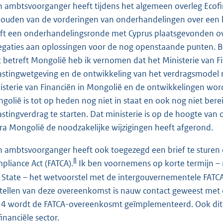
n ambtsvoorganger heeft tijdens het algemeen overleg Ecof
houden van de vorderingen van onderhandelingen over een 
ft een onderhandelingsronde met Cyprus plaatsgevonden ov
egaties aan oplossingen voor de nog openstaande punten. Be
 betreft Mongolië heb ik vernomen dat het Ministerie van F
astingwetgeving en de ontwikkeling van het verdragsmodel no
isterie van Financiën in Mongolië en de ontwikkelingen wor
golië is tot op heden nog niet in staat en ook nog niet be
astingverdrag te starten. Dat ministerie is op de hoogte va
ra Mongolië de noodzakelijke wijzigingen heeft afgerond.
n ambtsvoorganger heeft ook toegezegd een brief te sturen 
8
pliance Act (FATCA).
Ik ben voornemens op korte termijn – n
 State – het wetvoorstel met de intergouvernementele FATC
tellen van deze overeenkomst is nauw contact geweest met d
4 wordt de FATCA-overeenkosmt geïmplementeerd. Ook dit 
inanciële sector.