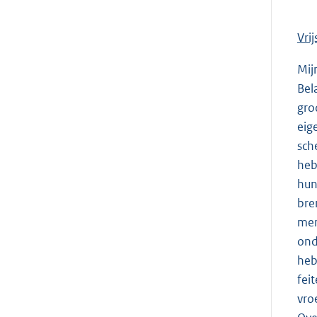
Vri
Mij
Bel
gro
eig
sch
heb
hun
bre
men
ond
heb
fei
vro