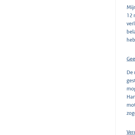
Mij
12 
ver
bel
heb
Gee
De 
ges
mog
Han
mot
zog
Ver