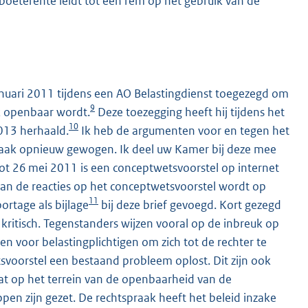
boeterente leidt tot een rem op het gebruik van de
anuari 2011 tijdens een AO Belastingdienst toegezegd om
9
k openbaar wordt.
Deze toezegging heeft hij tijdens het
10
2013 herhaald.
Ik heb de argumenten voor en tegen het
raak opnieuw gewogen. Ik deel uw Kamer bij deze mee
l tot 26 mei 2011 is een conceptwetsvoorstel op internet
an de reacties op het conceptwetsvoorstel wordt op
11
ortage als bijlage
bij deze brief gevoegd. Kort gezegd
kritisch. Tegenstanders wijzen vooral op de inbreuk op
 voor belastingplichtigen om zich tot de rechter te
voorstel een bestaand probleem oplost. Dit zijn ook
t op het terrein van de openbaarheid van de
ppen zijn gezet. De rechtspraak heeft het beleid inzake