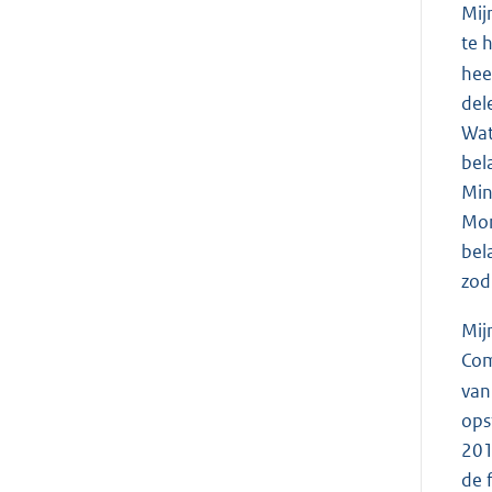
Mij
te 
hee
del
Wat
bel
Min
Mon
bel
zod
Mij
Com
van
ops
201
de f