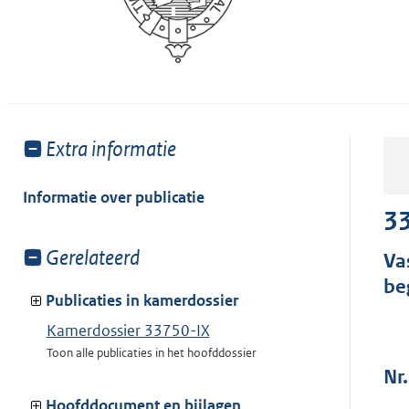
Toon
Extra informatie
meer
van:
Informatie over publicatie
33
Toon
Gerelateerd
Va
meer
be
van:
Publicaties in kamerdossier
Kamerdossier 33750-IX
Toon alle publicaties in het hoofddossier
Nr.
Hoofddocument en bijlagen