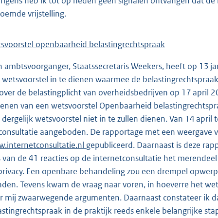
rigens heb ik tot op heden geen signalen ontvangen dat de 
oemde vrijstelling.
svoorstel openbaarheid belastingrechtspraak
n ambtsvoorganger, Staatssecretaris Weekers, heeft op 13 j
 wetsvoorstel in te dienen waarmee de belastingrechtspraa
over de belastingplicht van overheidsbedrijven op 17 april 
ienen van een wetsvoorstel Openbaarheid belastingrechtsp
 dergelijk wetsvoorstel niet in te zullen dienen. Van 14 apri
 consultatie aangeboden. De rapportage met een weergave v
.internetconsultatie.nl
gepubliceerd. Daarnaast is deze rapp
 van de 41 reacties op de internetconsultatie het merendeel 
privacy. Een openbare behandeling zou een drempel opwerpen
den. Tevens kwam de vraag naar voren, in hoeverre het wets
r mij zwaarwegende argumenten. Daarnaast constateer ik da
astingrechtspraak in de praktijk reeds enkele belangrijke sta