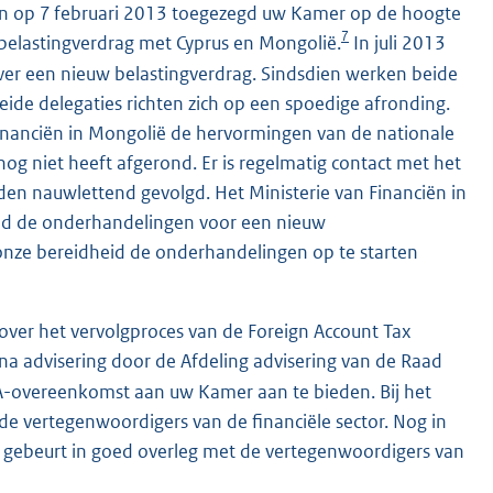
in op 7 februari 2013 toegezegd uw Kamer op de hoogte
7
belastingverdrag met Cyprus en Mongolië.
In juli 2013
er een nieuw belastingverdrag. Sindsdien werken beide
ide delegaties richten zich op een spoedige afronding.
inanciën in Mongolië de hervormingen van de nationale
g niet heeft afgerond. Er is regelmatig contact met het
den nauwlettend gevolgd. Het Ministerie van Financiën in
reid de onderhandelingen voor een nieuw
n onze bereidheid de onderhandelingen op te starten
over het vervolgproces van de Foreign Account Tax
a advisering door de Afdeling advisering van de Raad
A-overeenkomst aan uw Kamer aan te bieden. Bij het
e vertegenwoordigers van de financiële sector. Nog in
gebeurt in goed overleg met de vertegenwoordigers van