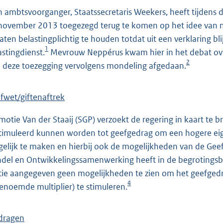
n ambtsvoorganger, Staatssecretaris Weekers, heeft tijdens 
november 2013 toegezegd terug te komen op het idee van 
laten belastingplichtig te houden totdat uit een verklaring bli
1
astingdienst.
Mevrouw Neppérus kwam hier in het debat ove
2
 deze toezegging vervolgens mondeling afgedaan.
fwet/giftenaftrek
motie Van der Staaij (SGP) verzoekt de regering in kaart te b
timuleerd kunnen worden tot geefgedrag om een hogere eige
elijk te maken en hierbij ook de mogelijkheden van de Gee
del en Ontwikkelingssamenwerking heeft in de begrotingsb
ie aangegeven geen mogelijkheden te zien om het geefgedra
4
enoemde multiplier) te stimuleren.
dragen