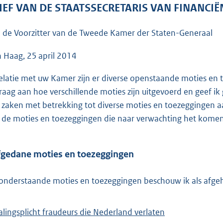
o
IEF VAN DE STAATSSECRETARIS VAN FINANCIË
o
t
 de Voorzitter van de Tweede Kamer der Staten-Generaal
t
e
 Haag, 25 april 2014
:
relatie met uw Kamer zijn er diverse openstaande moties en 
9
graag aan hoe verschillende moties zijn uitgevoerd en geef i
0
 zaken met betrekking tot diverse moties en toezeggingen a
K
 de moties en toezeggingen die naar verwachting het komen
b
fgedane moties en toezeggingen
onderstaande moties en toezeggingen beschouw ik als afge
alingsplicht fraudeurs die Nederland verlaten