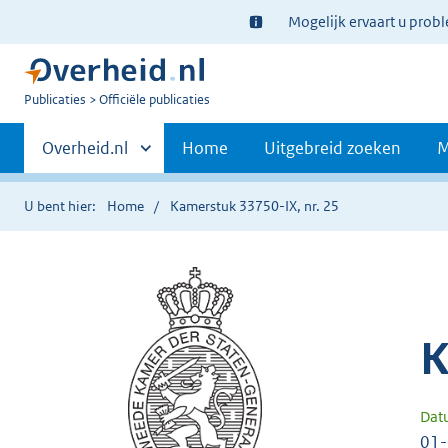
Ter
Mogelijk ervaart u prob
informatie:
U
Publicaties
Officiële publicaties
bent
Primaire
nu
Andere
Overheid.nl
Home
Uitgebreid zoeken
M
hier:
sites
navigatie
binnen
U bent hier:
Home
Kamerstuk 33750-IX, nr. 25
K
Dat
01