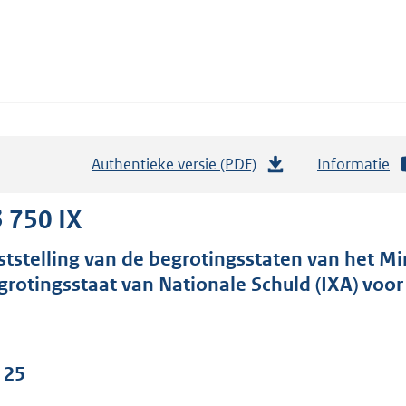
Authentieke versie (PDF)
b
Informatie
e
s
 750 IX
t
ststelling van de begrotingsstaten van het Min
a
grotingsstaat van Nationale Schuld (IXA) voor
n
d
s
g
 25
r