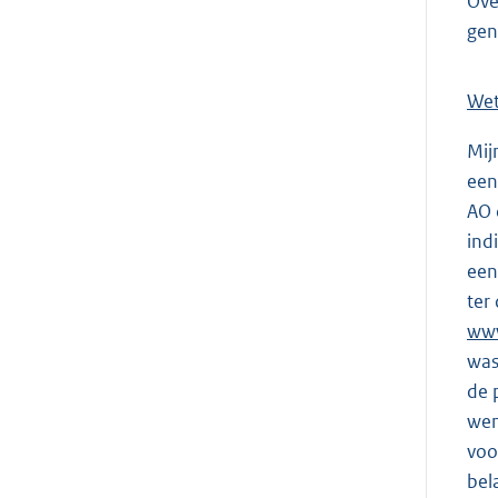
Ove
gen
Wet
Mij
een
AO 
ind
een
ter
www
was
de 
wen
voo
bel