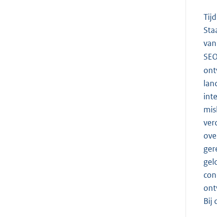
Tij
Sta
van
SEO
ont
lan
int
mis
ver
ove
ger
gel
con
ont
Bij