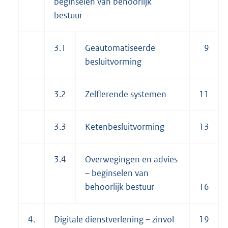
beginselen van behoorlijk
bestuur
3.1
Geautomatiseerde
9
besluitvorming
3.2
Zelflerende systemen
11
3.3
Ketenbesluitvorming
13
3.4
Overwegingen en advies
– beginselen van
behoorlijk bestuur
16
4.
Digitale dienstverlening – zinvol
19