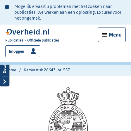
Ter
Mogelijk ervaart u problemen met het zoeken naar
informatie:
publicaties. We werken aan een oplossing. Excuses voor
het ongemak.
Menu
U
Publicaties
Officiële publicaties
bent
Inloggen
nu
hier:
Home
Kamerstuk 26643, nr. 557