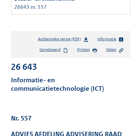
26643 nr. 557
Authentieke versie (PDF)
b
Informatie
e
Gerelateerd
Printen
Delen
s
t
26 643
a
n
d
Informatie- en
s
communicatietechnologie (ICT)
g
r
o
o
t
Nr. 557
t
e
ADVIES AFDELING ADVISERING RAAD
: