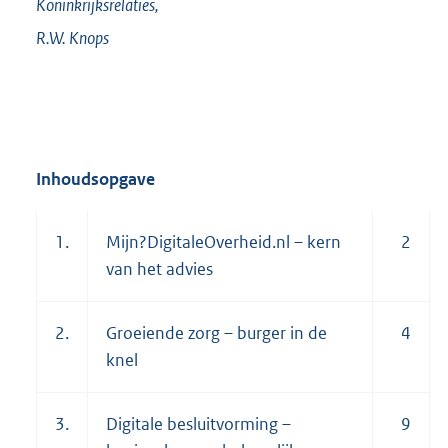
Koninkrijksrelaties,
R.W.
Knops
Inhoudsopgave
1.
Mijn?DigitaleOverheid.nl – kern
2
van het advies
2.
Groeiende zorg – burger in de
4
knel
3.
Digitale besluitvorming –
9