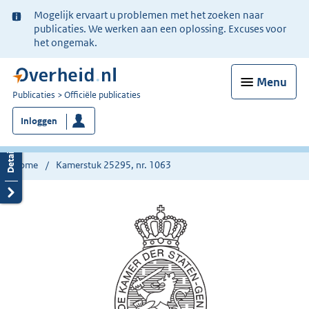
Ter
Mogelijk ervaart u problemen met het zoeken naar
informatie:
publicaties. We werken aan een oplossing. Excuses voor
het ongemak.
Menu
U
Publicaties
Officiële publicaties
bent
Inloggen
nu
hier:
Home
Kamerstuk 25295, nr. 1063