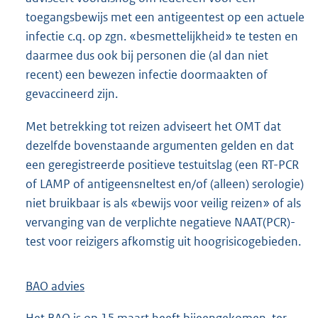
toegangsbewijs met een antigeentest op een actuele
infectie c.q. op zgn. «besmettelijkheid» te testen en
daarmee dus ook bij personen die (al dan niet
recent) een bewezen infectie doormaakten of
gevaccineerd zijn.
Met betrekking tot reizen adviseert het OMT dat
dezelfde bovenstaande argumenten gelden en dat
een geregistreerde positieve testuitslag (een RT-PCR
of LAMP of antigeensneltest en/of (alleen) serologie)
niet bruikbaar is als «bewijs voor veilig reizen» of als
vervanging van de verplichte negatieve NAAT(PCR)-
test voor reizigers afkomstig uit hoogrisicogebieden.
BAO advies
Het BAO is op 15 maart heeft bijeengekomen, ter