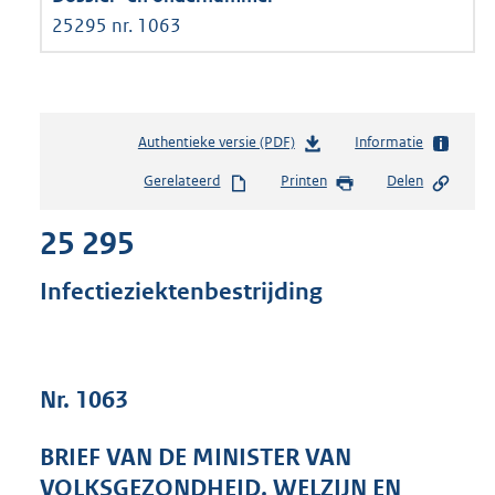
25295 nr. 1063
Authentieke versie (PDF)
b
Informatie
e
Gerelateerd
Printen
Delen
s
t
25 295
a
n
d
Infectieziektenbestrijding
s
g
r
o
Nr. 1063
o
t
t
BRIEF VAN DE MINISTER VAN
e
VOLKSGEZONDHEID, WELZIJN EN
: