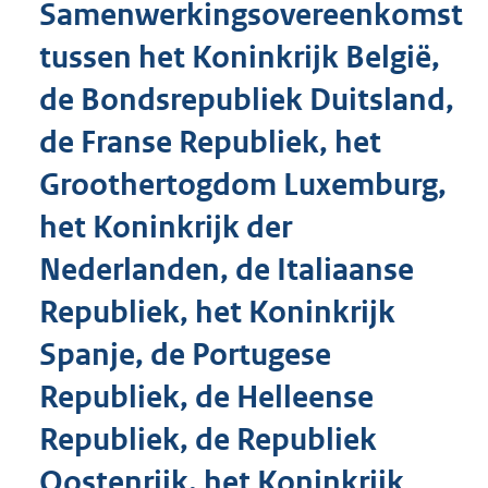
Samenwerkingsovereenkomst
o
t
tussen het Koninkrijk België,
t
e
de Bondsrepubliek Duitsland,
:
1
de Franse Republiek, het
2
1
Groothertogdom Luxemburg,
K
het Koninkrijk der
b
Nederlanden, de Italiaanse
Republiek, het Koninkrijk
Spanje, de Portugese
Republiek, de Helleense
Republiek, de Republiek
Oostenrijk, het Koninkrijk