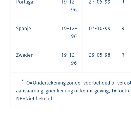
Portugal
19-12-
27-05-99
R
96
Spanje
19-12-
07-10-99
R
96
Zweden
19-12-
29-05-98
R
96
*
O=Ondertekening zonder voorbehoud of vereiste v
aanvaarding, goedkeuring of kennisgeving, T=Toetr
NB=Niet bekend