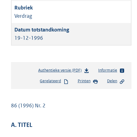
Verdrag
19-12-1996
Authentieke versie (PDF)
b
Informatie
e
Gerelateerd
Printen
Delen
s
t
a
n
86 (1996) Nr. 2
d
s
g
A. TITEL
r
o