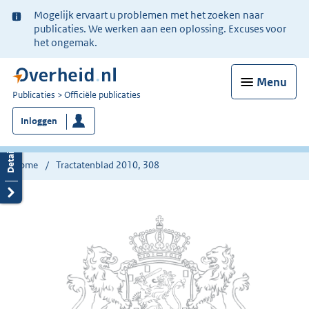
Ter
Mogelijk ervaart u problemen met het zoeken naar
informatie:
publicaties. We werken aan een oplossing. Excuses voor
het ongemak.
Menu
U
Publicaties
Officiële publicaties
bent
Inloggen
nu
hier:
Home
Tractatenblad 2010, 308