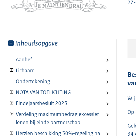
27-
Toon
Inhoudsopgave
meer
van:
Aanhef
Lichaam
Be
Ondertekening
va
NOTA VAN TOELICHTING
Wij
Eindejaarsbesluit 2023
Op 
Verdeling maximumbedrag excessief
lenen bij einde partnerschap
Gel
Herzien beschikking 30%-regeling na
34 