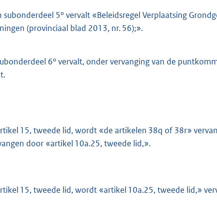
n subonderdeel 5° vervalt «Beleidsregel Verplaatsing Grondg
ningen (provinciaal blad 2013, nr. 56);».
ubonderdeel 6° vervalt, onder vervanging van de puntkomma
t.
artikel 15, tweede lid, wordt «de artikelen 38q of 38r» verv
vangen door «artikel 10a.25, tweede lid,».
artikel 15, tweede lid, wordt «artikel 10a.25, tweede lid,» v