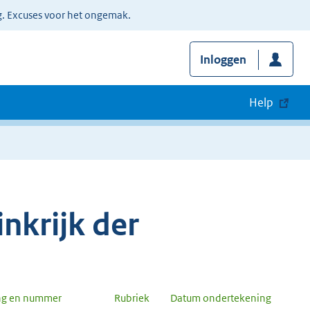
g. Excuses voor het ongemak.
Inloggen
Help
nkrijk der
ng en nummer
Rubriek
Datum ondertekening