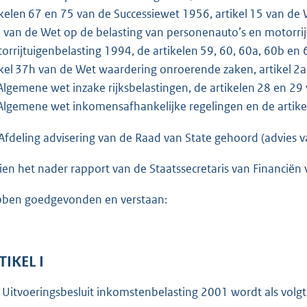
o
ikelen 67 en 75 van de Successiewet 1956, artikel 15 van de 
t
 van de Wet op de belasting van personenauto’s en motorrij
t
orrijtuigenbelasting 1994, de artikelen 59, 60, 60a, 60b en
e
ikel 37h van de Wet waardering onroerende zaken, artikel 2a
:
Algemene wet inzake rijksbelastingen, de artikelen 28 en 29
1
Algemene wet inkomensafhankelijke regelingen en de artikel
0
1
Afdeling advisering van de Raad van State gehoord (advies 
5
ien het nader rapport van de Staatssecretaris van Financi
K
b
ben goedgevonden en verstaan:
TIKEL I
 Uitvoeringsbesluit inkomstenbelasting 2001 wordt als volgt