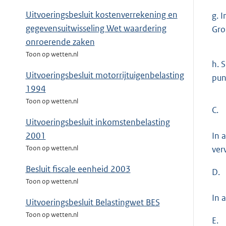
Uitvoeringsbesluit kostenverrekening en
g.
I
gegevensuitwisseling Wet waardering
Gro
onroerende zaken
Toon op wetten.nl
h.
S
Uitvoeringsbesluit motorrijtuigenbelasting
pun
1994
Toon op wetten.nl
C.
Uitvoeringsbesluit inkomstenbelasting
In 
2001
ver
Toon op wetten.nl
Besluit fiscale eenheid 2003
D.
Toon op wetten.nl
In 
Uitvoeringsbesluit Belastingwet BES
Toon op wetten.nl
E.