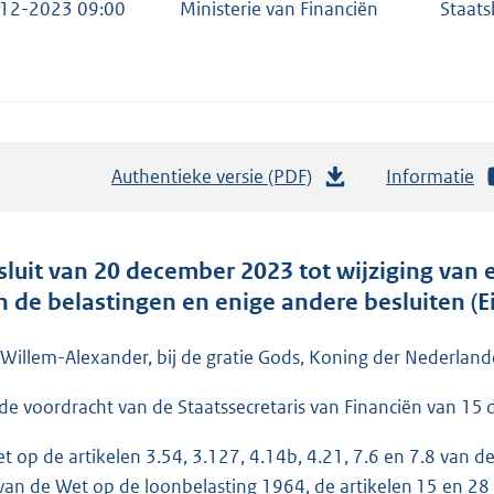
12-2023 09:00
Ministerie van Financiën
Staats
Authentieke versie (PDF)
b
Informatie
e
s
t
sluit van 20 december 2023 tot wijziging van 
a
n de belastingen en enige andere besluiten (E
n
d
 Willem-Alexander, bij de gratie Gods, Koning der Nederlande
s
de voordracht van de Staatssecretaris van Financiën van 
g
r
et op de artikelen 3.54, 3.127, 4.14b, 4.21, 7.6 en 7.8 van 
o
van de Wet op de loonbelasting 1964, de artikelen 15 en 2