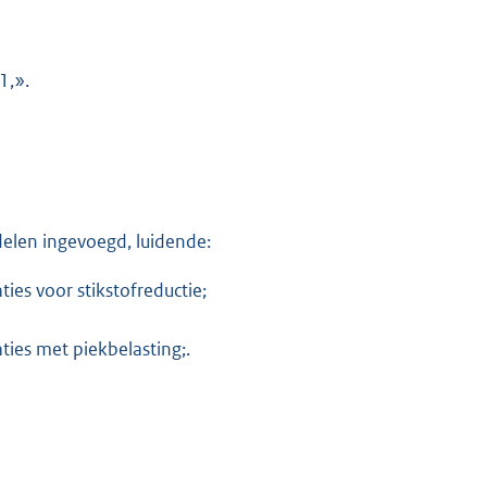
1,».
elen ingevoegd, luidende:
ies voor stikstofreductie;
ties met piekbelasting;.