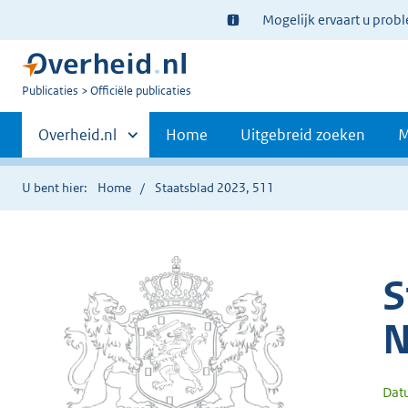
Ter
Mogelijk ervaart u prob
informatie:
U
Publicaties
Officiële publicaties
bent
Primaire
nu
Andere
Overheid.nl
Home
Uitgebreid zoeken
M
hier:
sites
navigatie
binnen
U bent hier:
Home
Staatsblad 2023, 511
S
N
Dat