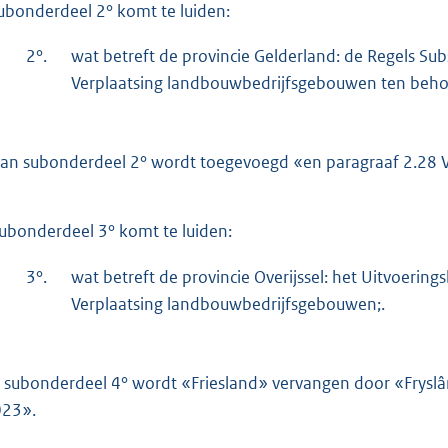
bonderdeel 2° komt te luiden:
2°.
wat betreft de provincie Gelderland: de Regels Su
Verplaatsing landbouwbedrijfsgebouwen ten behoe
an subonderdeel 2° wordt toegevoegd «en paragraaf 2.28 Ve
ubonderdeel 3° komt te luiden:
3°.
wat betreft de provincie Overijssel: het Uitvoerings
Verplaatsing landbouwbedrijfsgebouwen;.
 subonderdeel 4° wordt «Friesland» vervangen door «Frys
23».