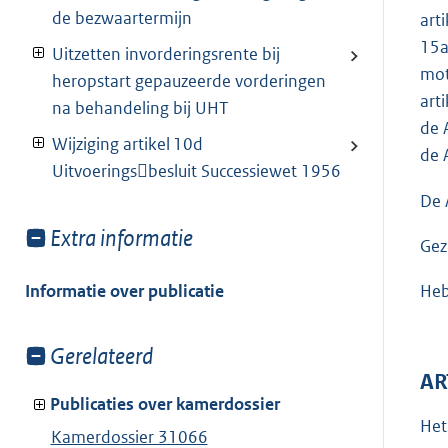
de bezwaartermijn
art
15a
Uitzetten invorderingsrente bij
mot
heropstart gepauzeerde vorderingen
art
na behandeling bij UHT
de 
Wijziging artikel 10d
de 
Uitvoeringsbesluit Successiewet 1956
De 
Toon
Extra informatie
Gez
meer
van:
Heb
Informatie over publicatie
Toon
Gerelateerd
meer
AR
van:
Publicaties over kamerdossier
Het
Kamerdossier 31066