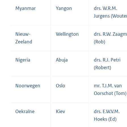
Myanmar
Yangon
drs. W.R.M.
Jurgens (Woute
Nieuw-
Wellington
drs. R.W. Zaag
Zeeland
(Rob)
Nigeria
Abuja
drs. R.J. Petri
(Robert)
Noorwegen
Oslo
mr. T.J.M. van
Oorschot (Tom)
Oekraïne
Kiev
drs. E.W.V.M.
Hoeks (Ed)