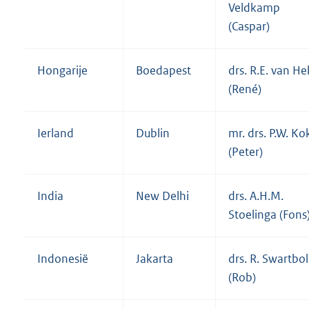
Veldkamp
(Caspar)
Hongarije
Boedapest
drs. R.E. van Hel
(René)
Ierland
Dublin
mr. drs. P.W. Ko
(Peter)
India
New Delhi
drs. A.H.M.
Stoelinga (Fons
Indonesië
Jakarta
drs. R. Swartbol
(Rob)