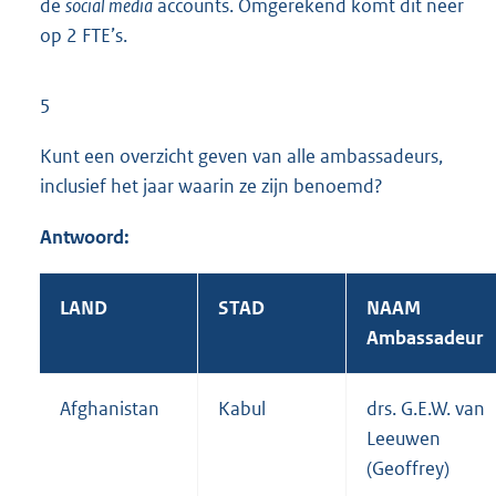
de
social media
accounts. Omgerekend komt dit neer
op 2 FTE’s.
5
Kunt een overzicht geven van alle ambassadeurs,
inclusief het jaar waarin ze zijn benoemd?
Antwoord:
LAND
STAD
NAAM
Ambassadeur
Afghanistan
Kabul
drs. G.E.W. van
Leeuwen
(Geoffrey)