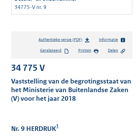
34775-V nr. 9
Authentieke versie (PDF)
b
Informatie
e
Gerelateerd
Printen
Delen
s
t
34 775 V
a
n
d
Vaststelling van de begrotingsstaat van
s
het Ministerie van Buitenlandse Zaken
g
(V) voor het jaar 2018
r
o
o
t
t
1
Nr. 9 HERDRUK
e
: