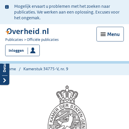
Ter
Mogelijk ervaart u problemen met het zoeken naar
informatie:
publicaties. We werken aan een oplossing. Excuses voor
het ongemak.
Menu
U
Publicaties
Officiële publicaties
bent
Inloggen
nu
hier:
Home
Kamerstuk 34775-V, nr. 9