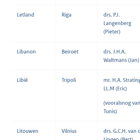
Letland
Riga
drs. P.J.
Langenberg
(Pieter)
Libanon
Beiroet
drs. J.H.A.
Waltmans (Jan)
Libië
Tripoli
mr. H.A. Stratin
LL.M (Eric)
(vooralsnog van
Tunis)
Litouwen
Vilnius
drs. G.C.H. van 
Lingen (Bert)