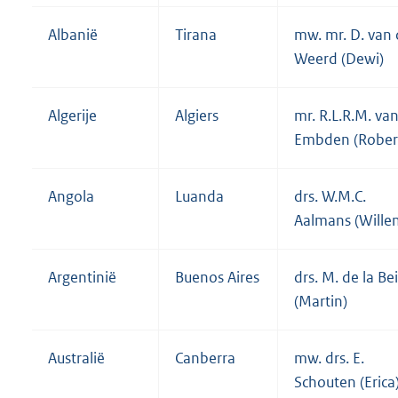
Albanië
Tirana
mw. mr. D. van
Weerd (Dewi)
Algerije
Algiers
mr. R.L.R.M. va
Embden (Rober
Angola
Luanda
drs. W.M.C.
Aalmans (Wille
Argentinië
Buenos Aires
drs. M. de la Bei
(Martin)
Australië
Canberra
mw. drs. E.
Schouten (Erica