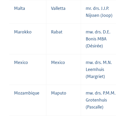
Malta
Valletta
mr. drs. J.J.P.
Nijssen (Joop)
Marokko
Rabat
mw. drs. D.E.
Bonis MBA
(Désirée)
Mexico
Mexico
mw. drs. M.N.
Leemhuis
(Margriet)
Mozambique
Maputo
mw. drs. P.M.M.
Grotenhuis
(Pascalle)