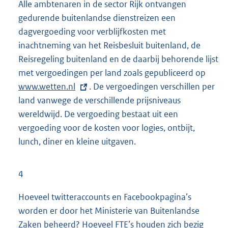
Alle ambtenaren in de sector Rijk ontvangen
gedurende buitenlandse dienstreizen een
dagvergoeding voor verblijfkosten met
inachtneming van het Reisbesluit buitenland, de
Reisregeling buitenland en de daarbij behorende lijst
met vergoedingen per land zoals gepubliceerd op
E
www.wetten.nl
. De vergoedingen verschillen per
x
land vanwege de verschillende prijsniveaus
t
wereldwijd. De vergoeding bestaat uit een
e
vergoeding voor de kosten voor logies, ontbijt,
r
lunch, diner en kleine uitgaven.
n
e
l
4
i
n
Hoeveel twitteraccounts en Facebookpagina’s
k
worden er door het Ministerie van Buitenlandse
:
Zaken beheerd? Hoeveel FTE’s houden zich bezig