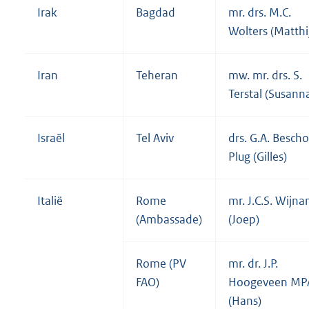
Irak
Bagdad
mr. drs. M.C.
Wolters (Matthi
Iran
Teheran
mw. mr. drs. S.
Terstal (Susann
Israël
Tel Aviv
drs. G.A. Besch
Plug (Gilles)
Italië
Rome
mr. J.C.S. Wijna
(Ambassade)
(Joep)
Rome (PV
mr. dr. J.P.
FAO)
Hoogeveen MP
(Hans)