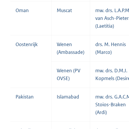
Oman
Muscat
mw. drs. L.A.P.M
van Asch-Pieter
(Laetitia)
Oostenrijk
Wenen
drs. M. Hennis
(Ambassade)
(Marco)
Wenen (PV
mw. drs. D.M.J.
OVSE)
Kopmels (Desir
Pakistan
Islamabad
mw. drs. G.A.C.
Stoios-Braken
(Ardi)