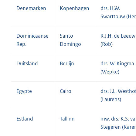
Denemarken
Kopenhagen
drs. H.W.
Swarttouw (He
Dominicaanse
Santo
R.J.H. de Leeuw
Rep.
Domingo
(Rob)
Duitsland
Berlijn
drs. W. Kingma
(Wepke)
Egypte
Cairo
drs. J.L. Westho
(Laurens)
Estland
Tallinn
mw. drs. K.S. v
Stegeren (Kare