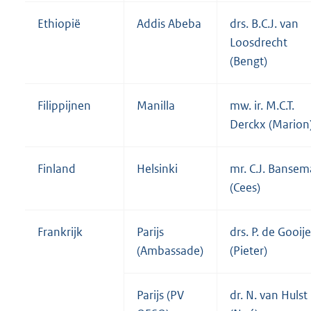
Ethiopië
Addis Abeba
drs. B.C.J. van
Loosdrecht
(Bengt)
Filippijnen
Manilla
mw. ir. M.C.T.
Derckx (Marion
Finland
Helsinki
mr. C.J. Bansem
(Cees)
Frankrijk
Parijs
drs. P. de Gooije
(Ambassade)
(Pieter)
Parijs (PV
dr. N. van Hulst