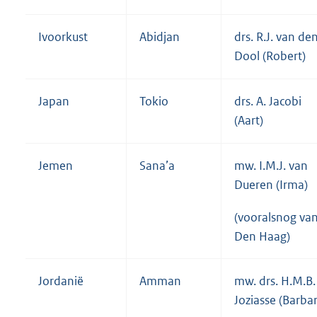
Ivoorkust
Abidjan
drs. R.J. van de
Dool (Robert)
Japan
Tokio
drs. A. Jacobi
(Aart)
Jemen
Sana’a
mw. I.M.J. van
Dueren (Irma)
(vooralsnog van
Den Haag)
Jordanië
Amman
mw. drs. H.M.B.
Joziasse (Barba