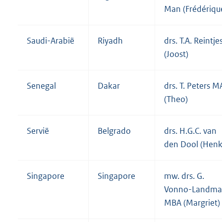
Man (Frédériqu
Saudi-Arabië
Riyadh
drs. T.A. Reintje
(Joost)
Senegal
Dakar
drs. T. Peters M
(Theo)
Servië
Belgrado
drs. H.G.C. van
den Dool (Henk
Singapore
Singapore
mw. drs. G.
Vonno-Landm
MBA (Margriet)