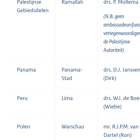
Palestijnse
Ramallah
drs. P. Mollema
Gebiedsdelen
(N.B. geen
ambassadeursfunc
vertegenwoordiger
de Palestijnse
Autoriteit)
Panama
Panama-
drs. D.J. Jansse
Stad
(Dirk)
Peru
Lima
drs. W.J. de Boe
(Wiebe)
Polen
Warschau
mr. R.J.P.M. van
Dartel (Ron)