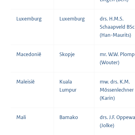
Luxemburg
Luxemburg
drs. H.M.S.
Schaapveld BSc
(Han-Maurits)
Macedonië
Skopje
mr. W.W. Plomp
(Wouter)
Maleisië
Kuala
mw. drs. K.M.
Lumpur
Mössenlechner
(Karin)
Mali
Bamako
drs. J.F. Oppewa
(Jolke)