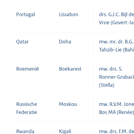
Portugal
Lissabon
drs. G.J.C. Bijl d
Vroe (Govert-Ja
Qatar
Doha
mw. mr. dr. B.G.
Tahzib-Lie (Bah
Roemenië
Boekarest
mw. drs. S.
Ronner-Grubaci
(Stella)
Russische
Moskou
mw. R.V.M. Jone
Federatie
Bos MA (Renée)
Rwanda
Kigali
mw. drs. F.M. d