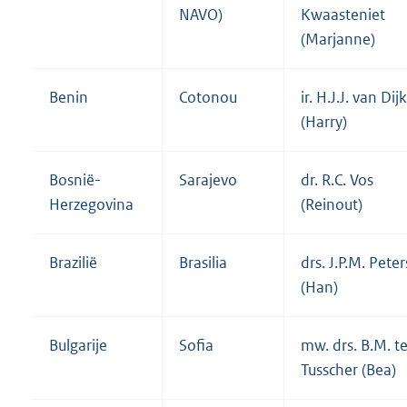
NAVO)
Kwaasteniet
(Marjanne)
Benin
Cotonou
ir. H.J.J. van Dijk
(Harry)
Bosnië-
Sarajevo
dr. R.C. Vos
Herzegovina
(Reinout)
Brazilië
Brasilia
drs. J.P.M. Peter
(Han)
Bulgarije
Sofia
mw. drs. B.M. t
Tusscher (Bea)