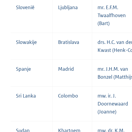
Slovenië
Ljubljana
mr. E.F.M.
Twaalfhoven
(Bart)
Slowakije
Bratislava
drs. H.C. van de
Kwast (Henk-Co
Spanje
Madrid
mr. J.H.M. van
Bonzel (Matthij
Sri Lanka
Colombo
mw. ir. J.
Doornewaard
(Joanne)
Sudan
Khartoem
mw. dr. K.M.