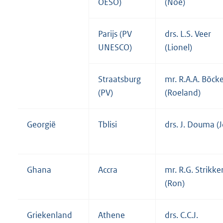
OESO)
(Noé)
Parijs (PV
drs. L.S. Veer
UNESCO)
(Lionel)
Straatsburg
mr. R.A.A. Böck
(PV)
(Roeland)
Georgië
Tblisi
drs. J. Douma (J
Ghana
Accra
mr. R.G. Strikke
(Ron)
Griekenland
Athene
drs. C.C.J.