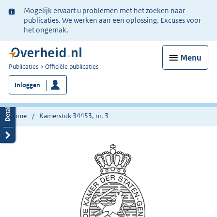
Ter
Mogelijk ervaart u problemen met het zoeken naar
informatie:
publicaties. We werken aan een oplossing. Excuses voor
het ongemak.
Menu
U
Publicaties
Officiële publicaties
bent
Inloggen
nu
hier:
Home
Kamerstuk 34453, nr. 3