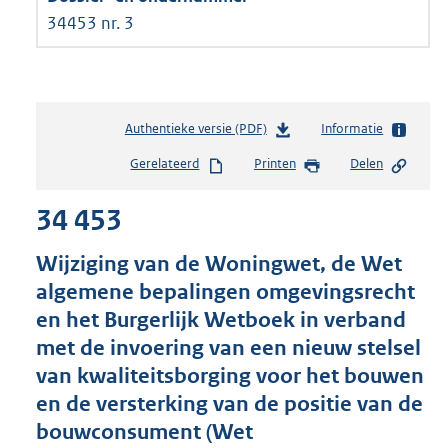
34453 nr. 3
Authentieke versie (PDF)
b
Informatie
e
Gerelateerd
Printen
Delen
s
t
34 453
a
n
d
Wijziging van de Woningwet, de Wet
s
algemene bepalingen omgevingsrecht
g
en het Burgerlijk Wetboek in verband
r
o
met de invoering van een nieuw stelsel
o
van kwaliteitsborging voor het bouwen
t
en de versterking van de positie van de
t
e
bouwconsument (Wet
: