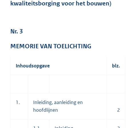
kwaliteitsborging voor het bouwen)
4
6
5
K
b
Nr. 3
MEMORIE VAN TOELICHTING
Inhoudsopgave
blz.
1.
Inleiding, aanleiding en
hoofdlijnen
2