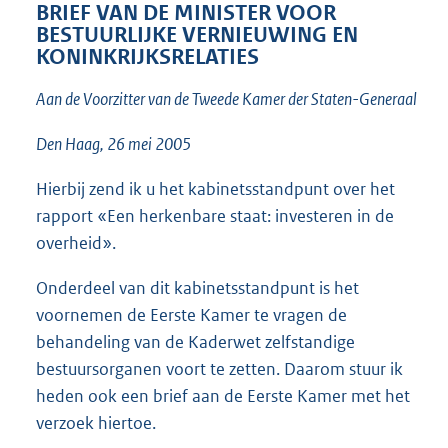
t
BRIEF VAN DE MINISTER VOOR
t
BESTUURLIJKE VERNIEUWING EN
e
KONINKRIJKSRELATIES
:
4
Aan de Voorzitter van de Tweede Kamer der Staten-Generaal
6
K
Den Haag, 26 mei 2005
b
Hierbij zend ik u het kabinetsstandpunt over het
rapport «Een herkenbare staat: investeren in de
overheid».
Onderdeel van dit kabinetsstandpunt is het
voornemen de Eerste Kamer te vragen de
behandeling van de Kaderwet zelfstandige
bestuursorganen voort te zetten. Daarom stuur ik
heden ook een brief aan de Eerste Kamer met het
verzoek hiertoe.