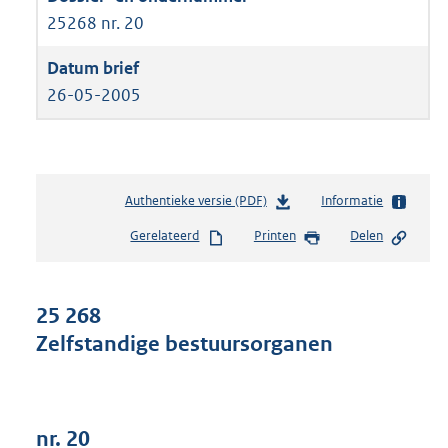
25268 nr. 20
26-05-2005
Authentieke versie (PDF)
b
Informatie
e
Gerelateerd
Printen
Delen
s
t
a
n
25 268
d
Zelfstandige bestuursorganen
s
g
r
o
o
nr. 20