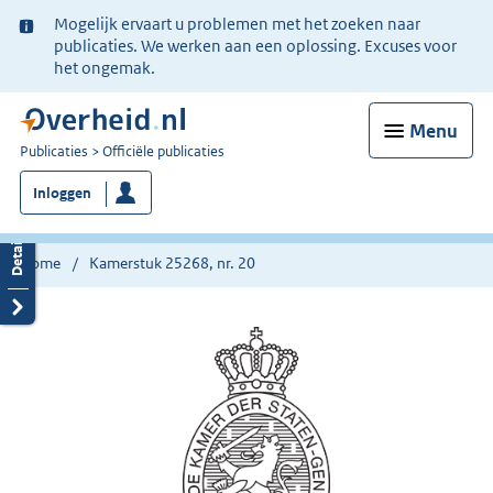
Ter
Mogelijk ervaart u problemen met het zoeken naar
informatie:
publicaties. We werken aan een oplossing. Excuses voor
het ongemak.
Menu
U
Publicaties
Officiële publicaties
bent
Inloggen
nu
hier:
Home
Kamerstuk 25268, nr. 20