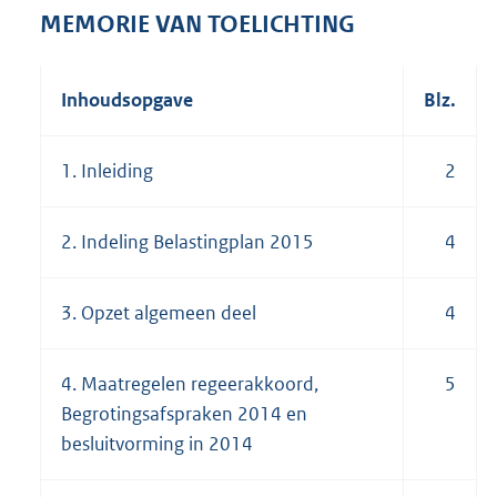
4
MEMORIE VAN TOELICHTING
7
2
K
Inhoudsopgave
Blz.
b
1. Inleiding
2
2. Indeling Belastingplan 2015
4
3. Opzet algemeen deel
4
4. Maatregelen regeerakkoord,
5
Begrotingsafspraken 2014 en
besluitvorming in 2014