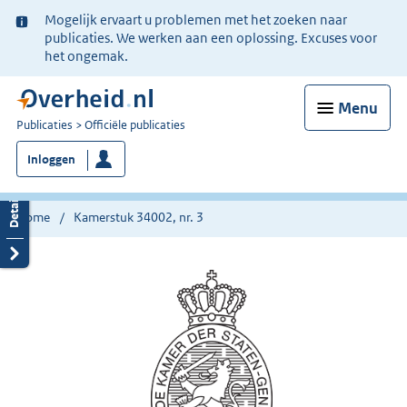
Ter
Mogelijk ervaart u problemen met het zoeken naar
informatie:
publicaties. We werken aan een oplossing. Excuses voor
het ongemak.
Menu
U
Publicaties
Officiële publicaties
bent
Inloggen
nu
hier:
Home
Kamerstuk 34002, nr. 3