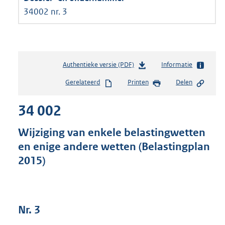
34002 nr. 3
Authentieke versie (PDF)
b
Informatie
e
Gerelateerd
Printen
Delen
s
t
34 002
a
n
d
Wijziging van enkele belastingwetten
s
en enige andere wetten (Belastingplan
g
2015)
r
o
o
t
t
Nr. 3
e
: