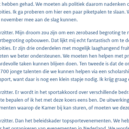
t hebben gehad. We moeten als politiek daarom nadenken 
ities. Ik ga proberen om hier een paar piketpalen te slaan.
 november mee aan de slag kunnen.
rzitter. Mijn droom zou zijn om een zerobased begroting te 
rtbegroting opbouwen. Dat lijkt mij echt fantastisch om te 
ities. Er zijn drie onderdelen met mogelijk laaghangend frui
ten we beter ondersteunen. We moeten hen helpen met pro
rdevolle taken kunnen blijven doen. Ten tweede is dat de on
700 jonge talenten die we kunnen helpen via een scholarship
sport, want daar is nog een klein stapje nodig. Ik krijg graag
rzitter. Er wordt in het sportakkoord over verschillende bed
te bepalen of ik het met deze koers eens ben. De uitwerking
enten waarop de Kamer bij kan sturen, of moeten we deze
rzitter. Dan het beleidskader topsportevenementen. We heb
r het organiseren van evenementen in Nederland. We worde