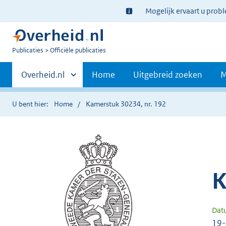
Ter
Mogelijk ervaart u prob
informatie:
U
Publicaties
Officiële publicaties
bent
Primaire
nu
Andere
Overheid.nl
Home
Uitgebreid zoeken
M
hier:
sites
navigatie
binnen
U bent hier:
Home
Kamerstuk 30234, nr. 192
K
Dat
19-