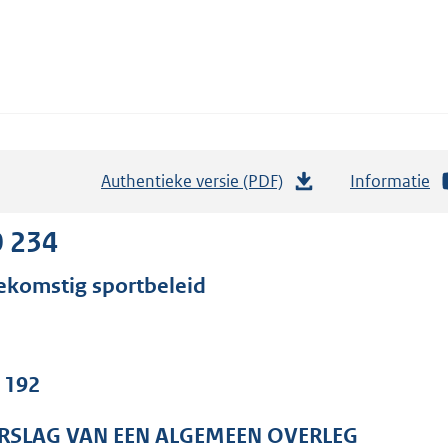
Authentieke versie (PDF)
b
Informatie
e
s
0 234
t
ekomstig sportbeleid
a
n
d
s
. 192
g
r
RSLAG VAN EEN ALGEMEEN OVERLEG