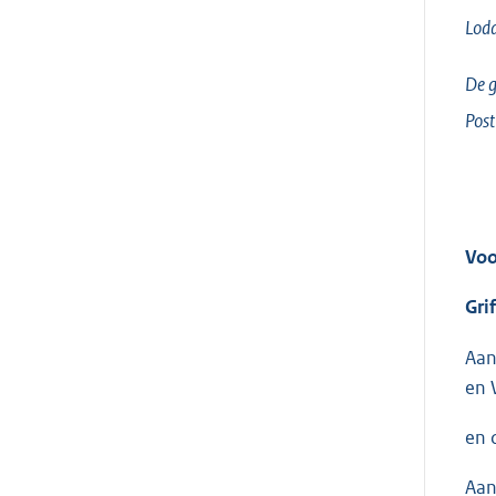
Lodd
De g
Post
Voo
Gri
Aan
en 
en 
Aan