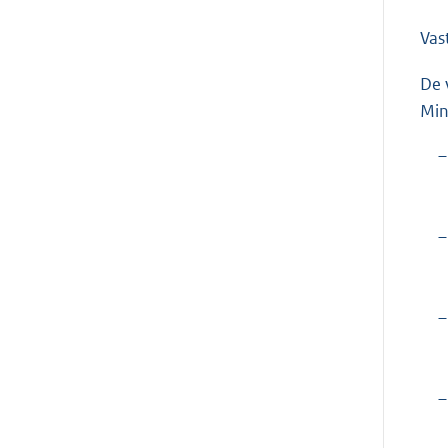
Vas
De 
Min
–
–
–
–