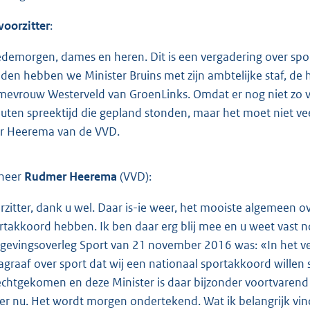
voorzitter
:
demorgen, dames en heren. Dit is een vergadering over spo
den hebben we Minister Bruins met zijn ambtelijke staf, de
mevrouw Westerveld van GroenLinks. Omdat er nog niet zo veel
uten spreektijd die gepland stonden, maar het moet niet vee
r Heerema van de VVD.
heer
Rudmer Heerema
(VVD):
rzitter, dank u wel. Daar is-ie weer, het mooiste algemeen ove
rtakkoord hebben. Ik ben daar erg blij mee en u weet vast no
gevingsoverleg Sport van 21 november 2016 was: «In het v
agraaf over sport dat wij een nationaal sportakkoord willen 
echtgekomen en deze Minister is daar bijzonder voortvaren
t er nu. Het wordt morgen ondertekend. Wat ik belangrijk v