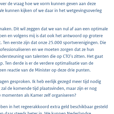
over de vraag hoe we vorm kunnen geven aan deze
 We kunnen kijken of we daar in het wetgevingsoverleg
maken. Dit wil zeggen dat we van nul af aan een optimale
doen en volgens mij is dat ook het antwoord op grotere
t. Ten eerste zijn dat onze 25.000 sportverenigingen. Die
fessionaliseren en we moeten zorgen dat ze hun
dersteuning van talenten die op CTO's zitten. Het gaat
. Ten derde is er de verdere optimalisatie van de
 een reactie van de Minister op deze drie punten.
ragen gesproken. Ik heb eerlijk gezegd meer tijd nodig
 zal de komende tijd plaatsvinden, maar zijn er nog
 momenten als Kamer zelf organiseren?
ben in het regeerakkoord extra geld beschikbaar gesteld
n daar steeds beter in. We kunnen Nederlandse