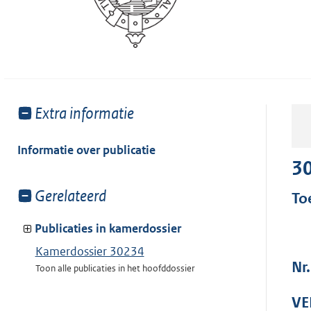
Toon
Extra informatie
meer
van:
Informatie over publicatie
3
Toon
Gerelateerd
To
meer
van:
Publicaties in kamerdossier
Kamerdossier 30234
Nr
Toon alle publicaties in het hoofddossier
VE