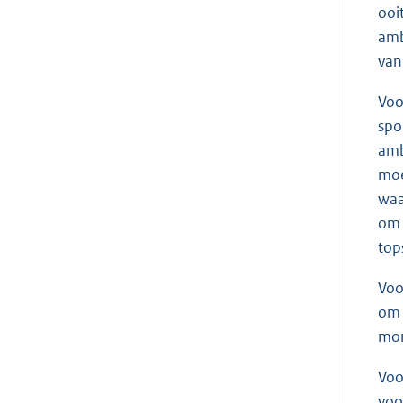
ooi
amb
van
Voo
spo
amb
moe
waa
om 
top
Voo
om 
mom
Voo
voo