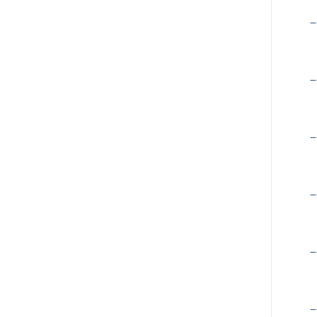
–
–
–
–
–
–