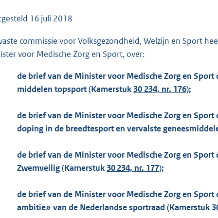
o
o
tgesteld
16 juli 2018
t
vaste commissie voor Volksgezondheid, Welzijn en Sport hee
t
ister voor Medische Zorg en Sport, over:
e
:
de brief van de Minister voor Medische Zorg en Sport d
1
middelen topsport (Kamerstuk
30 234, nr. 176
);
3
8
de brief van de Minister voor Medische Zorg en Spor
K
doping in de breedtesport en vervalste geneesmiddel
b
de brief van de Minister voor Medische Zorg en Sport 
Zwemveilig (Kamerstuk
30 234, nr. 177
);
de brief van de Minister voor Medische Zorg en Sport
ambitie» van de Nederlandse sportraad (Kamerstuk
3