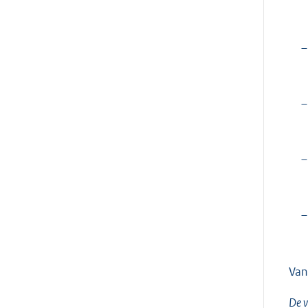
–
–
–
–
Van
De v