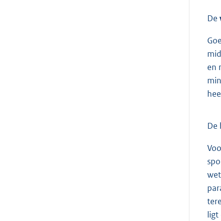
De
Goe
mid
en 
min
hee
De 
Voo
spo
wet
par
ter
lig