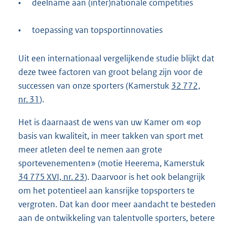
•
deelname aan (inter)nationale competities
k
:
•
toepassing van topsportinnovaties
Uit een internationaal vergelijkende studie blijkt dat
deze twee factoren van groot belang zijn voor de
successen van onze sporters (Kamerstuk
32 772,
nr. 31
).
Het is daarnaast de wens van uw Kamer om «op
basis van kwaliteit, in meer takken van sport met
meer atleten deel te nemen aan grote
sportevenementen» (motie Heerema, Kamerstuk
34 775 XVI, nr. 23
). Daarvoor is het ook belangrijk
om het potentieel aan kansrijke topsporters te
vergroten. Dat kan door meer aandacht te besteden
aan de ontwikkeling van talentvolle sporters, betere