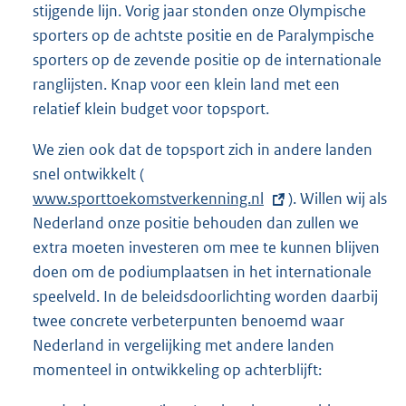
stijgende lijn. Vorig jaar stonden onze Olympische
sporters op de achtste positie en de Paralympische
sporters op de zevende positie op de internationale
ranglijsten. Knap voor een klein land met een
relatief klein budget voor topsport.
We zien ook dat de topsport zich in andere landen
snel ontwikkelt (
E
www.sporttoekomstverkenning.nl
x
). Willen wij als
Nederland onze positie behouden dan zullen we
t
extra moeten investeren om mee te kunnen blijven
e
doen om de podiumplaatsen in het internationale
r
speelveld. In de beleidsdoorlichting worden daarbij
n
twee concrete verbeterpunten benoemd waar
e
Nederland in vergelijking met andere landen
l
momenteel in ontwikkeling op achterblijft:
i
n