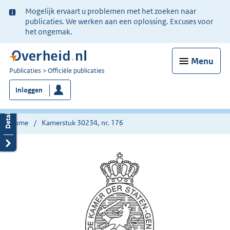
Ter
Mogelijk ervaart u problemen met het zoeken naar
informatie:
publicaties. We werken aan een oplossing. Excuses voor
het ongemak.
Menu
U
Publicaties
Officiële publicaties
bent
Inloggen
nu
hier:
Home
Kamerstuk 30234, nr. 176