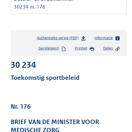
30234 nr. 176
Authentieke versie (PDF)
b
Informatie
e
Gerelateerd
Printen
Delen
s
t
30 234
a
n
d
Toekomstig sportbeleid
s
g
r
o
Nr. 176
o
t
t
BRIEF VAN DE MINISTER VOOR
e
MEDISCHE ZORG
: