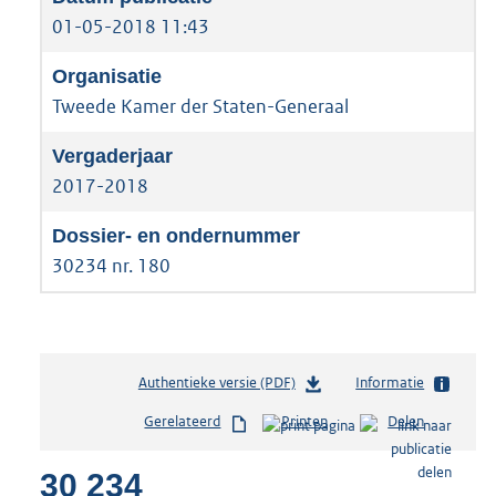
01-05-2018 11:43
Tweede Kamer der Staten-Generaal
2017-2018
30234 nr. 180
Authentieke versie (PDF)
b
Informatie
e
Gerelateerd
Printen
Delen
s
t
30 234
a