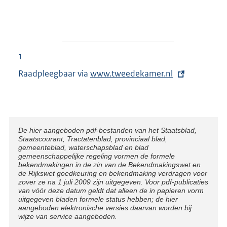
1
Raadpleegbaar via
E
www.tweedekamer.nl
x
t
e
r
Disclaimer
De hier aangeboden pdf-bestanden van het Staatsblad,
Staatscourant, Tractatenblad, provinciaal blad,
n
gemeenteblad, waterschapsblad en blad
e
gemeenschappelijke regeling vormen de formele
bekendmakingen in de zin van de Bekendmakingswet en
l
de Rijkswet goedkeuring en bekendmaking verdragen voor
i
zover ze na 1 juli 2009 zijn uitgegeven. Voor pdf-publicaties
van vóór deze datum geldt dat alleen de in papieren vorm
n
uitgegeven bladen formele status hebben; de hier
aangeboden elektronische versies daarvan worden bij
k
wijze van service aangeboden.
: