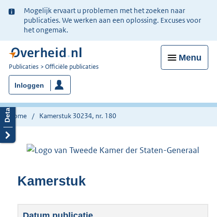
Ter
Mogelijk ervaart u problemen met het zoeken naar
informatie:
publicaties. We werken aan een oplossing. Excuses voor
het ongemak.
Menu
U
Publicaties
Officiële publicaties
bent
Inloggen
nu
hier:
Home
Kamerstuk 30234, nr. 180
Kamerstuk