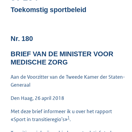
n
d
Toekomstig sportbeleid
s
g
r
o
Nr. 180
o
t
t
BRIEF VAN DE MINISTER VOOR
e
MEDISCHE ZORG
:
3
8
Aan de Voorzitter van de Tweede Kamer der Staten-
K
Generaal
b
Den Haag, 26 april 2018
Met deze brief informeer ik u over het rapport
1
«Sport in transitieregio’s»
.