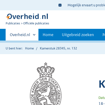
Ter
Mogelijk ervaart u prob
informatie:
U
Publicaties
Officiële publicaties
bent
Primaire
nu
Andere
Overheid.nl
Home
Uitgebreid zoeken
M
hier:
sites
navigatie
binnen
U bent hier:
Home
Kamerstuk 28345, nr. 132
K
Dat
18-