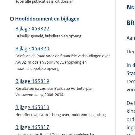
Toon alle publicaties in dit dossier
Nr
Hoofddocument en bijlagen
BR
Bijlage 463822
Huiselijk geweld, huisdieren en opvang
Aan
Bijlage 463820
Den
Brief van de Raad voor de financiële verhoudingen over
AWBZ-middelen voor vrouwenopvang en
In 
maatschappelijke opvang
Sta
Bijlage 463819
rec
Resultaten na zes jaar Evaluatie Verbeterplan
voo
Vrouwenopvang 2008-2014
De 
Bijlage 463818
kin
Het effect van voorlichting over ouderenmishandling
ord
Bijlage 463817
ing
Inventarisatie Beleid Ouderenmishandeling bij