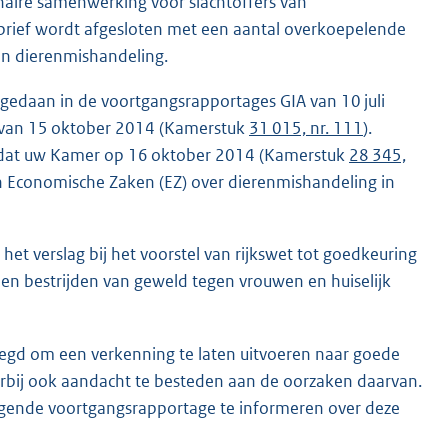
naire samenwerking voor slachtoffers van
 brief wordt afgesloten met een aantal overkoepelende
 en dierenmishandeling.
 gedaan in de voortgangsrapportages GIA van 10 juli
 van 15 oktober 2014 (Kamerstuk
31 015, nr. 111
).
O dat uw Kamer op 16 oktober 2014 (Kamerstuk
28 345,
an Economische Zaken (EZ) over dierenmishandeling in
het verslag bij het voorstel van rijkswet tot goedkeuring
en bestrijden van geweld tegen vrouwen en huiselijk
egd om een verkenning te laten uitvoeren naar goede
bij ook aandacht te besteden aan de oorzaken daarvan.
volgende voortgangsrapportage te informeren over deze