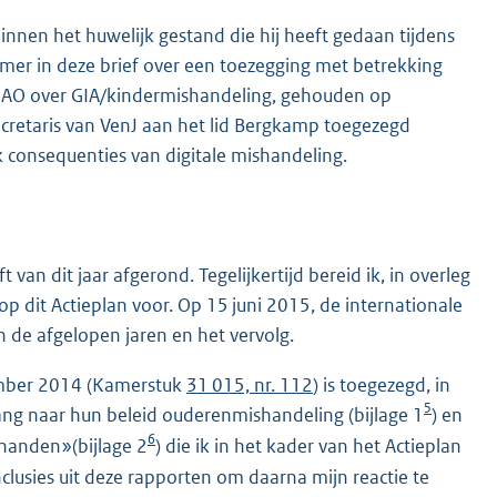
binnen het huwelijk gestand die hij heeft gedaan tijdens
mer in deze brief over een toezegging met betrekking
t AO over GIA/kindermishandeling, gehouden op
secretaris van VenJ aan het lid Bergkamp toegezegd
ijk consequenties van digitale mishandeling.
van dit jaar afgerond. Tegelijkertijd bereid ik, in overleg
 dit Actieplan voor. Op 15 juni 2015, de internationale
 de afgelopen jaren en het vervolg.
cember 2014 (Kamerstuk
31 015, nr. 112
) is toegezegd, in
5
g naar hun beleid ouderenmishandeling (bijlage 1
) en
6
 handen»(bijlage 2
) die ik in het kader van het Actieplan
nclusies uit deze rapporten om daarna mijn reactie te