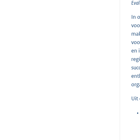
Eval
In 
voo
mak
voo
en 
reg
suc
ent
org
Uit
•