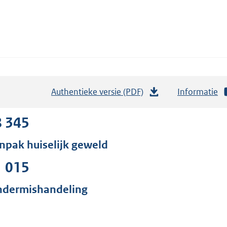
Authentieke versie (PDF)
b
Informatie
e
s
8 345
t
npak huiselijk geweld
a
n
1 015
d
s
ndermishandeling
g
r