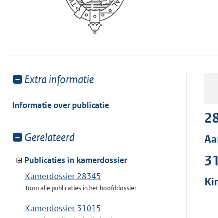
Toon
Extra informatie
meer
van:
Informatie over publicatie
2
Toon
Gerelateerd
Aa
meer
3
van:
Publicaties in kamerdossier
Kamerdossier 28345
Ki
Toon alle publicaties in het hoofddossier
Kamerdossier 31015