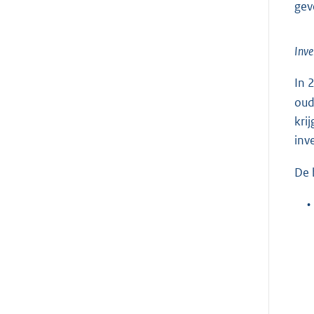
gev
Inve
In 
oud
kri
inv
De 
•