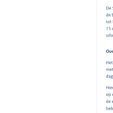
De 
de 
tot
15 
sch
Oud
Het
met
dag
Hie
op 
de 
heb