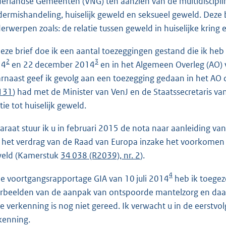
erlandse Gemeenten (VNG) ten aanzien van de multidiscipli
dermishandeling, huiselijk geweld en seksueel geweld. Deze
erwerpen zoals: de relatie tussen geweld in huiselijke kring
deze brief doe ik een aantal toezeggingen gestand die ik heb
2
3
14
en 22 december 2014
en in het Algemeen Overleg (AO)
rnaast geef ik gevolg aan een toezegging gedaan in het A
 131
) had met de Minister van VenJ en de Staatssecretaris v
tie tot huiselijk geweld.
araat stuur ik u in februari 2015 de nota naar aanleiding van 
 het verdrag van de Raad van Europa inzake het voorkomen 
eld (Kamerstuk
34 038 (R2039), nr. 2
).
4
de voortgangsrapportage GIA van 10 juli 2014
heb ik toegez
rbeelden van de aanpak van ontspoorde mantelzorg en daar
e verkenning is nog niet gereed. Ik verwacht u in de eerst
kenning.