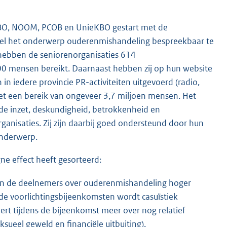
NBO, NOOM, PCOB en UnieKBO gestart met de
oel het onderwerp ouderenmishandeling bespreekbaar te
hebben de seniorenorganisaties 614
.000 mensen bereikt. Daarnaast hebben zij op hun website
n iedere provincie PR-activiteiten uitgevoerd (radio,
 met een bereik van ongeveer 3,7 miljoen mensen. Het
nde inzet, deskundigheid, betrokkenheid en
rganisaties. Zij zijn daarbij goed ondersteund door hun
onderwerp.
gne effect heeft gesorteerd:
van de deelnemers over ouderenmishandeling hoger
de voorlichtingsbijeenkomsten wordt casuïstiek
rt tijdens de bijeenkomst meer over nog relatief
eel geweld en financiële uitbuiting).