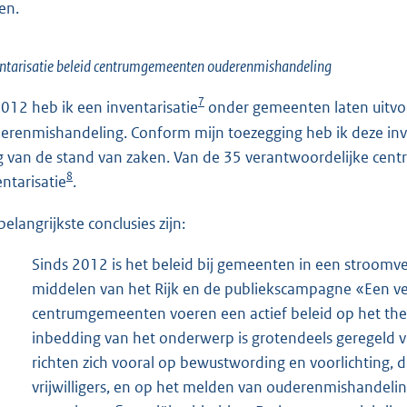
en.
ntarisatie beleid centrumgemeenten ouderenmishandeling
7
2012 heb ik een inventarisatie
onder gemeenten laten uitvo
erenmishandeling. Conform mijn toezegging heb ik deze inve
jg van de stand van zaken. Van de 35 verantwoordelijke 
8
entarisatie
.
belangrijkste conclusies zijn:
Sinds 2012 is het beleid bij gemeenten in een stroomv
middelen van het Rijk en de publiekscampagne «Een veili
centrumgemeenten voeren een actief beleid op het th
inbedding van het onderwerp is grotendeels geregeld vi
richten zich vooral op bewustwording en voorlichting,
vrijwilligers, en op het melden van ouderenmishandeli