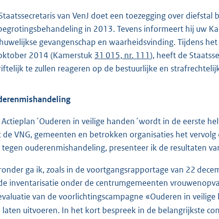
Staatssecretaris van VenJ doet een toezegging over diefstal 
begrotingsbehandeling in 2013. Tevens informeert hij uw Ka
 huwelijkse gevangenschap en waarheidsvinding. Tijdens he
oktober 2014 (Kamerstuk
31 015, nr. 111
), heeft de Staats
riftelijk te zullen reageren op de bestuurlijke en strafrechtel
erenmishandeling
 Actieplan´Ouderen in veilige handen´wordt in de eerste helft 
 de VNG, gemeenten en betrokken organisaties het vervolg op
 tegen ouderenmishandeling, presenteer ik de resultaten van
ronder ga ik, zoals in de voortgangsrapportage van 22 de
de inventarisatie onder de centrumgemeenten vrouwenopvan
evaluatie van de voorlichtingscampagne «Ouderen in veilige
 laten uitvoeren. In het kort bespreek in de belangrijkste co