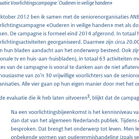
uatie Voorlichtingscampagne´Ouderen in veilige handen»
oktober 2012 ben ik samen met de seniorenorganisaties A
rlichtingscampagne «Ouderen in veilige handen» met als d
en. De campagne is formeel eind 2014 afgerond. In totaal 
rlichtingsactiviteiten georganiseerd. Daarmee zijn circa 20
in hun bladen aandacht aan het onderwerp besteed. Ook zijn i
ionale tv en huis-aan-huisbladen), in totaal 63 activiteiten
ces van de campagne is vooral te danken aan de niet aflate
housiasme van zo’n 30 vrijwillige voorlichters van de senioro
anisaties. Alle vier gaan op hun eigen manier door met het 
9
 de evaluatie die ik heb laten uitvoeren
, blijkt dat de campa
Na een voorlichtingsbijeenkomst is het kennisniveau 
dan dat van het algemeen Nederlands publiek. Tijdens 
besproken. Dat brengt het onderwerp tot leven. Men lee
onbekende vormen van ouderenmishandeling (zoals seksu