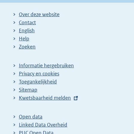
:
Over deze website
Contact
English
Help
Zoeken
Informatie hergebruiken
Privacy en cookies
Toegankelijkheid
Sitemap
E
Kwetsbaarheid melden
x
t
Open data
e
Linked Data Overheid
r
PUC Open Data