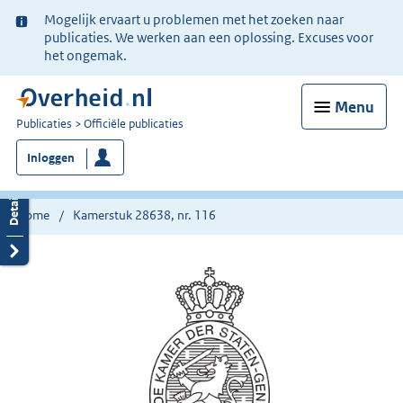
Ter
Mogelijk ervaart u problemen met het zoeken naar
informatie:
publicaties. We werken aan een oplossing. Excuses voor
het ongemak.
Menu
U
Publicaties
Officiële publicaties
bent
Inloggen
nu
hier:
Home
Kamerstuk 28638, nr. 116