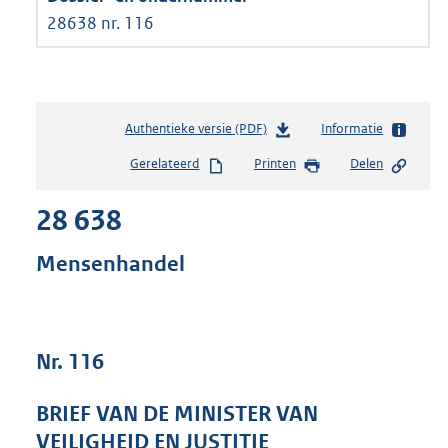
28638 nr. 116
Authentieke versie (PDF)
b
Informatie
e
Gerelateerd
Printen
Delen
s
t
28 638
a
n
d
Mensenhandel
s
g
r
o
Nr. 116
o
t
t
BRIEF VAN DE MINISTER VAN
e
VEILIGHEID EN JUSTITIE
: