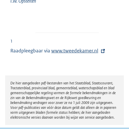
I.W.
Opstelten
1
Raadpleegbaar via
E
www.tweedekamer.nl
x
t
e
r
Disclaimer
De hier aangeboden pdf-bestanden van het Staatsblad, Staatscourant,
Tractatenblad, provinciaal blad, gemeenteblad, waterschapsblad en blad
n
gemeenschappelijke regeling vormen de formele bekendmakingen in de
e
zin van de Bekendmakingswet en de Rijkswet goedkeuring en
bekendmaking verdragen voor zover ze na 1 juli 2009 zijn uitgegeven.
l
Voor pdf-publicaties van vóór deze datum geldt dat alleen de in papieren
i
vorm uitgegeven bladen formele status hebben; de hier aangeboden
elektronische versies daarvan worden bij wijze van service aangeboden.
n
k