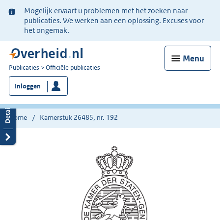
Ter
Mogelijk ervaart u problemen met het zoeken naar
informatie:
publicaties. We werken aan een oplossing. Excuses voor
het ongemak.
Menu
U
Publicaties
Officiële publicaties
bent
Inloggen
nu
hier:
Home
Kamerstuk 26485, nr. 192