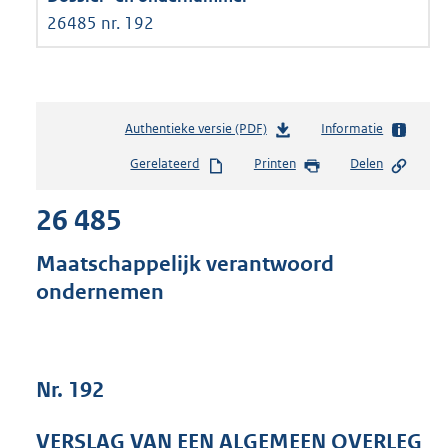
26485 nr. 192
Authentieke versie (PDF)
b
Informatie
e
Gerelateerd
Printen
Delen
s
t
26 485
a
n
d
Maatschappelijk verantwoord
s
ondernemen
g
r
o
o
t
Nr. 192
t
e
VERSLAG VAN EEN ALGEMEEN OVERLEG
: