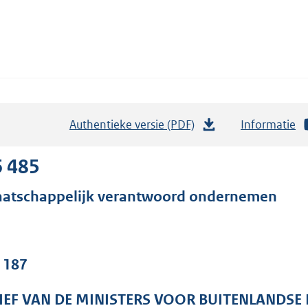
Authentieke versie (PDF)
b
Informatie
e
s
6 485
t
atschappelijk verantwoord ondernemen
a
n
d
s
. 187
g
r
IEF VAN DE MINISTERS VOOR BUITENLANDSE