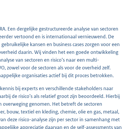
. Een dergelijke gestructureerde analyse van sectoren
t eerder vertoond en is internationaal vernieuwend. De
e gebruikelijke kansen en business cases zorgen voor een
overheid daarin. Wij vinden het een goede ontwikkeling
nalyse van sectoren en risico’s naar een multi-
, zowel voor de sectoren als voor de overheid zelf.
ppelijke organisaties actief bij dit proces betrokken.
kennis bij experts en verschillende stakeholders naar
bij de risico’s als relatief groot zijn beoordeeld. Hierbij
in overweging genomen. Het betreft de sectoren
, bouw, textiel en kleding, chemie, olie en gas, metaal,
van deze risico-analyse zijn per sector in samenhang met
happelijke appreciatie daarvan en de self-assessments van