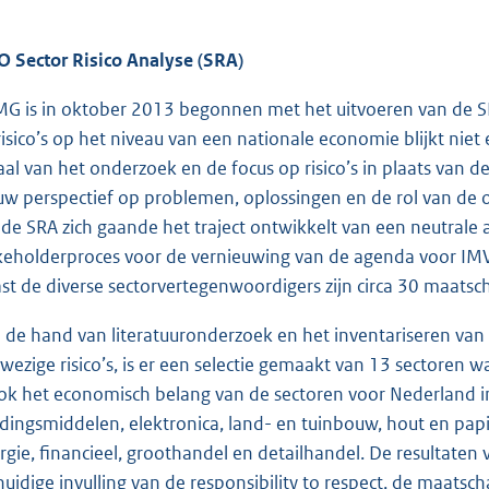
 Sector Risico Analyse (SRA)
G is in oktober 2013 begonnen met het uitvoeren van de SRA
risico’s op het niveau van een nationale economie blijkt nie
aal van het onderzoek en de focus op risico’s in plaats van d
uw perspectief op problemen, oplossingen en de rol van de 
 de SRA zich gaande het traject ontwikkelt van een neutrale a
keholderproces voor de vernieuwing van de agenda voor IMVO
st de diverse sectorvertegenwoordigers zijn circa 30 maatscha
 de hand van literatuuronderzoek en het inventariseren van 
wezige risico’s, is er een selectie gemaakt van 13 sectoren waar
ook het economisch belang van de sectoren voor Nederland 
dingsmiddelen, elektronica, land- en tuinbouw, hout en papier
rgie, financieel, groothandel en detailhandel. De resultaten 
huidige invulling van de responsibility to respect, de maatsc