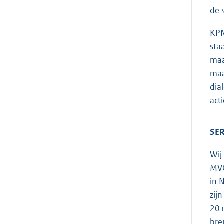
de 
KPM
sta
maa
maa
dia
act
SER
Wij
MVO
in 
zij
20 
bre