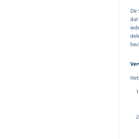
De 
dat
ied
del
hec
Ver
Het 
1
2