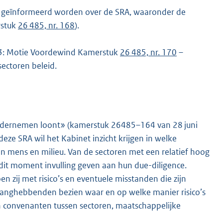
 geïnformeerd worden over de SRA, waaronder de
rstuk
26 485, nr. 168
).
3: Motie Voordewind Kamerstuk
26 485, nr. 170
–
sectoren beleid.
ondernemen loont» (kamerstuk 26485–164 van 28 juni
ze SRA wil het Kabinet inzicht krijgen in welke
an mens en milieu. Van de sectoren met een relatief hoog
op dit moment invulling geven aan hun due-diligence.
en zij met risico’s en eventuele misstanden die zijn
elanghebbenden bezien waar en op welke manier risico’s
in convenanten tussen sectoren, maatschappelijke