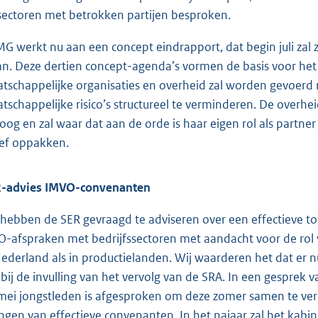
sectoren met betrokken partijen besproken.
G werkt nu aan een concept eindrapport, dat begin juli zal z
an. Deze dertien concept-agenda’s vormen de basis voor het
tschappelijke organisaties en overheid zal worden gevoerd 
tschappelijke risico’s structureel te verminderen. De overh
loog en zal waar dat aan de orde is haar eigen rol als partne
ief oppakken.
-advies IMVO-convenanten
 hebben de SER gevraagd te adviseren over een effectieve t
-afspraken met bedrijfssectoren met aandacht voor de rol 
Nederland als in productielanden. Wij waarderen het dat er n
n bij de invulling van het vervolg van de SRA. In een gesprek
mei jongstleden is afgesproken om deze zomer samen te verk
ngen van effectieve convenanten. In het najaar zal het kabi