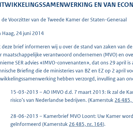
o
TWIKKELINGSSAMENWERKING EN VAN ECO
o
t
 de Voorzitter van de Tweede Kamer der Staten-Generaal
t
e
 Haag, 24 juni 2014
:
 deze brief informeren wij u over de stand van zaken van de 
4
r maatschappelijke verantwoord ondernemen (MVO) en over h
3
nieme SER advies «IMVO-convenanten», dat ons 29 april is 
K
hnische Briefing die de ministeries van BZ en EZ op 2 april
b
wikkelingssamenwerking hebben verzorgd, invulling aan on
15-03-2013 – AO IMVO d.d. 7 maart 2013: Ik zal de K
risico’s van Nederlandse bedrijven. (Kamerstuk
26 485, 
28-06-2013 – Kamerbrief MVO Loont: Uw Kamer wordt
geïnformeerd (Kamerstuk
26 485, nr. 164
).