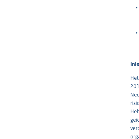
•
•
Inl
Het
201
Ned
ris
Heb
geï
ver
org