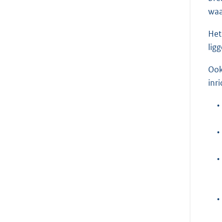
waa
Het
lig
Ook
inr
•
•
•
•