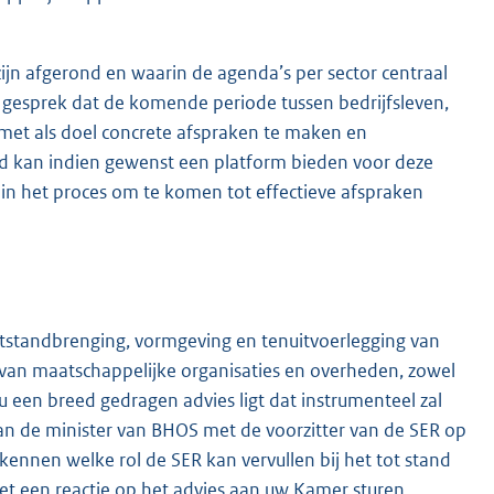
ijn afgerond en waarin de agenda’s per sector centraal
 gesprek dat de komende periode tussen bedrijfsleven,
met als doel concrete afspraken te maken en
eid kan indien gewenst een platform bieden voor deze
r in het proces om te komen tot effectieve afspraken
otstandbrenging, vormgeving en tenuitvoerlegging van
van maatschappelijke organisaties en overheden, zowel
u een breed gedragen advies ligt dat instrumenteel zal
 van de minister van BHOS met de voorzitter van de SER op
ennen welke rol de SER kan vervullen bij het tot stand
net een reactie op het advies aan uw Kamer sturen,