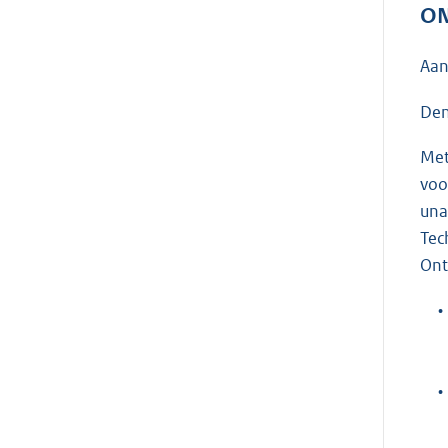
ON
Aan
Den
Met
voo
una
Tec
Ont
•
•