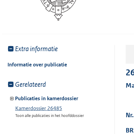
Toon
Extra informatie
meer
van:
Informatie over publicatie
2
Toon
Gerelateerd
Ma
meer
van:
Publicaties in kamerdossier
Kamerdossier 26485
Nr
Toon alle publicaties in het hoofddossier
BR