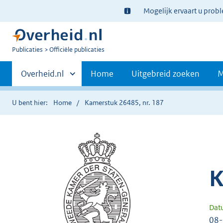
Ter
Mogelijk ervaart u prob
informatie:
U
Publicaties
Officiële publicaties
bent
Primaire
nu
Andere
Overheid.nl
Home
Uitgebreid zoeken
M
hier:
sites
navigatie
binnen
U bent hier:
Home
Kamerstuk 26485, nr. 187
K
Dat
08