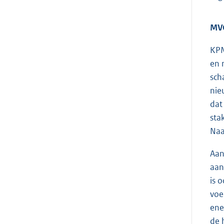
MVO
KPM
en 
sch
nie
dat
sta
Naa
Aan
aan
is 
voe
ene
de 