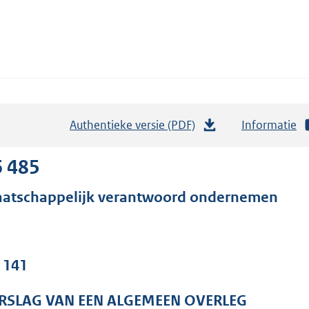
Authentieke versie (PDF)
b
Informatie
e
s
6 485
t
atschappelijk verantwoord ondernemen
a
n
d
s
. 141
g
r
RSLAG VAN EEN ALGEMEEN OVERLEG