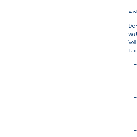
Vas
De 
vas
Vei
Lan
–
–
–