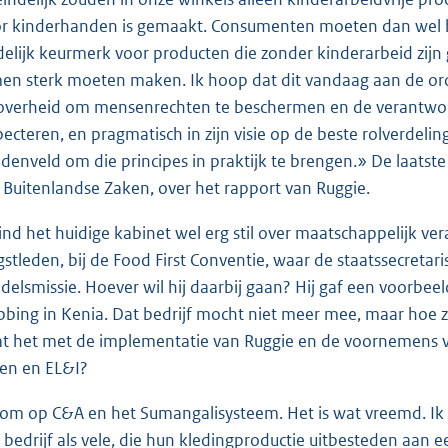
r kinderhanden is gemaakt. Consumenten moeten dan wel bew
delijk keurmerk voor producten die zonder kinderarbeid zijn
en sterk moeten maken. Ik hoop dat dit vandaag aan de orde
overheid om mensenrechten te beschermen en de verantwoor
pecteren, en pragmatisch in zijn visie op de beste rolverdeli
denveld om die principes in praktijk te brengen.» De laatste
 Buitenlandse Zaken, over het rapport van Ruggie.
vind het huidige kabinet wel erg stil over maatschappelijk
gstleden, bij de Food First Conventie, waar de staatssecreta
delsmissie. Hoever wil hij daarbij gaan? Hij gaf een voorbee
bbing in Kenia. Dat bedrijf mocht niet meer mee, maar hoe z
at het met de implementatie van Ruggie en de voornemens va
en en EL&I?
kom op C&A en het Sumangalisysteem. Het is wat vreemd. Ik 
 bedrijf als vele, die hun kledingproductie uitbesteden aan 