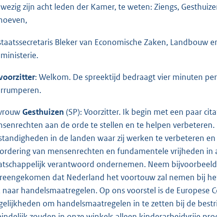
wezig zijn acht leden der Kamer, te weten: Ziengs, Gesthuiz
hoeven,
staatssecretaris Bleker van Economische Zaken, Landbouw en
 ministerie.
voorzitter
: Welkom. De spreektijd bedraagt vier minuten pe
errumperen.
vrouw
Gesthuizen
(SP): Voorzitter. Ik begin met een paar cit
senrechten aan de orde te stellen en te helpen verbetere
tandigheden in de landen waar zij werken te verbeteren en
ordering van mensenrechten en fundamentele vrijheden in
tschappelijk verantwoord ondernemen. Neem bijvoorbeeld ki
reengekomen dat Nederland het voortouw zal nemen bij het b
 naar handelsmaatregelen. Op ons voorstel is de Europese 
elijkheden om handelsmaatregelen in te zetten bij de bestr
eindelijk zouden in onze winkels alleen kinderarbeidvrije p