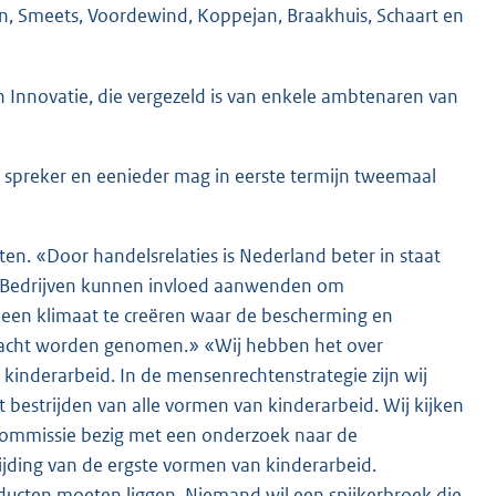
en, Smeets, Voordewind, Koppejan, Braakhuis, Schaart en
 Innovatie, die vergezeld is van enkele ambtenaren van
r spreker en eenieder mag in eerste termijn tweemaal
aten. «Door handelsrelaties is Nederland beter in staat
n. Bedrijven kunnen invloed aanwenden om
 een klimaat te creëren waar de bescherming en
 acht worden genomen.» «Wij hebben het over
nderarbeid. In de mensenrechtenstrategie zijn wij
estrijden van alle vormen van kinderarbeid. Wij kijken
Commissie bezig met een onderzoek naar de
ijding van de ergste vormen van kinderarbeid.
roducten moeten liggen. Niemand wil een spijkerbroek die