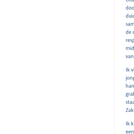
doo
dui
sam
de 
res
mid
van
Ik 
jon
han
gra
sta
Zak
Ik 
een