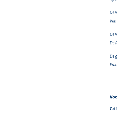
De v
Van
De v
De 
De g
Fra
Voo
Gri