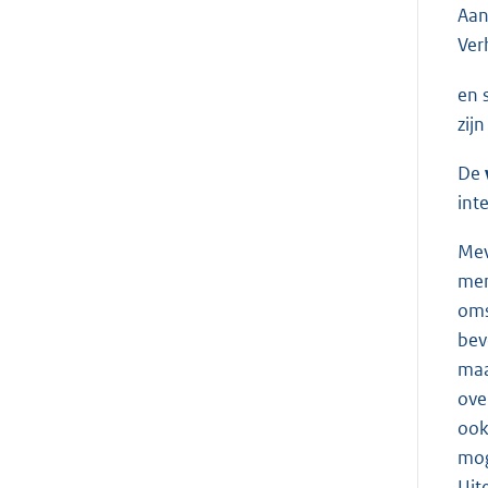
Aan
Ver
en 
zijn
De
int
Me
men
oms
bev
maa
ove
ook
mog
Uit