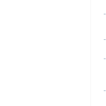
–
–
–
–