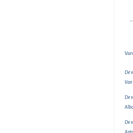
–
Van
De v
Van
De v
Alb
De v
Aptr