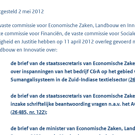
o
o
tgesteld
2 mei 2012
t
vaste commissie voor Economische Zaken, Landbouw en Inno
t
te commissie voor Financiën, de vaste commissie voor Socia
e
ligheid en Justitie hebben op 11 april 2012 overleg gevoerd
:
dbouw en Innovatie over:
1
1
de brief van de staatssecretaris van Economische Za
3
over inspanningen van het bedrijf C&A op het gebied
K
Sumangalisysteem in de Zuid-Indiase textielsector (
26
b
de brief van de staatssecretaris van Economische Zak
inzake schriftelijke beantwoording vragen n.a.v. he
(
26 485, nr. 122
);
de brief van de minister van Economische Zaken, Land