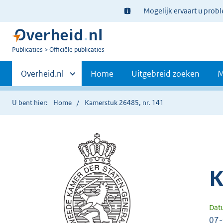
Ter
Mogelijk ervaart u prob
informatie:
U
Publicaties
Officiële publicaties
bent
Primaire
nu
Andere
Overheid.nl
Home
Uitgebreid zoeken
M
hier:
sites
navigatie
binnen
U bent hier:
Home
Kamerstuk 26485, nr. 141
K
Dat
07