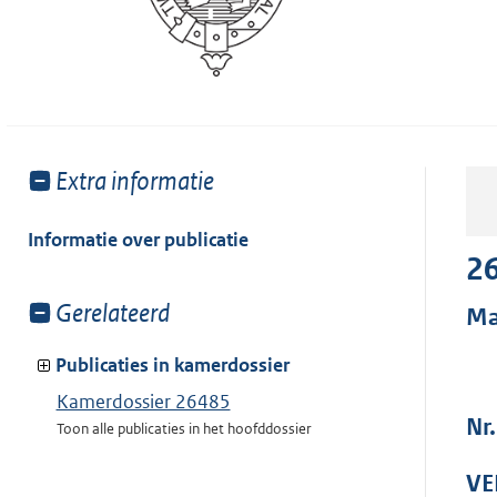
Toon
Extra informatie
meer
van:
Informatie over publicatie
2
Toon
Gerelateerd
Ma
meer
van:
Publicaties in kamerdossier
Kamerdossier 26485
Nr
Toon alle publicaties in het hoofddossier
VE