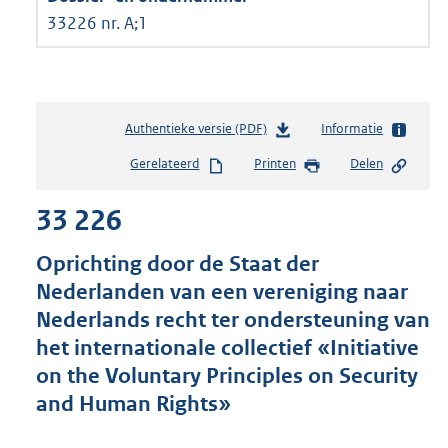
33226 nr. A;1
Authentieke versie (PDF)
b
Informatie
e
Gerelateerd
Printen
Delen
s
t
33 226
a
n
d
Oprichting door de Staat der
s
Nederlanden van een vereniging naar
g
Nederlands recht ter ondersteuning van
r
o
het internationale collectief «Initiative
o
on the Voluntary Principles on Security
t
and Human Rights»
t
e
: