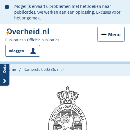
Ter
Mogelijk ervaart u problemen met het zoeken naar
informatie:
publicaties. We werken aan een oplossing. Excuses voor
het ongemak.
Menu
U
Publicaties
Officiële publicaties
bent
Inloggen
nu
hier:
Home
Kamerstuk 33226, nr. 1