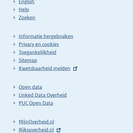
English
Help
Zoeken
Informatie hergebruiken
Privacy en cookies
Toegankelijkheid
Sitemap
E
Kwetsbaarheid melden
x
t
Open data
e
Linked Data Overheid
r
PUC Open Data
n
e
MijnOverheid.nl
l
E
Rijksoverheid.nl
i