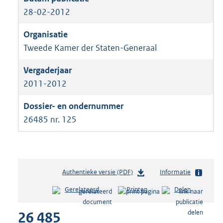
28-02-2012
Tweede Kamer der Staten-Generaal
2011-2012
26485 nr. 125
Authentieke versie (PDF)
b
Informatie
e
Gerelateerd
Printen
Delen
s
t
26 485
a