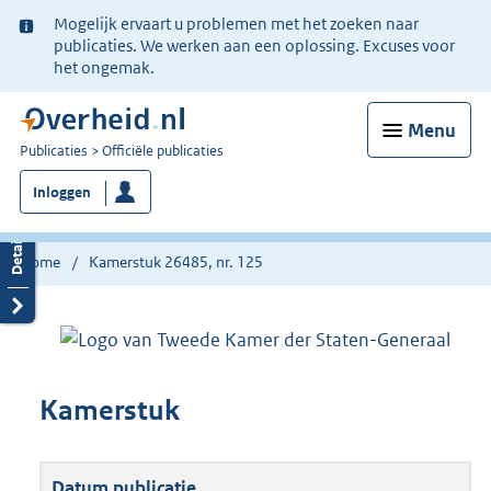
Ter
Mogelijk ervaart u problemen met het zoeken naar
informatie:
publicaties. We werken aan een oplossing. Excuses voor
het ongemak.
Menu
U
Publicaties
Officiële publicaties
bent
Inloggen
nu
hier:
Home
Kamerstuk 26485, nr. 125
Kamerstuk