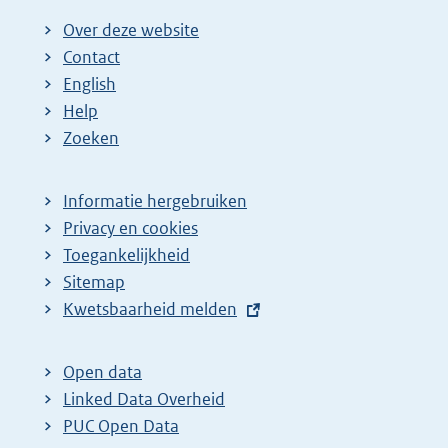
Over deze website
Contact
English
Help
Zoeken
Informatie hergebruiken
Privacy en cookies
Toegankelijkheid
Sitemap
E
Kwetsbaarheid melden
x
t
Open data
e
Linked Data Overheid
r
PUC Open Data
n