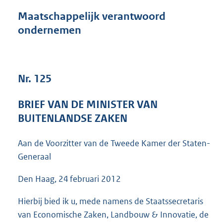
n
d
Maatschappelijk verantwoord
s
ondernemen
g
r
o
o
t
Nr. 125
t
e
BRIEF VAN DE MINISTER VAN
:
4
BUITENLANDSE ZAKEN
1
K
Aan de Voorzitter van de Tweede Kamer der Staten-
b
Generaal
Den Haag, 24 februari 2012
Hierbij bied ik u, mede namens de Staatssecretaris
van Economische Zaken, Landbouw & Innovatie, de