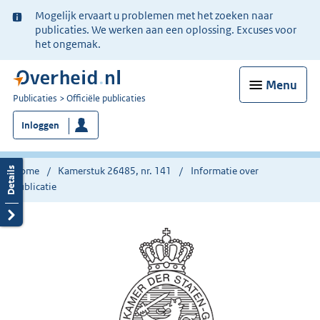
Ter
Mogelijk ervaart u problemen met het zoeken naar
informatie:
publicaties. We werken aan een oplossing. Excuses voor
het ongemak.
Menu
U
Publicaties
Officiële publicaties
bent
Inloggen
nu
hier:
Home
Kamerstuk 26485, nr. 141
Informatie over
publicatie