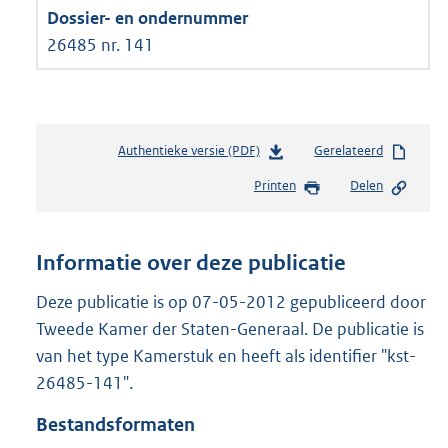
26485 nr. 141
Authentieke versie (PDF)
b
Gerelateerd
e
Printen
Delen
s
t
a
n
Informatie over deze publicatie
d
s
Deze publicatie is op 07-05-2012 gepubliceerd door
g
Tweede Kamer der Staten-Generaal. De publicatie is
r
van het type Kamerstuk en heeft als identifier "kst-
o
26485-141".
o
t
Bestandsformaten
t
e