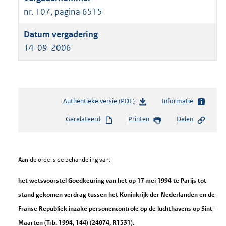
nr. 107, pagina 6515
14-09-2006
Authentieke versie (PDF)
b
Informatie
e
Gerelateerd
Printen
Delen
s
t
a
n
Aan de orde is de behandeling van:
d
s
het wetsvoorstel Goedkeuring van het op 17 mei 1994 te Parijs tot
g
stand gekomen verdrag tussen het Koninkrijk der Nederlanden en de
r
o
Franse Republiek inzake personencontrole op de luchthavens op Sint-
o
Maarten (Trb. 1994, 144) (24074, R1531).