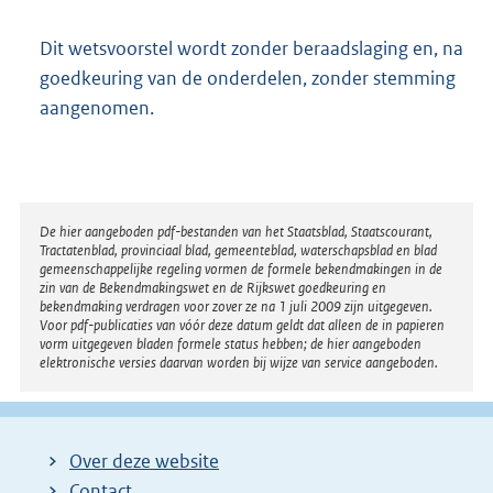
t
t
Dit wetsvoorstel wordt zonder beraadslaging en, na
e
:
goedkeuring van de onderdelen, zonder stemming
2
aangenomen.
0
K
b
Disclaimer
De hier aangeboden pdf-bestanden van het Staatsblad, Staatscourant,
Tractatenblad, provinciaal blad, gemeenteblad, waterschapsblad en blad
gemeenschappelijke regeling vormen de formele bekendmakingen in de
zin van de Bekendmakingswet en de Rijkswet goedkeuring en
bekendmaking verdragen voor zover ze na 1 juli 2009 zijn uitgegeven.
Voor pdf-publicaties van vóór deze datum geldt dat alleen de in papieren
vorm uitgegeven bladen formele status hebben; de hier aangeboden
elektronische versies daarvan worden bij wijze van service aangeboden.
Over deze website
Contact