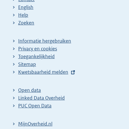
English
Help
Zoeken
Informatie hergebruiken
Privacy en cookies
Toegankelijkheid
Sitemap
E
Kwetsbaarheid melden
x
t
Open data
e
Linked Data Overheid
r
PUC Open Data
n
e
MijnOverheid.nl
l