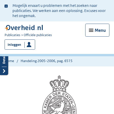
Ter
Mogelijk ervaart u problemen met het zoeken naar
informatie:
publicaties. We werken aan een oplossing. Excuses voor
het ongemak.
Menu
U
Publicaties
Officiële publicaties
bent
Inloggen
nu
hier:
Home
Handeling 2005-2006, pag. 6515