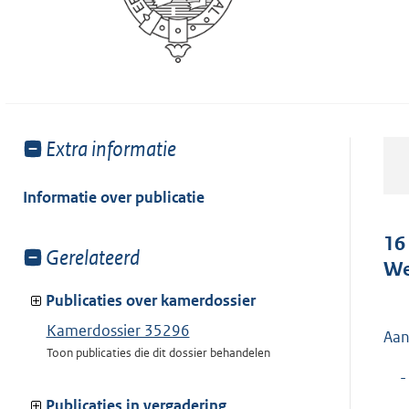
Toon
Extra informatie
meer
van:
Informatie over publicatie
16
Toon
Gerelateerd
We
meer
van:
Publicaties over kamerdossier
Kamerdossier 35296
Aan
Toon publicaties die dit dossier behandelen
-
Publicaties in vergadering