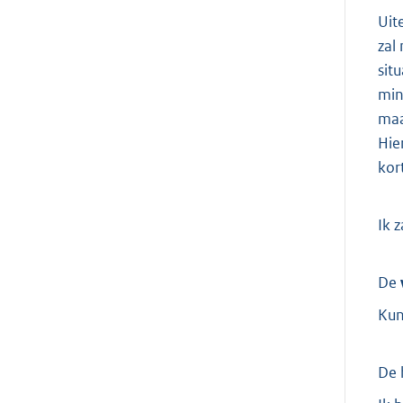
Uit
zal
sit
min
maa
Hie
kor
Ik 
De
Kun
De 