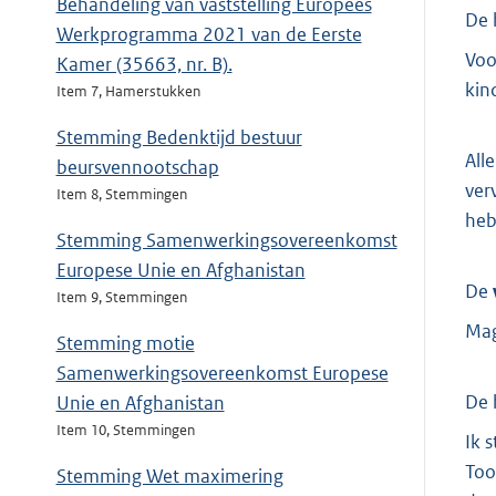
Behandeling van vaststelling Europees
De 
Werkprogramma 2021 van de Eerste
Voo
Kamer (35663, nr. B).
kin
Item 7, Hamerstukken
Stemming Bedenktijd bestuur
All
beursvennootschap
ver
Item 8, Stemmingen
heb
Stemming Samenwerkingsovereenkomst
Europese Unie en Afghanistan
De
Item 9, Stemmingen
Mag
Stemming motie
Samenwerkingsovereenkomst Europese
De 
Unie en Afghanistan
Item 10, Stemmingen
Ik 
Too
Stemming Wet maximering