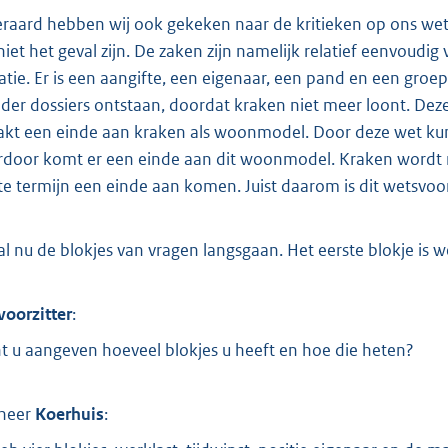
eraard hebben wij ook gekeken naar de kritieken op ons wets
 niet het geval zijn. De zaken zijn namelijk relatief eenvoudig
uatie. Er is een aangifte, een eigenaar, een pand en een groep 
der dossiers ontstaan, doordat kraken niet meer loont. Dez
kt een einde aan kraken als woonmodel. Door deze wet kun
rdoor komt er een einde aan dit woonmodel. Kraken wordt nie
te termijn een einde aan komen. Juist daarom is dit wetsvoors
zal nu de blokjes van vragen langsgaan. Het eerste blokje is w
voorzitter
:
t u aangeven hoeveel blokjes u heeft en hoe die heten?
heer
Koerhuis
: