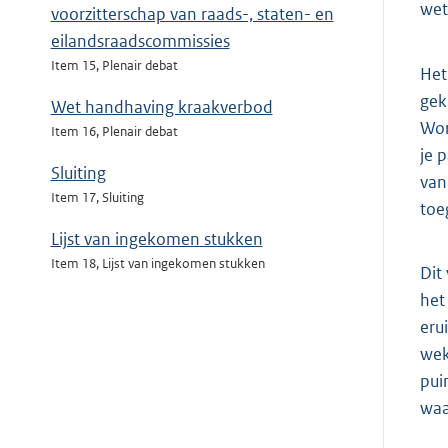
wet
voorzitterschap van raads-, staten- en
eilandsraadscommissies
Item 15, Plenair debat
Het
gek
Wet handhaving kraakverbod
Wor
Item 16, Plenair debat
je 
Sluiting
van
Item 17, Sluiting
toe
Lijst van ingekomen stukken
Item 18, Lijst van ingekomen stukken
Dit
het
eru
wek
pui
waa