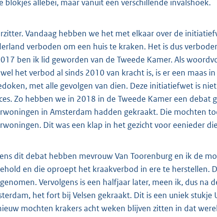
e blokjes allebei, maar vanuit een verschillende invalshoek.
rzitter. Vandaag hebben we het met elkaar over de initiatie
erland verboden om een huis te kraken. Het is dus verboden 
2017 ben ik lid geworden van de Tweede Kamer. Als woordvo
wel het verbod al sinds 2010 van kracht is, is er een maas i
edoken, met alle gevolgen van dien. Deze initiatiefwet is niet
ces. Zo hebben we in 2018 in de Tweede Kamer een debat ge
rwoningen in Amsterdam hadden gekraakt. Die mochten toen, 
rwoningen. Dit was een klap in het gezicht voor eenieder die 
dens dit debat hebben mevrouw Van Toorenburg en ik de moti
gehold en die oproept het kraakverbod in ere te herstellen
genomen. Vervolgens is een halfjaar later, meen ik, dus na 
terdam, het fort bij Velsen gekraakt. Dit is een uniek stuk
ieuw mochten krakers acht weken blijven zitten in dat wer