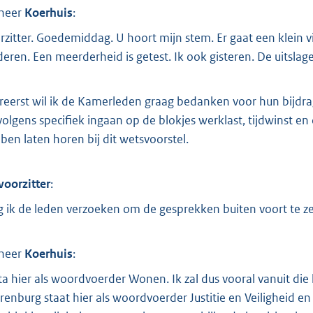
heer
Koerhuis
:
rzitter. Goedemiddag. U hoort mijn stem. Er gaat een klein vir
deren. Een meerderheid is getest. Ik ook gisteren. De uitslage
ereerst wil ik de Kamerleden graag bedanken voor hun bijdrag
volgens specifiek ingaan op de blokjes werklast, tijdwinst en
ben laten horen bij dit wetsvoorstel.
voorzitter
:
 ik de leden verzoeken om de gesprekken buiten voort te z
heer
Koerhuis
:
sta hier als woordvoerder Wonen. Ik zal dus vooral vanuit di
renburg staat hier als woordvoerder Justitie en Veiligheid e