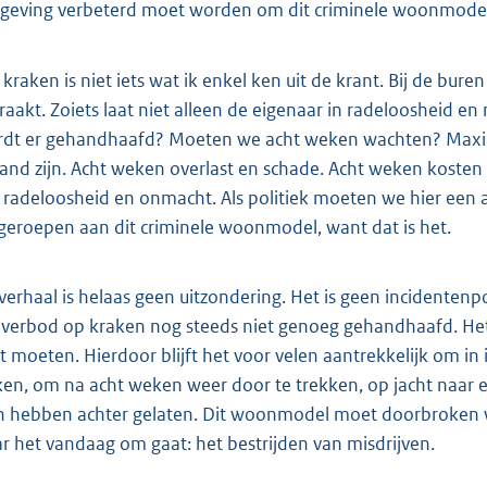
geving verbeterd moet worden om dit criminele woonmodel
 kraken is niet iets wat ik enkel ken uit de krant. Bij de bur
raakt. Zoiets laat niet alleen de eigenaar in radeloosheid e
dt er gehandhaafd? Moeten we acht weken wachten? Maxima
pand zijn. Acht weken overlast en schade. Acht weken kosten 
 radeloosheid en onmacht. Als politiek moeten we hier ee
geroepen aan dit criminele woonmodel, want dat is het.
 verhaal is helaas geen uitzondering. Het is geen incidentenpo
 verbod op kraken nog steeds niet genoeg gehandhaafd. Het d
it moeten. Hierdoor blijft het voor velen aantrekkelijk om in 
en, om na acht weken weer door te trekken, op jacht naar ee
n hebben achter gelaten. Dit woonmodel moet doorbroken w
r het vandaag om gaat: het bestrijden van misdrijven.