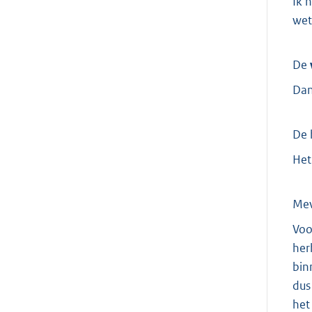
Ik 
wet
De
Dan
De 
Het
Me
Voo
her
bin
dus
het