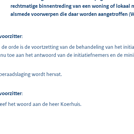
o
rechtmatige binnentreding van een woning of lokaal m
o
alsmede voorwerpen die daar worden aangetroffen (W
t
t
e
voorzitter
:
:
 de orde is de voortzetting van de behandeling van het ini
1
n nu toe aan het antwoord van de initiatiefnemers en de minis
,
1
M
beraadslaging wordt hervat.
b
voorzitter
:
geef het woord aan de heer Koerhuis.