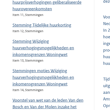
dez
huurprijsverhogingen geliberaliseerde
huurovereenkomsten
Item 11, Stemmingen
Voo
Ned
Stemming Tijdelijke huurkorting
In 
Item 12, Stemmingen
hoe
Stemming Wijziging
ing
huurverhogingsmogelijkheden en
pro
inkomensgrenzen Woningwet
huu
Item 13, Stemmingen
huu
Stemmingen moties Wijziging
huurverhogingsmogelijkheden en
Tij
inkomensgrenzen Woningwet
uit
Item 14, Stemmingen
aan
Ams
Voorstel van wet van de leden Van den
Opn
Bosch en Van der Molen inzake het