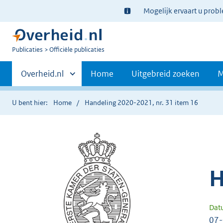
Ter
Mogelijk ervaart u prob
informatie:
U
Publicaties
Officiële publicaties
bent
Primaire
nu
Andere
Overheid.nl
Home
Uitgebreid zoeken
M
hier:
sites
navigatie
binnen
U bent hier:
Home
Handeling 2020-2021, nr. 31 item 16
H
Dat
07-