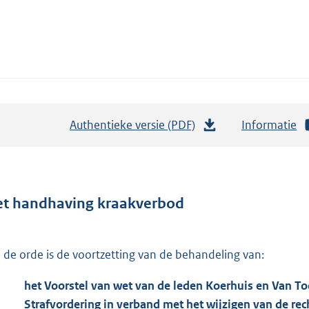
Authentieke versie (PDF)
b
Informatie
e
s
t
a
t handhaving kraakverbod
n
d
 de orde is de voortzetting van de behandeling van:
s
g
het Voorstel van wet van de leden Koerhuis en Van To
r
Strafvordering in verband met het wijzigen van de rec