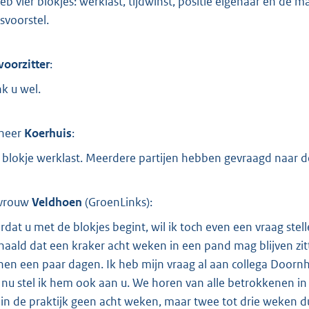
heb vier blokjes: werklast, tijdwinst, positie eigenaar en de 
svoorstel.
voorzitter
:
k u wel.
heer
Koerhuis
:
 blokje werklast. Meerdere partijen hebben gevraagd naar de
vrouw
Veldhoen
(GroenLinks):
rdat u met de blokjes begint, wil ik toch even een vraag stel
haald dat een kraker acht weken in een pand mag blijven zitt
nen een paar dagen. Ik heb mijn vraag al aan collega Doornh
 nu stel ik hem ook aan u. We horen van alle betrokkenen in
 in de praktijk geen acht weken, maar twee tot drie weken d