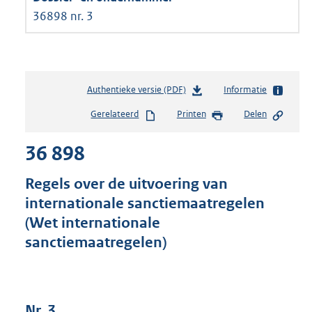
36898 nr. 3
Authentieke versie (PDF)
b
Informatie
e
Gerelateerd
Printen
Delen
s
t
36 898
a
n
d
Regels over de uitvoering van
s
internationale sanctiemaatregelen
g
(Wet internationale
r
o
sanctiemaatregelen)
o
t
t
e
Nr. 3
: