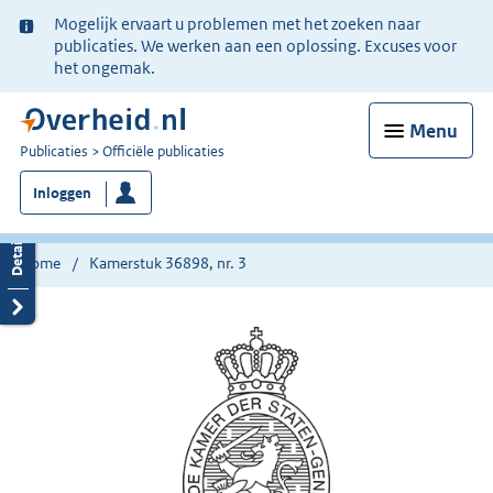
Ter
Mogelijk ervaart u problemen met het zoeken naar
informatie:
publicaties. We werken aan een oplossing. Excuses voor
het ongemak.
Menu
U
Publicaties
Officiële publicaties
bent
Inloggen
nu
hier:
Home
Kamerstuk 36898, nr. 3