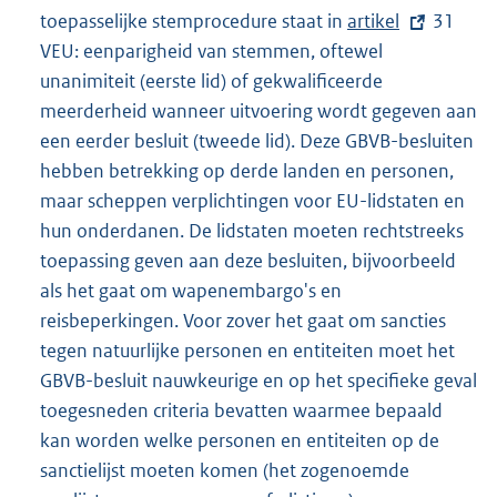
toepasselijke stemprocedure staat in
E
artikel
31
VEU: eenparigheid van stemmen, oftewel
x
unanimiteit (eerste lid) of gekwalificeerde
t
meerderheid wanneer uitvoering wordt gegeven aan
e
een eerder besluit (tweede lid). Deze GBVB-besluiten
r
hebben betrekking op derde landen en personen,
n
maar scheppen verplichtingen voor EU-lidstaten en
e
hun onderdanen. De lidstaten moeten rechtstreeks
l
toepassing geven aan deze besluiten, bijvoorbeeld
i
als het gaat om wapenembargo's en
n
reisbeperkingen. Voor zover het gaat om sancties
k
tegen natuurlijke personen en entiteiten moet het
:
GBVB-besluit nauwkeurige en op het specifieke geval
toegesneden criteria bevatten waarmee bepaald
kan worden welke personen en entiteiten op de
sanctielijst moeten komen (het zogenoemde