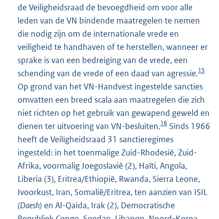
de Veiligheidsraad de bevoegdheid om voor alle
leden van de VN bindende maatregelen te nemen
die nodig zijn om de internationale vrede en
veiligheid te handhaven of te herstellen, wanneer er
sprake is van een bedreiging van de vrede, een
15
schending van de vrede of een daad van agressie.
Op grond van het VN-Handvest ingestelde sancties
omvatten een breed scala aan maatregelen die zich
niet richten op het gebruik van gewapend geweld en
16
dienen ter uitvoering van VN-besluiten.
Sinds 1966
heeft de Veiligheidsraad 31 sanctieregimes
ingesteld: in het toenmalige Zuid-Rhodesië, Zuid-
Afrika, voormalig Joegoslavië (2), Haïti, Angola,
Liberia (3), Eritrea/Ethiopië, Rwanda, Sierra Leone,
Ivoorkust, Iran, Somalië/Eritrea, ten aanzien van ISIL
(Daesh)
en Al-Qaida, Irak (2), Democratische
Republiek Congo, Soedan, Libanon, Noord-Korea,