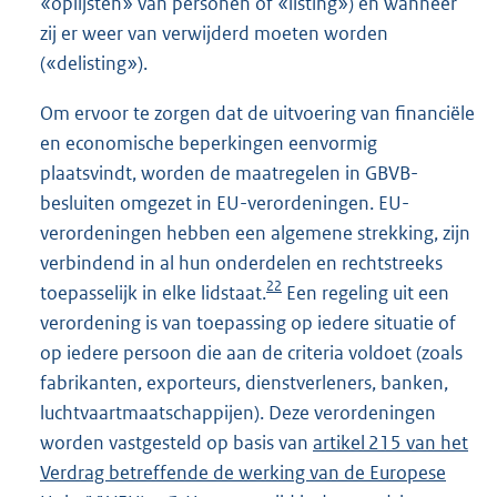
«oplijsten» van personen of «listing») en wanneer
zij er weer van verwijderd moeten worden
(«delisting»).
Om ervoor te zorgen dat de uitvoering van financiële
en economische beperkingen eenvormig
plaatsvindt, worden de maatregelen in GBVB-
besluiten omgezet in EU-verordeningen. EU-
verordeningen hebben een algemene strekking, zijn
verbindend in al hun onderdelen en rechtstreeks
22
toepasselijk in elke lidstaat.
Een regeling uit een
verordening is van toepassing op iedere situatie of
op iedere persoon die aan de criteria voldoet (zoals
fabrikanten, exporteurs, dienstverleners, banken,
luchtvaartmaatschappijen). Deze verordeningen
worden vastgesteld op basis van
E
artikel 215 van het
Verdrag betreffende de werking van de Europese
x