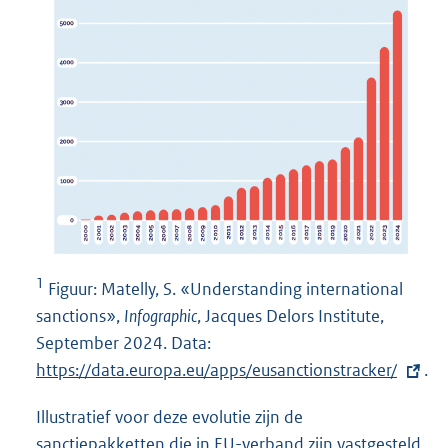
1
Figuur: Matelly, S. «Understanding international
sanctions»,
Infographic
, Jacques Delors Institute,
September 2024. Data:
E
https://data.europa.eu/apps/eusanctionstracker/
x
.
t
Illustratief voor deze evolutie zijn de
e
sanctiepakketten die in EU-verband zijn vastgesteld