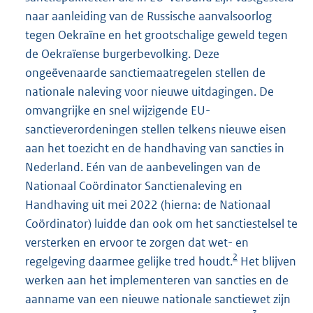
r
naar aanleiding van de Russische aanvalsoorlog
n
tegen Oekraïne en het grootschalige geweld tegen
e
de Oekraïense burgerbevolking. Deze
l
ongeëvenaarde sanctiemaatregelen stellen de
i
nationale naleving voor nieuwe uitdagingen. De
n
omvangrijke en snel wijzigende EU-
k
sanctieverordeningen stellen telkens nieuwe eisen
:
aan het toezicht en de handhaving van sancties in
Nederland. Eén van de aanbevelingen van de
Nationaal Coördinator Sanctienaleving en
Handhaving uit mei 2022 (hierna: de Nationaal
Coördinator) luidde dan ook om het sanctiestelsel te
versterken en ervoor te zorgen dat wet- en
2
regelgeving daarmee gelijke tred houdt.
Het blijven
werken aan het implementeren van sancties en de
aanname van een nieuwe nationale sanctiewet zijn