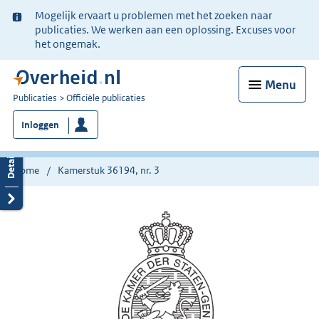
Ter
Mogelijk ervaart u problemen met het zoeken naar
informatie:
publicaties. We werken aan een oplossing. Excuses voor
het ongemak.
Menu
U
Publicaties
Officiële publicaties
bent
Inloggen
nu
hier:
Home
Kamerstuk 36194, nr. 3