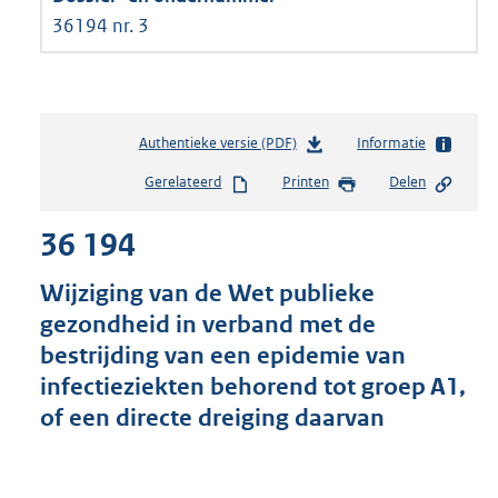
36194 nr. 3
Authentieke versie (PDF)
b
Informatie
e
Gerelateerd
Printen
Delen
s
t
36 194
a
n
d
Wijziging van de Wet publieke
s
gezondheid in verband met de
g
bestrijding van een epidemie van
r
o
infectieziekten behorend tot groep A1,
o
of een directe dreiging daarvan
t
t
e
: