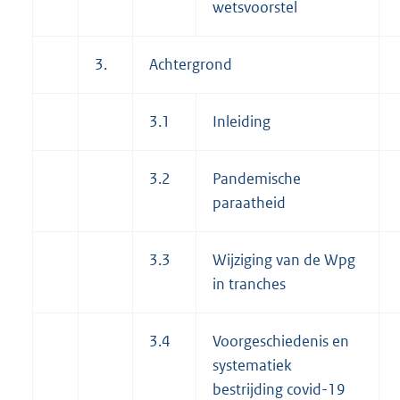
wetsvoorstel
3.
Achtergrond
3.1
Inleiding
3.2
Pandemische
paraatheid
3.3
Wijziging van de Wpg
in tranches
3.4
Voorgeschiedenis en
systematiek
bestrijding covid-19