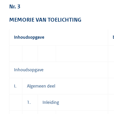
4
Nr. 3
5
3
MEMORIE VAN TOELICHTING
K
b
Inhoudsopgave
Inhoudsopgave
I.
Algemeen deel
1.
Inleiding