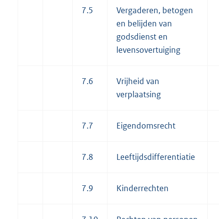
7.5
Vergaderen, betogen
en belijden van
godsdienst en
levensovertuiging
7.6
Vrijheid van
verplaatsing
7.7
Eigendomsrecht
7.8
Leeftijdsdifferentiatie
7.9
Kinderrechten