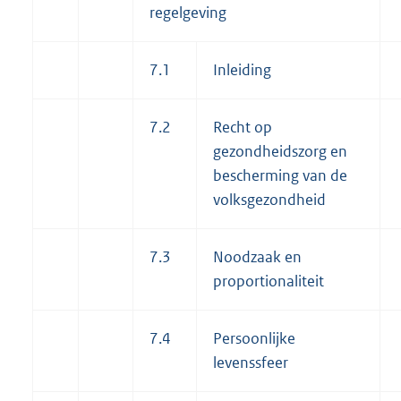
regelgeving
7.1
Inleiding
7.2
Recht op
gezondheidszorg en
bescherming van de
volksgezondheid
7.3
Noodzaak en
proportionaliteit
7.4
Persoonlijke
levenssfeer