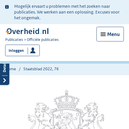
Ter
Mogelijk ervaart u problemen met het zoeken naar
informatie:
publicaties. We werken aan een oplossing. Excuses voor
het ongemak.
Menu
U
Publicaties
Officiële publicaties
bent
Inloggen
nu
hier:
Home
Staatsblad 2022, 76