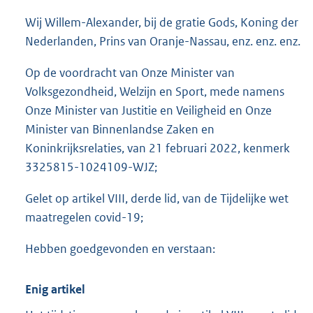
o
Wij Willem-Alexander, bij de gratie Gods, Koning der
t
t
Nederlanden, Prins van Oranje-Nassau, enz. enz. enz.
e
:
Op de voordracht van Onze Minister van
1
Volksgezondheid, Welzijn en Sport, mede namens
0
Onze Minister van Justitie en Veiligheid en Onze
2
K
Minister van Binnenlandse Zaken en
b
Koninkrijksrelaties, van 21 februari 2022, kenmerk
3325815-1024109-WJZ;
Gelet op artikel VIII, derde lid, van de Tijdelijke wet
maatregelen covid-19;
Hebben goedgevonden en verstaan:
Enig artikel