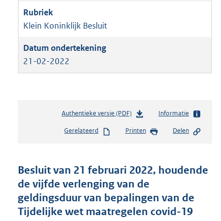
Klein Koninklijk Besluit
21-02-2022
Authentieke versie (PDF)
b
Informatie
e
Gerelateerd
Printen
Delen
s
t
a
n
Besluit van 21 februari 2022, houdende
d
de vijfde verlenging van de
s
geldingsduur van bepalingen van de
g
r
Tijdelijke wet maatregelen covid-19
o