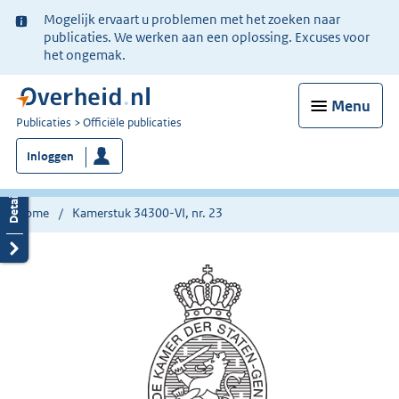
Ter
Mogelijk ervaart u problemen met het zoeken naar
informatie:
publicaties. We werken aan een oplossing. Excuses voor
het ongemak.
Menu
U
Publicaties
Officiële publicaties
bent
Inloggen
nu
hier:
Home
Kamerstuk 34300-VI, nr. 23