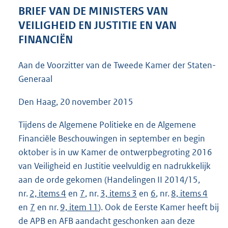
9
BRIEF VAN DE MINISTERS VAN
6
VEILIGHEID EN JUSTITIE EN VAN
K
FINANCIËN
b
Aan de Voorzitter van de Tweede Kamer der Staten-
Generaal
Den Haag, 20 november 2015
Tijdens de Algemene Politieke en de Algemene
Financiële Beschouwingen in september en begin
oktober is in uw Kamer de ontwerpbegroting 2016
van Veiligheid en Justitie veelvuldig en nadrukkelijk
aan de orde gekomen (Handelingen II 2014/15,
nr.
2, items 4
en
7
, nr.
3, items 3
en
6
, nr.
8, items 4
en
7
en nr.
9, item 11
). Ook de Eerste Kamer heeft bij
de APB en AFB aandacht geschonken aan deze