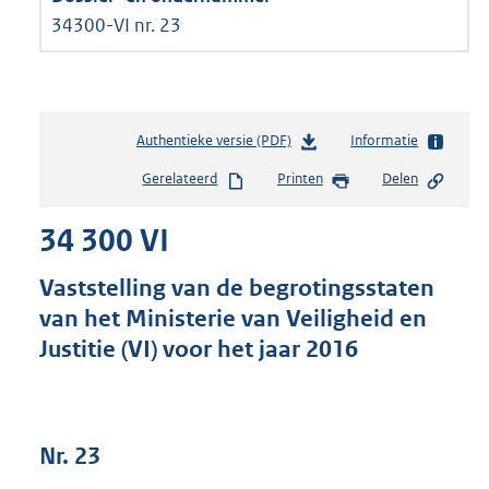
34300-VI nr. 23
Authentieke versie (PDF)
b
Informatie
e
Gerelateerd
Printen
Delen
s
t
34 300 VI
a
n
d
Vaststelling van de begrotingsstaten
s
van het Ministerie van Veiligheid en
g
Justitie (VI) voor het jaar 2016
r
o
o
t
t
Nr. 23
e
: