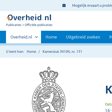
Ter
Mogelijk ervaart u prob
informatie:
U
Publicaties
Officiële publicaties
bent
Primaire
nu
Andere
Overheid.nl
Home
Uitgebreid zoeken
M
hier:
sites
navigatie
binnen
U bent hier:
Home
Kamerstuk 34104, nr. 131
K
Dat
16-