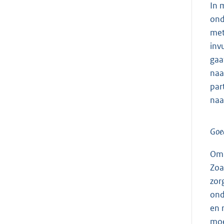
In 
ond
met
inv
gaa
naa
par
naa
Goe
Om 
Zoa
zor
ond
en 
moe