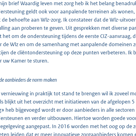
mijn brief Waardig leven met zorg heb ik het belang benadruk
ersteuning geldt ook voor aanpalende terreinen als wonen, 
 de behoefte aan Wlz-zorg. Ik constateer dat de Wlz-uitvoer
ulling aan proberen te geven. Uit gesprekken met diverse parti
t het om de ondersteuning tijdens de eerste CIZ-aanvraag
r de Wlz en om de samenhang met aanpalende domeinen zoa
tijen de cliëntondersteuning op deze punten verbeteren. Ik
r uw Kamer te sturen.
de aanbieders de norm maken
vernieuwing in praktijk tot stand te brengen wil ik zoveel mo
ls blijkt uit het overzicht met initiatieven van de afgelopen 5 
g» heb bijgevoegd wordt er door aanbieders in alle sectoren
ersteunen en verder uitbouwen. Hiertoe worden goede voorb
regelgeving aangepast. In 2016 worden met het oog op de zo
ten leiden dat er meer innovatieve zorgaanbieders komen en