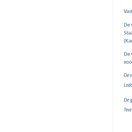
Vas
De 
Sta
(Ka
De 
voo
De v
Lodd
De g
Teun