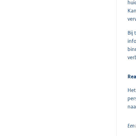
hui
Kan
ver
Bij
inf
bin
ver
Rea
Het
per
naa
Een 