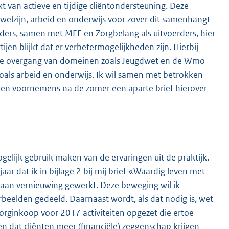
t van actieve en tijdige cliëntondersteuning. Deze
welzijn, arbeid en onderwijs voor zover dit samenhangt
ders, samen met MEE en Zorgbelang als uitvoerders, hier
jen blijkt dat er verbetermogelijkheden zijn. Hierbij
, de overgang van domeinen zoals Jeugdwet en de Wmo
ls arbeid en onderwijs. Ik wil samen met betrokken
 ben voornemens na de zomer een aparte brief hierover
gelijk gebruik maken van de ervaringen uit de praktijk.
jaar dat ik in bijlage 2 bij mij brief «Waardig leven met
 aan vernieuwing gewerkt. Deze beweging wil ik
eelden gedeeld. Daarnaast wordt, als dat nodig is, wet
rginkoop voor 2017 activiteiten opgezet die ertoe
 dat cliënten meer (financiële) zeggenschap krijgen