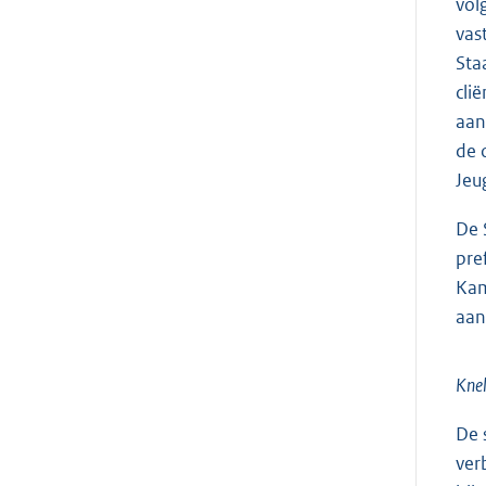
vol
vas
Sta
cli
aan
de 
Jeu
De 
pre
Kam
aan
Knel
De 
ver