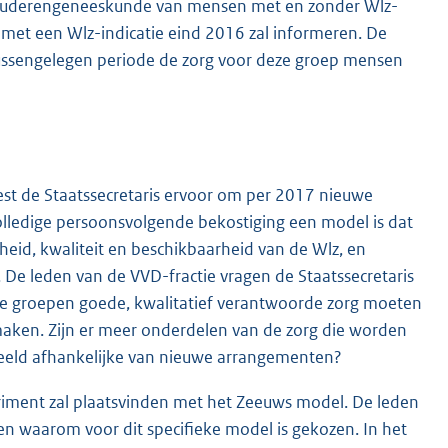
en ouderengeneeskunde van mensen met en zonder Wlz-
 met een Wlz-indicatie eind 2016 zal informeren. De
 tussengelegen periode de zorg voor deze groep mensen
est de Staatssecretaris ervoor om per 2017 nieuwe
volledige persoonsvolgende bekostiging een model is dat
eid, kwaliteit en beschikbaarheid van de Wlz, en
 De leden van de VVD-fractie vragen de Staatssecretaris
ieke groepen goede, kwalitatief verantwoorde zorg moeten
 maken. Zijn er meer onderdelen van de zorg die worden
rbeeld afhankelijke van nieuwe arrangementen?
eriment zal plaatsvinden met het Zeeuws model. De leden
ten waarom voor dit specifieke model is gekozen. In het