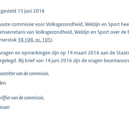
o
o
tgesteld
15 juni 2016
t
vaste commissie voor Volksgezondheid, Welzijn en Sport he
t
atssecretaris van Volksgezondheid, Welzijn en Sport over de 
e
merstuk
34 104, nr. 105
).
:
2
vragen en opmerkingen zijn op 14 maart 2016 aan de Staatss
0
rgelegd. Bij brief van 14 juni 2016 zijn de vragen beantwoor
4
K
oorzitter van de commissie,
b
ers
riffier van de commissie,
issen