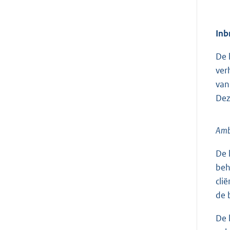
Inb
De 
ver
van
Dez
Ambi
De 
beh
cli
de 
De 