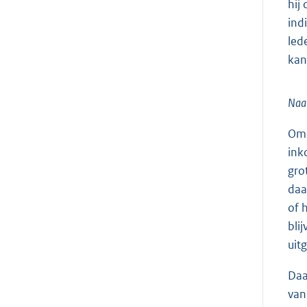
hij
ind
led
kan
Naar
Om 
ink
gro
daa
of 
bli
uit
Daa
van