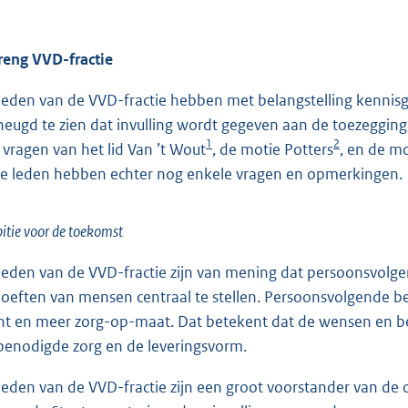
reng VVD-fractie
leden van de VVD-fractie hebben met belangstelling kennisg
heugd te zien dat invulling wordt gegeven aan de toezeggin
1
2
 vragen van het lid Van ’t Wout
, de motie Potters
, en de mo
e leden hebben echter nog enkele vragen en opmerkingen.
tie voor de toekomst
leden van de VVD-fractie zijn van mening dat persoonsvolg
oeften van mensen centraal te stellen. Persoonsvolgende bek
ënt en meer zorg-op-maat. Dat betekent dat de wensen en b
benodigde zorg en de leveringsvorm.
leden van de VVD-fractie zijn een groot voorstander van de o