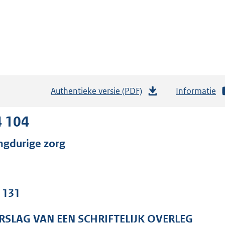
Authentieke versie (PDF)
b
Informatie
e
s
4 104
t
ngdurige zorg
a
n
d
s
. 131
g
r
RSLAG VAN EEN SCHRIFTELIJK OVERLEG