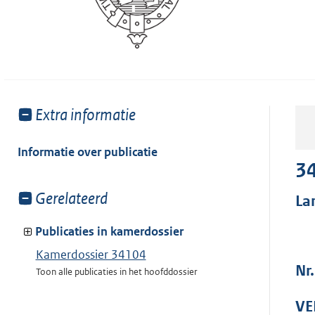
Toon
Extra informatie
meer
van:
Informatie over publicatie
3
Toon
Gerelateerd
La
meer
van:
Publicaties in kamerdossier
Kamerdossier 34104
Nr
Toon alle publicaties in het hoofddossier
VE