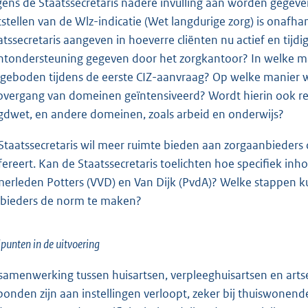
gens de Staatssecretaris nadere invulling aan worden gegeve
tstellen van de Wlz-indicatie (Wet langdurige zorg) is onafha
atssecretaris aangeven in hoeverre cliënten nu actief en ti
ëntondersteuning gegeven door het zorgkantoor? In welke m
geboden tijdens de eerste CIZ-aanvraag? Op welke manier w
overgang van domeinen geïntensiveerd? Wordt hierin ook re
gdwet, en andere domeinen, zoals arbeid en onderwijs?
Staatssecretaris wil meer ruimte bieden aan zorgaanbieders d
fereert. Kan de Staatssecretaris toelichten hoe specifiek in
erleden Potters (VVD) en Van Dijk (PvdA)? Welke stappen 
bieders de norm te maken?
punten in de uitvoering
samenwerking tussen huisartsen, verpleeghuisartsen en artse
bonden zijn aan instellingen verloopt, zeker bij thuiswonende 