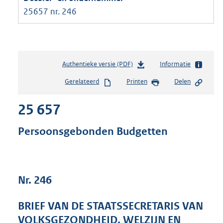
25657 nr. 246
Authentieke versie (PDF)
b
Informatie
e
Gerelateerd
Printen
Delen
s
t
25 657
a
n
d
Persoonsgebonden Budgetten
s
g
r
o
Nr. 246
o
t
t
BRIEF VAN DE STAATSSECRETARIS VAN
e
VOLKSGEZONDHEID, WELZIJN EN
: