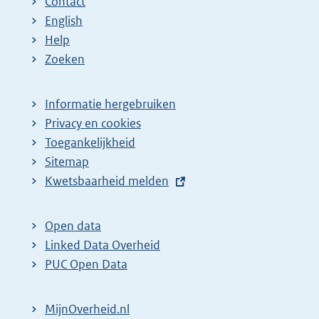
Contact
English
Help
Zoeken
Informatie hergebruiken
Privacy en cookies
Toegankelijkheid
Sitemap
E
Kwetsbaarheid melden
x
t
Open data
e
Linked Data Overheid
r
PUC Open Data
n
e
MijnOverheid.nl
l