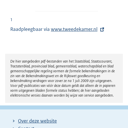
1
Raadpleegbaar via
E
www.tweedekamer.nl
x
t
e
r
Disclaimer
De hier aangeboden pdf-bestanden van het Staatsblad, Staatscourant,
Tractatenblad, provinciaal blad, gemeenteblad, waterschapsblad en blad
n
gemeenschappelijke regeling vormen de formele bekendmakingen in de
e
zin van de Bekendmakingswet en de Rijkswet goedkeuring en
bekendmaking verdragen voor zover ze na 1 juli 2009 zijn uitgegeven.
l
Voor pdf-publicaties van vóór deze datum geldt dat alleen de in papieren
i
vorm uitgegeven bladen formele status hebben; de hier aangeboden
elektronische versies daarvan worden bij wijze van service aangeboden.
n
k
:
Over deze website