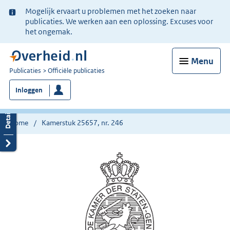
Ter
Mogelijk ervaart u problemen met het zoeken naar
informatie:
publicaties. We werken aan een oplossing. Excuses voor
het ongemak.
Menu
U
Publicaties
Officiële publicaties
bent
Inloggen
nu
hier:
Home
Kamerstuk 25657, nr. 246