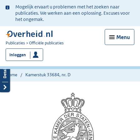
Ter
Mogelijk ervaart u problemen met het zoeken naar
informatie:
publicaties. We werken aan een oplossing. Excuses voor
het ongemak.
Menu
U
Publicaties
Officiële publicaties
bent
Inloggen
nu
hier:
Home
Kamerstuk 33684, nr. D