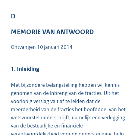
3
9
D
2
K
b
MEMORIE VAN ANTWOORD
Ontvangen
10 januari 2014
1. Inleiding
Met bijzondere belangstelling hebben wij kennis
genomen van de inbreng van de fracties. Uit het
voorlopig verslag valt af te leiden dat de
meerderheid van de fracties het hoofddoel van het
wetsvoorstel onderschrijft, namelijk een verlegging
van de bestuurlijke en financiële
verantwoordelijkheid voor de ondersteuning, hulp