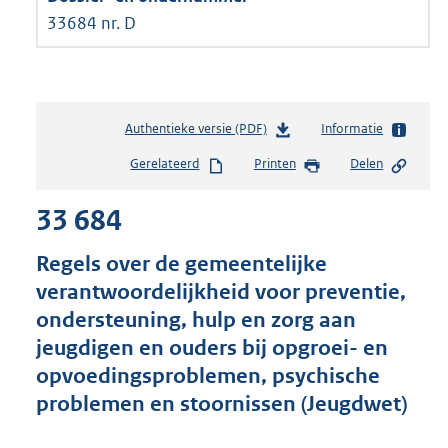
33684 nr. D
Authentieke versie (PDF)
b
Informatie
e
Gerelateerd
Printen
Delen
s
t
33 684
a
n
d
Regels over de gemeentelijke
s
verantwoordelijkheid voor preventie,
g
ondersteuning, hulp en zorg aan
r
o
jeugdigen en ouders bij opgroei- en
o
opvoedingsproblemen, psychische
t
problemen en stoornissen (Jeugdwet)
t
e
: