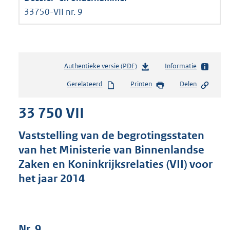
33750-VII nr. 9
Authentieke versie (PDF)
b
Informatie
e
Gerelateerd
Printen
Delen
s
t
33 750 VII
a
n
d
Vaststelling van de begrotingsstaten
s
van het Ministerie van Binnenlandse
g
Zaken en Koninkrijksrelaties (VII) voor
r
o
het jaar 2014
o
t
t
e
Nr. 9
: