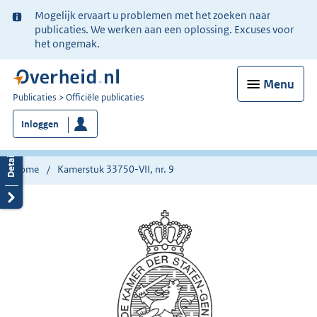
Ter
Mogelijk ervaart u problemen met het zoeken naar
informatie:
publicaties. We werken aan een oplossing. Excuses voor
het ongemak.
Menu
U
Publicaties
Officiële publicaties
bent
Inloggen
nu
hier:
Home
Kamerstuk 33750-VII, nr. 9