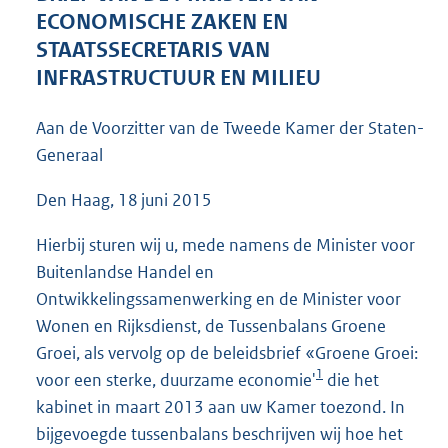
1
ECONOMISCHE ZAKEN EN
3
STAATSSECRETARIS VAN
4
INFRASTRUCTUUR EN MILIEU
K
b
Aan de Voorzitter van de Tweede Kamer der Staten-
Generaal
Den Haag, 18 juni 2015
Hierbij sturen wij u, mede namens de Minister voor
Buitenlandse Handel en
Ontwikkelingssamenwerking en de Minister voor
Wonen en Rijksdienst, de Tussenbalans Groene
Groei, als vervolg op de beleidsbrief «Groene Groei:
1
voor een sterke, duurzame economie'
die het
kabinet in maart 2013 aan uw Kamer toezond. In
bijgevoegde tussenbalans beschrijven wij hoe het