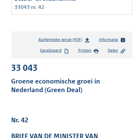
33043 nr. 42
Authentieke versie (PDF)
b
Informatie
e
Gerelateerd
Printen
Delen
s
t
33 043
a
n
d
Groene economische groei in
s
Nederland (Green Deal)
g
r
o
o
t
Nr. 42
t
e
BRIEF VAN DE MINISTER VAN
: