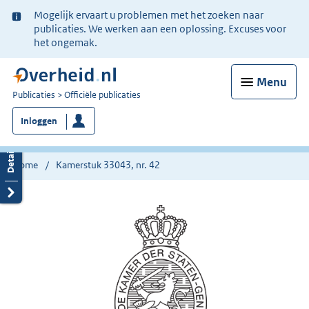
Ter
Mogelijk ervaart u problemen met het zoeken naar
informatie:
publicaties. We werken aan een oplossing. Excuses voor
het ongemak.
Menu
U
Publicaties
Officiële publicaties
bent
Inloggen
nu
hier:
Home
Kamerstuk 33043, nr. 42