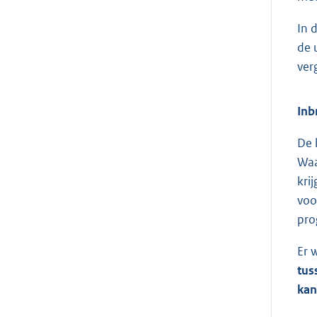
In 
de 
ver
Inb
De 
Waa
kri
voo
pro
Er 
tus
kan