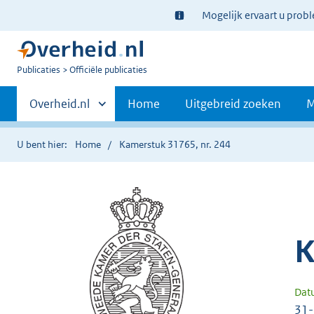
Ter
Mogelijk ervaart u prob
informatie:
U
Publicaties
Officiële publicaties
bent
Primaire
nu
Andere
Overheid.nl
Home
Uitgebreid zoeken
M
hier:
sites
navigatie
binnen
U bent hier:
Home
Kamerstuk 31765, nr. 244
K
Dat
31-