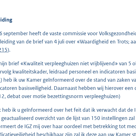
eiding
6 september heeft de vaste commissie voor Volksgezondheid, 
leiding van de brief van 4 juli over «Waardigheid en Trots;
 215
).
mijn brief «Kwaliteit verpleeghuizen niet vrijblijvend» van 5 
rvolg kwaliteitskader, leidraad personeel en indicatoren bas
6
) heb ik uw Kamer geïnformeerd over de stand van zaken van
icatoren basisveiligheid. Daarnaast hebben wij hierover een
 12, debat over motie bezettingsnorm verpleeghuizen)
 heb ik u geïnformeerd over het feit dat ik verwacht dat de 
 geactualiseerd overzicht van de lijst van 150 instellingen zal
ormeert de IGZ mij over haar oordeel met betrekking tot medic
icatieveiligheid beschikbaar zijn zal ik deze aan uw Kamer s