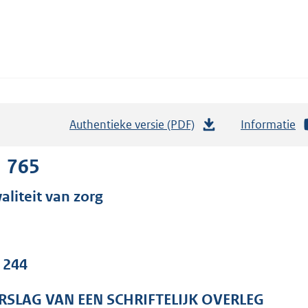
Authentieke versie (PDF)
b
Informatie
e
s
1 765
t
aliteit van zorg
a
n
d
s
. 244
g
r
RSLAG VAN EEN SCHRIFTELIJK OVERLEG