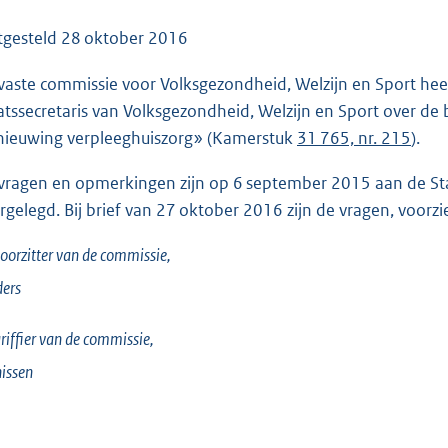
o
o
tgesteld
28 oktober 2016
t
vaste commissie voor Volksgezondheid, Welzijn en Sport he
t
atssecretaris van Volksgezondheid, Welzijn en Sport over de 
e
nieuwing verpleeghuiszorg» (Kamerstuk
31 765, nr. 215
).
:
2
vragen en opmerkingen zijn op 6 september 2015 aan de Staa
3
rgelegd. Bij brief van 27 oktober 2016 zijn de vragen, voorz
7
K
oorzitter van de commissie,
b
ers
riffier van de commissie,
issen