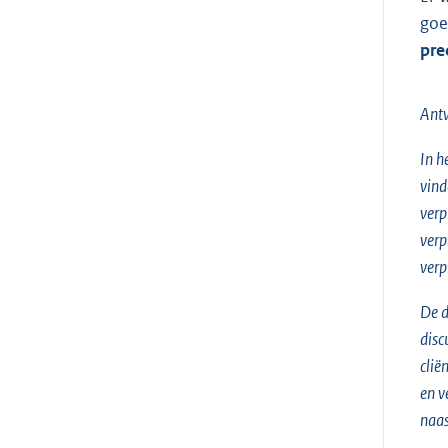
goe
pre
Ant
In h
vind
verp
verp
verp
De d
disc
clië
en v
naas