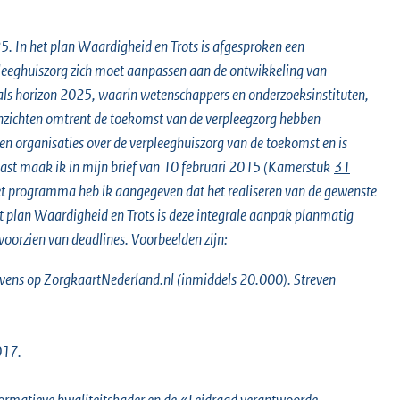
5. In het plan Waardigheid en Trots is afgesproken een
pleeghuiszorg zich moet aanpassen aan de ontwikkeling van
 als horizon 2025, waarin wetenschappers en onderzoeksinstituten,
nzichten omtrent de toekomst van de verpleegzorg hebben
en organisaties over de verpleeghuiszorg van de toekomst en is
aast maak ik in mijn brief van 10 februari 2015 (Kamerstuk
31
n het programma heb ik aangegeven dat het realiseren van de gewenste
 plan Waardigheid en Trots is deze integrale aanpak planmatig
voorzien van deadlines. Voorbeelden zijn:
gevens op ZorgkaartNederland.nl (inmiddels 20.000). Streven
017.
ormatieve kwaliteitskader en de «Leidraad verantwoorde