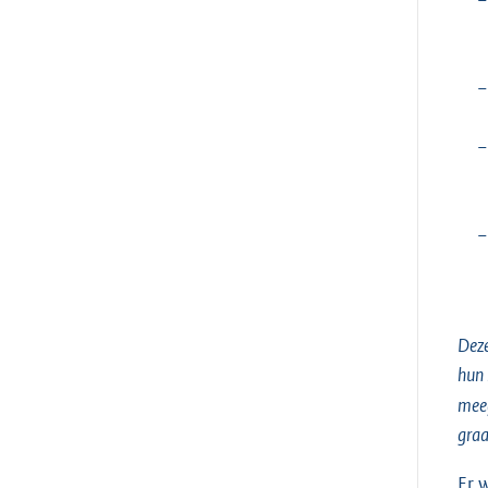
−
−
−
Deze
hun 
meeg
graa
Er 