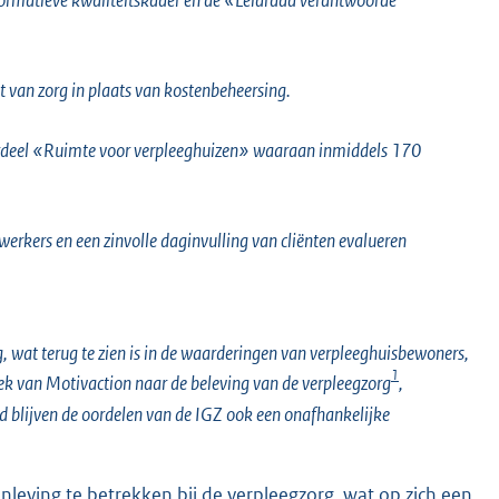
 van zorg in plaats van kostenbeheersing.
derdeel «Ruimte voor verpleeghuizen» waaraan inmiddels 170
erkers en een zinvolle daginvulling van cliënten evalueren
 wat terug te zien is in de waarderingen van verpleeghuisbewoners,
1
oek van Motivaction naar de beleving van de verpleegzorg
,
d blijven de oordelen van de IGZ ook een onafhankelijke
eving te betrekken bij de verpleegzorg, wat op zich een