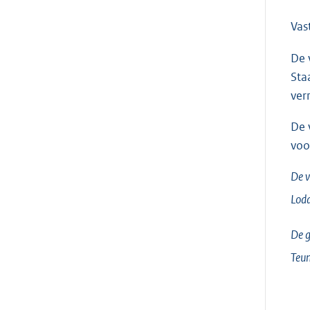
Vas
De 
Sta
ver
De 
voo
De v
Lodd
De g
Teun