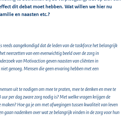
effect dit debat moet hebben. Wat willen we hier nu
amilie en naasten etc.?
 is reeds aangekondigd dat de leden van de taskforce het belangrijk
het neerzetten van een evenwichtig beeld over de zorg in
onderzoek van Motivaction geven naasten van cliënten in
r niet genoeg. Mensen die geen ervaring hebben met een
 mensen uit te nodigen om mee te praten, mee te denken en mee te
4 uur per dag zware zorg nodig is? Met welke vragen krijgen de
te maken? Hoe ga je om met afwegingen tussen kwaliteit van leven
n gaan nadenken over wat ze belangrijk vinden in de zorg voor hun