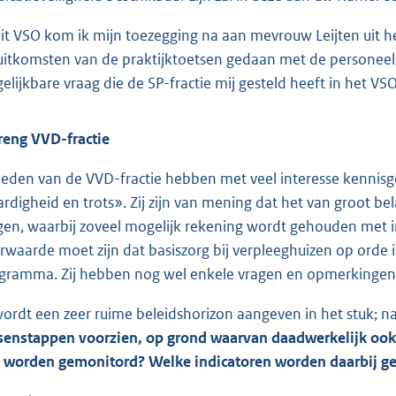
dit VSO kom ik mijn toezegging na aan mevrouw Leijten uit h
uitkomsten van de praktijktoetsen gedaan met de personeels
gelijkbare vraag die de SP-fractie mij gesteld heeft in het VSO
reng VVD-fractie
leden van de VVD-fractie hebben met veel interesse kenni
rdigheid en trots». Zij zijn van mening dat het van groot be
jgen, waarbij zoveel mogelijk rekening wordt gehouden met i
rwaarde moet zijn dat basiszorg bij verpleeghuizen op orde 
gramma. Zij hebben nog wel enkele vragen en opmerkingen b
wordt een zeer ruime beleidshorizon aangeven in het stuk; n
senstappen voorzien, op grond waarvan daadwerkelijk ook 
 worden gemonitord? Welke indicatoren worden daarbij g