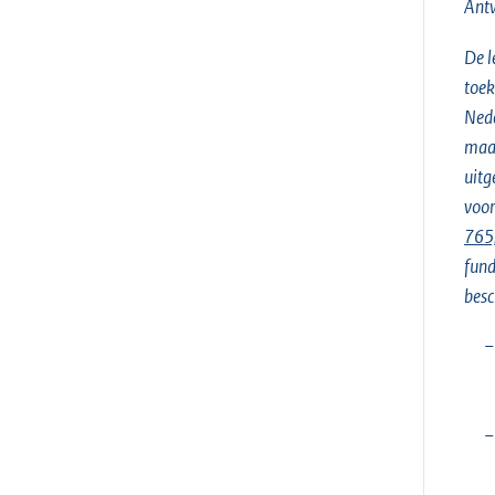
Ant
De l
toek
Nede
maar
uitg
voor
765,
fund
besc
−
−
−