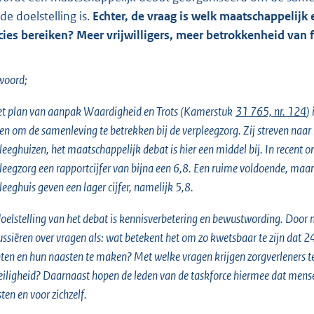
de doelstelling is.
Echter, de vraag is welk maatschappelijk 
cies bereiken? Meer vrijwilligers, meer betrokkenheid van f
woord;
et plan van aanpak Waardigheid en Trots (Kamerstuk
31 765, nr. 124
)
en om de samenleving te betrekken bij de verpleegzorg. Zij streven naar 
leeghuizen, het maatschappelijk debat is hier een middel bij. In recent 
leegzorg een rapportcijfer van bijna een 6,8. Een ruime voldoende, maa
leeghuis geven een lager cijfer, namelijk 5,8.
oelstelling van het debat is kennisverbetering en bewustwording. Door
ussiëren over vragen als: wat betekent het om zo kwetsbaar te zijn dat 2
nten en hun naasten te maken? Met welke vragen krijgen zorgverleners 
eiligheid? Daarnaast hopen de leden van de taskforce hiermee dat mense
ten en voor zichzelf.