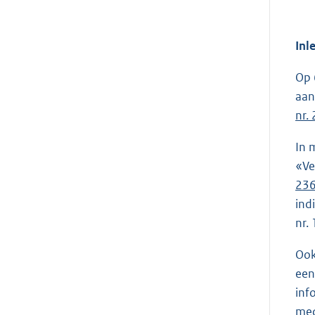
Inl
Op 
aan
nr.
In 
«Ve
23
ind
nr.
Ook
een
inf
med