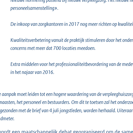
personeelsamenstelling».
De inkoop van zorgkantoren in 2017 nog meer richten op kwaliteit
Kwaliteitsverbetering vanuit de praktijk stimuleren door het on
concerns met meer dat 700 locaties meedoen.
Extra middelen voor het professionaliteitbevordering van de medew
in het najaar van 2016.
 aanpak moet leiden tot een hogere waardering van de verpleeghuiszorg,
naasten, het personeel en bestuurders. Om dit te toetsen zal het onderz
ezonden met de brief van 4 juli jongstleden, worden herhaald. Uiteraar
dmeter.
wordt een maatschappelijk debat georganiseerd om de samenl