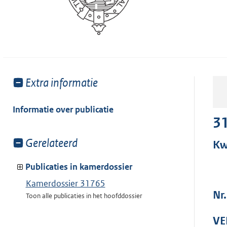
Toon
Extra informatie
meer
van:
Informatie over publicatie
3
Toon
Gerelateerd
Kw
meer
van:
Publicaties in kamerdossier
Kamerdossier 31765
Nr
Toon alle publicaties in het hoofddossier
VE