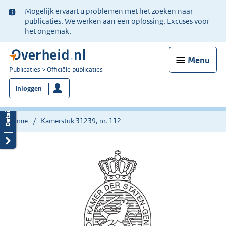
Ter
Mogelijk ervaart u problemen met het zoeken naar
informatie:
publicaties. We werken aan een oplossing. Excuses voor
het ongemak.
Menu
U
Publicaties
Officiële publicaties
bent
Inloggen
nu
hier:
Home
Kamerstuk 31239, nr. 112