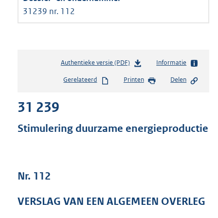
31239 nr. 112
Authentieke versie (PDF)
b
Informatie
e
Gerelateerd
Printen
Delen
s
t
31 239
a
n
d
Stimulering duurzame energieproductie
s
g
r
o
Nr. 112
o
t
t
VERSLAG VAN EEN ALGEMEEN OVERLEG
e
: