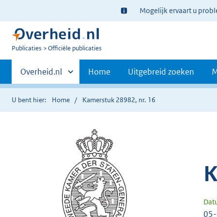
Ter
Mogelijk ervaart u prob
informatie:
U
Publicaties
Officiële publicaties
bent
Primaire
nu
Andere
Overheid.nl
Home
Uitgebreid zoeken
M
hier:
sites
navigatie
binnen
U bent hier:
Home
Kamerstuk 28982, nr. 16
K
Dat
05