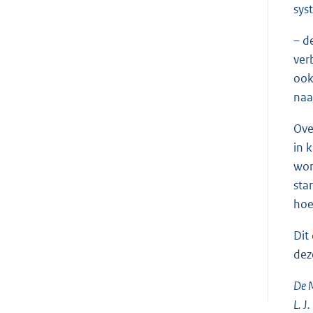
sys
– d
ver
ook
naa
Ove
in 
wor
sta
hoe
Dit
dez
De M
L. J