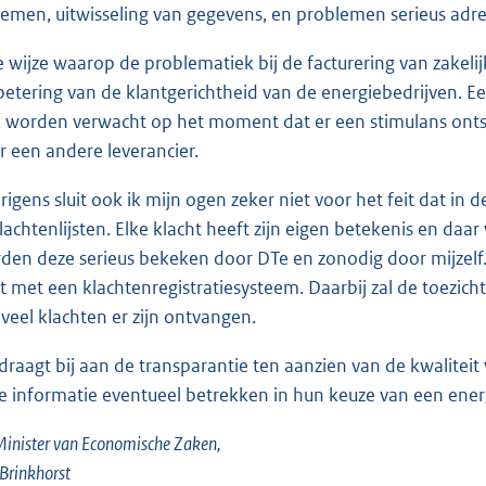
temen, uitwisseling van gegevens, en problemen serieus adre
e wijze waarop de problematiek bij de facturering van zakel
betering van de klantgerichtheid van de energiebedrijven. Ee
 worden verwacht op het moment dat er een stimulans onts
r een andere leverancier.
rigens sluit ook ik mijn ogen zeker niet voor het feit dat in
klachtenlijsten. Elke klacht heeft zijn eigen betekenis en daa
den deze serieus bekeken door DTe en zonodig door mijzelf. 
rt met een klachtenregistratiesysteem. Daarbij zal de toezic
veel klachten er zijn ontvangen.
 draagt bij aan de transparantie ten aanzien van de kwalitei
e informatie eventueel betrekken in hun keuze van een energ
inister van Economische Zaken,
. Brinkhorst