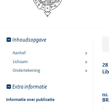
Toon
Inhoudsopgave
meer
van:
Aanhef
Lichaam
28
Ondertekening
Li
Toon
Extra informatie
meer
nr.
van:
Informatie over publicatie
BR