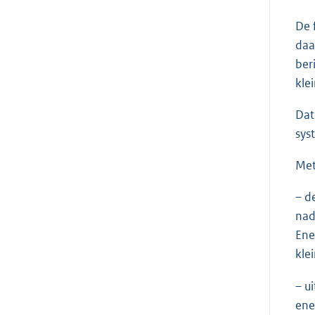
De 
daa
ber
kle
Dat
sys
Met
– d
nad
Ene
kle
– u
ene