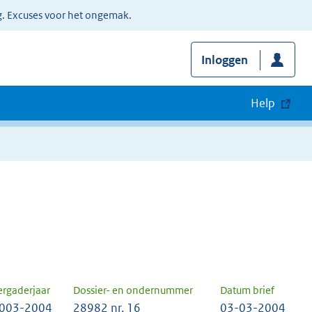
g. Excuses voor het ongemak.
Inloggen
Help
ergaderjaar
Dossier- en ondernummer
Datum brief
003-2004
28982 nr. 16
03-03-2004