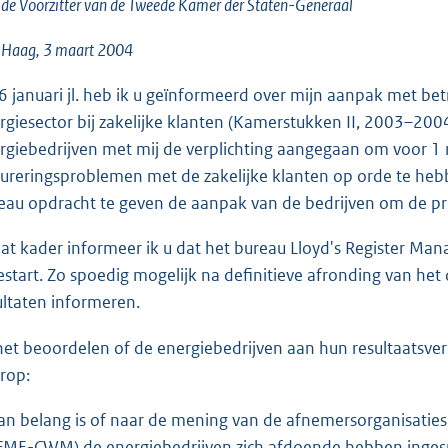
o
de Voorzitter van de Tweede Kamer der Staten-Generaal
o
 Haag, 3 maart 2004
t
t
6 januari jl. heb ik u geïnformeerd over mijn aanpak met bet
e
rgiesector bij zakelijke klanten (Kamerstukken II, 2003–2004, 
:
rgiebedrijven met mij de verplichting aangegaan om voor 1
1
tureringsproblemen met de zakelijke klanten op orde te heb
9
eau opdracht te geven de aanpak van de bedrijven om de pr
K
b
dat kader informeer ik u dat het bureau Lloyd's Register M
gestart. Zo spoedig mogelijk na definitieve afronding van het
ultaten informeren.
 het beoordelen of de energiebedrijven aan hun resultaatsve
rop:
van belang is of naar de mening van de afnemersorganisatie
FME-CWM) de energiebedrijven zich afdoende hebben inges