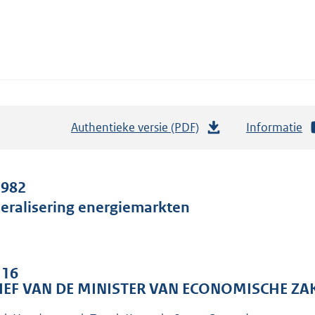
Authentieke versie (PDF)
b
Informatie
e
s
t
 982
a
beralisering energiemarkten
n
d
s
 16
g
IEF VAN DE MINISTER VAN ECONOMISCHE ZA
r