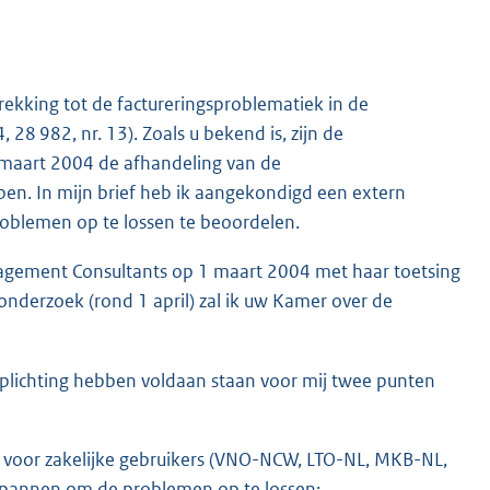
rekking tot de factureringsproblematiek in de
28 982, nr. 13). Zoals u bekend is, zijn de
 maart 2004 de afhandeling van de
ben. In mijn brief heb ik aangekondigd een extern
oblemen op te lossen te beoordelen.
anagement Consultants op 1 maart 2004 met haar toetsing
 onderzoek (rond 1 april) zal ik uw Kamer over de
rplichting hebben voldaan staan voor mij twee punten
s voor zakelijke gebruikers (VNO-NCW, LTO-NL, MKB-NL,
pannen om de problemen op te lossen;