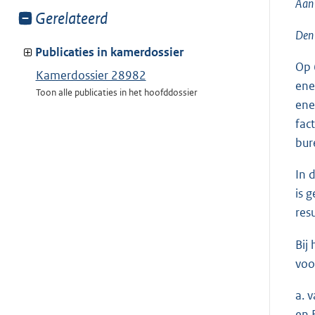
Aan 
Toon
Gerelateerd
meer
Den
van:
Publicaties in kamerdossier
Op 
Kamerdossier 28982
ene
Toon alle publicaties in het hoofddossier
ene
fac
bur
In 
is 
res
Bij
voo
a. 
en 