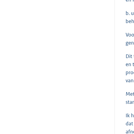
b. 
beh
Voo
gen
Dit
en 
pro
van
Met
sta
Ik 
dat
afn