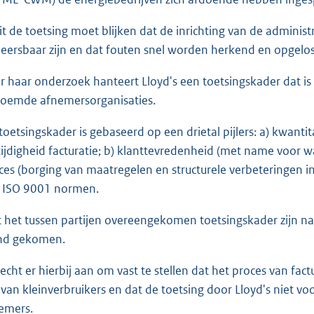
uit de toetsing moet blijken dat de inrichting van de admin
eersbaar zijn en dat fouten snel worden herkend en opgelos
r haar onderzoek hanteert Lloyd's een toetsingskader dat 
oemde afnemersorganisaties.
 toetsingskader is gebaseerd op een drietal pijlers: a) kwantita
tijdigheid facturatie; b) klanttevredenheid (met name voor w
ces (borging van maatregelen en structurele verbeteringen i
 ISO 9001 normen.
 het tussen partijen overeengekomen toetsingskader zijn na
nd gekomen.
hecht er hierbij aan om vast te stellen dat het proces van fact
 van kleinverbruikers en dat de toetsing door Lloyd's niet voo
emers.