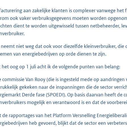
facturering aan zakelijke klanten is complexer vanwege het f
rom ook vaker verbruiksgegevens moeten worden opgenome
ichten dient te worden uitgewisseld tussen netbeheerder, lev
inverbruiker.
 neemt niet weg dat ook voor diezelfde kleinverbruiker, die op 
temen van energiebedrijven op orde dienen te zijn.
 het oog op 1 juli acht ik de volgende punten van belang:
e commissie Van Rooy (die is ingesteld mede op aandringen
rukkelijk gekeken naar de inspanningen die de sector verri
rgiemarkt Derde fase (SPOED!). Op basis daarvan heeft de co
inverbruikers mogelijk en verantwoord is en dat de voorbere
it de rapportages van het Platform Versnelling Energieliberal
rgiebedrijven heb gevoerd, blijkt dat de sector een verbete