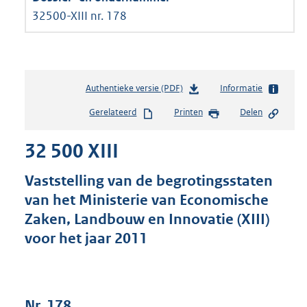
32500-XIII nr. 178
Authentieke versie (PDF)
b
Informatie
e
Gerelateerd
Printen
Delen
s
t
32 500 XIII
a
n
d
Vaststelling van de begrotingsstaten
s
van het Ministerie van Economische
g
Zaken, Landbouw en Innovatie (XIII)
r
o
voor het jaar 2011
o
t
t
e
Nr. 178
: