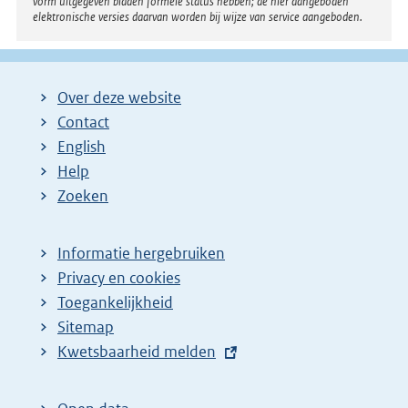
vorm uitgegeven bladen formele status hebben; de hier aangeboden
elektronische versies daarvan worden bij wijze van service aangeboden.
Over deze website
Contact
English
Help
Zoeken
Informatie hergebruiken
Privacy en cookies
Toegankelijkheid
Sitemap
E
Kwetsbaarheid melden
x
t