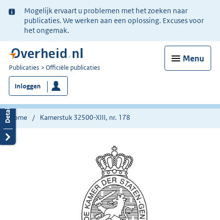
Ter
Mogelijk ervaart u problemen met het zoeken naar
informatie:
publicaties. We werken aan een oplossing. Excuses voor
het ongemak.
Menu
U
Publicaties
Officiële publicaties
bent
Inloggen
nu
hier:
Home
Kamerstuk 32500-XIII, nr. 178