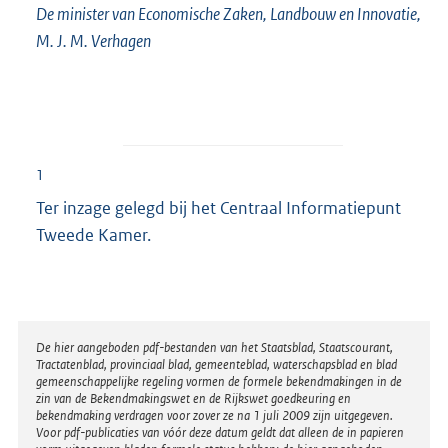
De minister van Economische Zaken, Landbouw en Innovatie,
M. J. M. Verhagen
1
Ter inzage gelegd bij het Centraal Informatiepunt
Tweede Kamer.
Disclaimer
De hier aangeboden pdf-bestanden van het Staatsblad, Staatscourant,
Tractatenblad, provinciaal blad, gemeenteblad, waterschapsblad en blad
gemeenschappelijke regeling vormen de formele bekendmakingen in de
zin van de Bekendmakingswet en de Rijkswet goedkeuring en
bekendmaking verdragen voor zover ze na 1 juli 2009 zijn uitgegeven.
Voor pdf-publicaties van vóór deze datum geldt dat alleen de in papieren