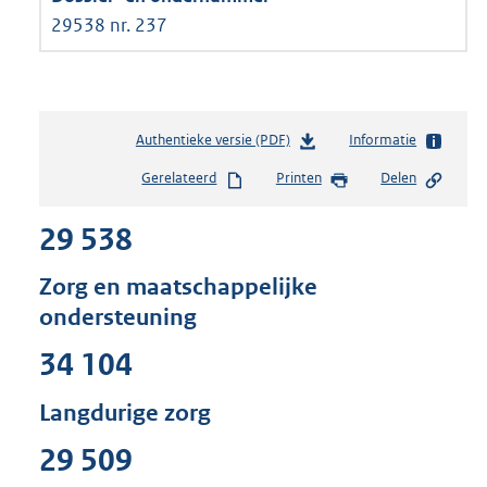
29538 nr. 237
Authentieke versie (PDF)
b
Informatie
e
Gerelateerd
Printen
Delen
s
t
29 538
a
n
d
Zorg en maatschappelijke
s
ondersteuning
g
r
34 104
o
o
Langdurige zorg
t
t
29 509
e
: