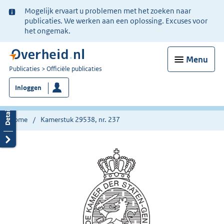
Ter
Mogelijk ervaart u problemen met het zoeken naar
informatie:
publicaties. We werken aan een oplossing. Excuses voor
het ongemak.
Menu
U
Publicaties
Officiële publicaties
bent
Inloggen
nu
hier:
Home
Kamerstuk 29538, nr. 237