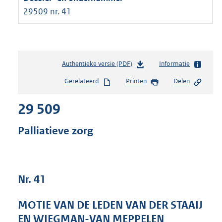
29509 nr. 41
Authentieke versie (PDF)
b
Informatie
e
Gerelateerd
Printen
Delen
s
t
29 509
a
n
d
Palliatieve zorg
s
g
r
o
Nr. 41
o
t
t
MOTIE VAN DE LEDEN VAN DER STAAIJ
e
EN WIEGMAN-VAN MEPPELEN
: