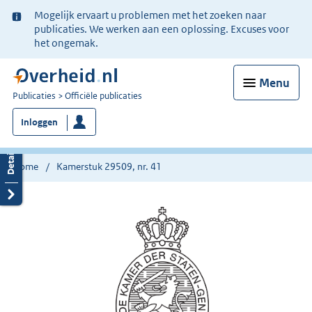
Ter
Mogelijk ervaart u problemen met het zoeken naar
informatie:
publicaties. We werken aan een oplossing. Excuses voor
het ongemak.
Menu
U
Publicaties
Officiële publicaties
bent
Inloggen
nu
hier:
Home
Kamerstuk 29509, nr. 41