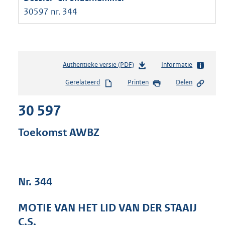
30597 nr. 344
Authentieke versie (PDF)
b
Informatie
e
Gerelateerd
Printen
Delen
s
t
30 597
a
n
d
Toekomst AWBZ
s
g
r
o
Nr. 344
o
t
t
MOTIE VAN HET LID VAN DER STAAIJ
e
C.S.
: