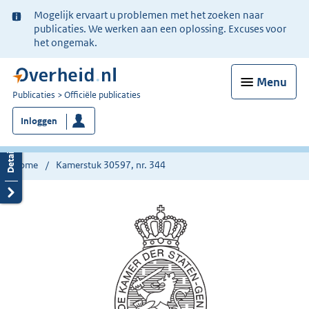
Ter
Mogelijk ervaart u problemen met het zoeken naar
informatie:
publicaties. We werken aan een oplossing. Excuses voor
het ongemak.
Menu
U
Publicaties
Officiële publicaties
bent
Inloggen
nu
hier:
Home
Kamerstuk 30597, nr. 344