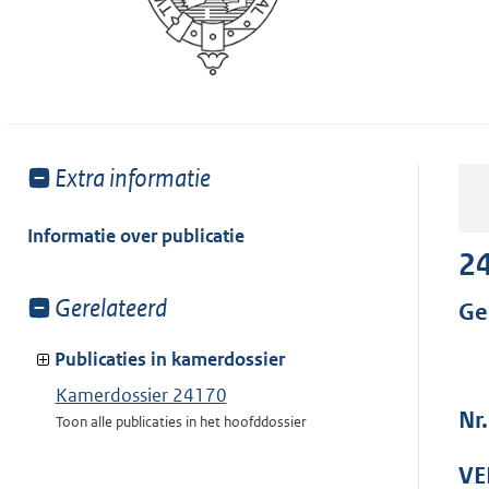
Toon
Extra informatie
meer
van:
Informatie over publicatie
2
Toon
Gerelateerd
Ge
meer
van:
Publicaties in kamerdossier
Kamerdossier 24170
Nr
Toon alle publicaties in het hoofddossier
VE