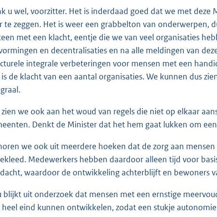
k u wel, voorzitter. Het is inderdaad goed dat we met deze M
r te zeggen. Het is weer een grabbelton van onderwerpen, du
een met een klacht, eentje die we van veel organisaties hebb
vormingen en decentralisaties en na alle meldingen van dez
ucturele integrale verbeteringen voor mensen met een handic
 is de klacht van een aantal organisaties. We kunnen dus zien
graal.
 zien we ook aan het woud van regels die niet op elkaar aans
eenten. Denkt de Minister dat het hem gaat lukken om een 
horen we ook uit meerdere hoeken dat de zorg aan mensen m
gekleed. Medewerkers hebben daardoor alleen tijd voor basiszo
dacht, waardoor de ontwikkeling achterblijft en bewoners 
 blijkt uit onderzoek dat mensen met een ernstige meervoud
 heel eind kunnen ontwikkelen, zodat een stukje autonomie 