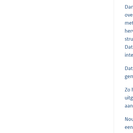
Dan
ove
met
her
str
Dat
inte
Dat
gem
Zo 
uit
aan
Nou
een