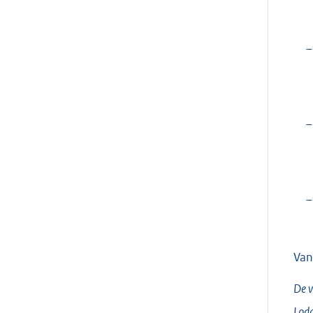
–
–
–
Van
De v
Lodd