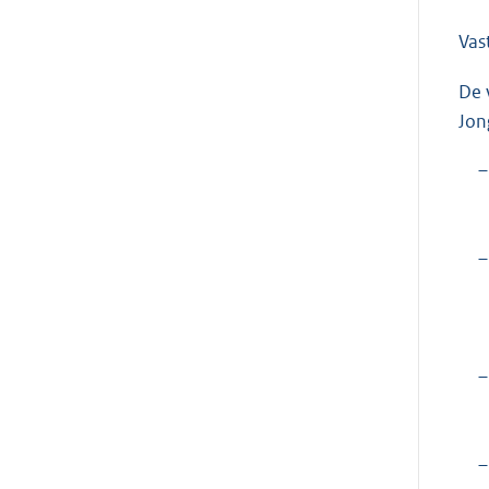
Vas
De 
Jon
–
–
–
–