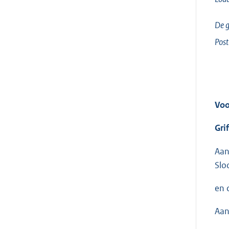
De g
Post
Voo
Grif
Aan
Slo
en 
Aan