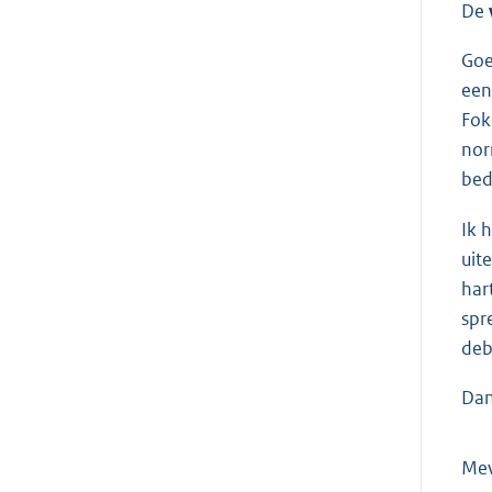
De
Goe
een
Fok
nor
bed
Ik 
uit
har
spr
deb
Dan
Me