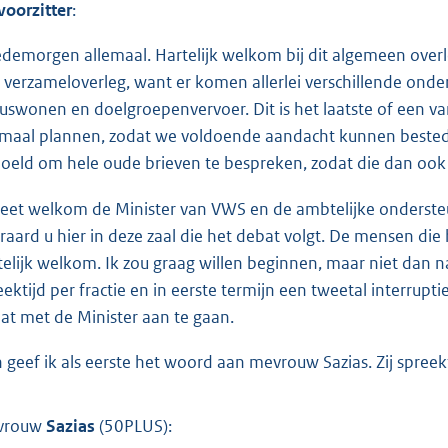
voorzitter
:
demorgen allemaal. Hartelijk welkom bij dit algemeen over
 verzameloverleg, want er komen allerlei verschillende ond
uswonen en doelgroepenvervoer. Dit is het laatste of een v
maal plannen, zodat we voldoende aandacht kunnen bestede
oeld om hele oude brieven te bespreken, zodat die dan ook 
heet welkom de Minister van VWS en de ambtelijke onderst
eraard u hier in deze zaal die het debat volgt. De mensen di
telijk welkom. Ik zou graag willen beginnen, maar niet dan
eektijd per fractie en in eerste termijn een tweetal interr
at met de Minister aan te gaan.
 geef ik als eerste het woord aan mevrouw Sazias. Zij spree
vrouw
Sazias
(50PLUS):