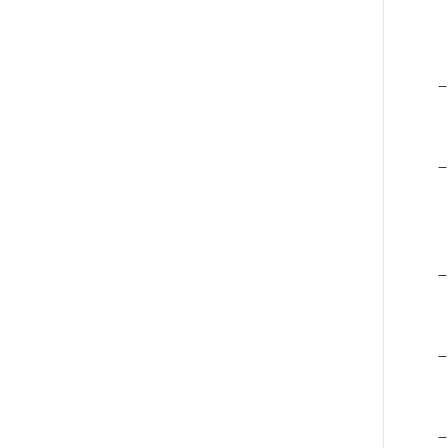
–
–
–
–
–