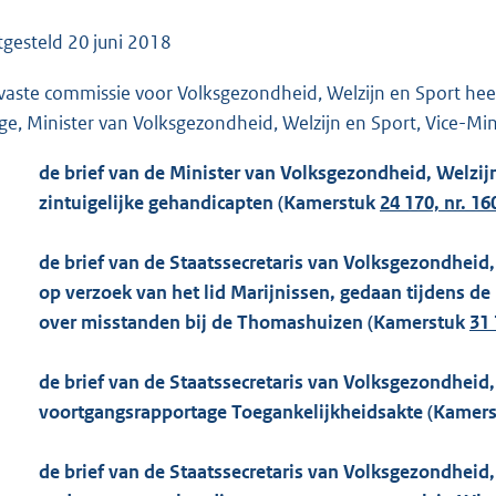
o
o
tgesteld
20 juni 2018
t
vaste commissie voor Volksgezondheid, Welzijn en Sport he
t
ge, Minister van Volksgezondheid, Welzijn en Sport, Vice-Mini
e
:
de brief van de Minister van Volksgezondheid, Welzijn
1
zintuigelijke gehandicapten (Kamerstuk
24 170, nr. 16
6
1
de brief van de Staatssecretaris van Volksgezondheid, 
K
op verzoek van het lid Marijnissen, gedaan tijdens d
b
over misstanden bij de Thomashuizen (Kamerstuk
31 
de brief van de Staatssecretaris van Volksgezondheid, 
voortgangsrapportage Toegankelijkheidsakte (Kamer
de brief van de Staatssecretaris van Volksgezondheid, 