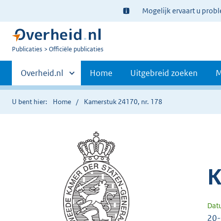
Ter
Mogelijk ervaart u prob
informatie:
U
Publicaties
Officiële publicaties
bent
Primaire
nu
Andere
Overheid.nl
Home
Uitgebreid zoeken
M
hier:
sites
navigatie
binnen
U bent hier:
Home
Kamerstuk 24170, nr. 178
K
Dat
20-