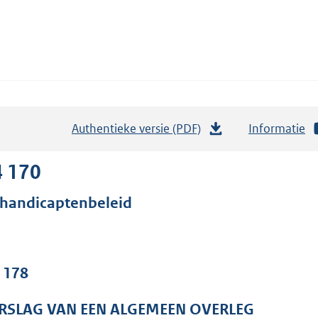
Authentieke versie (PDF)
b
Informatie
e
s
4 170
t
handicaptenbeleid
a
n
d
s
. 178
g
r
RSLAG VAN EEN ALGEMEEN OVERLEG